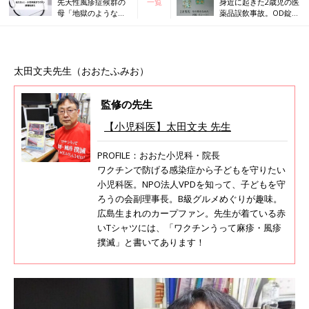
先天性風疹症候群の
一覧
身近に起きた2歳児の医
母「地獄のような妊
薬品誤飲事故。OD錠は
娠期間のことを伝え
大量誤飲のリスクが
たい」・小児科医が
【小児科医】
ワクチン接種を訴え
太田文夫先生（おおたふみお）
監修の先生
【小児科医】太田文夫 先生
PROFILE：おおた小児科・院長
ワクチンで防げる感染症から子どもを守りたい
小児科医。NPO法人VPDを知って、子どもを守
ろうの会副理事長。B級グルメめぐりが趣味。
広島生まれのカープファン。先生が着ている赤
いTシャツには、「ワクチンうって麻疹・風疹
撲滅」と書いてあります！