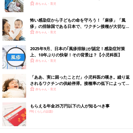
の現在と未来
赤ちゃん・育児
怖い感染症から子どもの命を守ろう！「麻疹」「風
疹」の排除国である日本で、ワクチン接種が大切な理
由とは？【小児科医】
赤ちゃん・育児
2025年9月、日本の｢風疹排除｣が認定！感染症対策
上、10年ぶりの快挙！その背景は？【小児科医】
赤ちゃん・育児
「ああ、実に困ったことだ」小児科医の嘆き。繰り返
されるワクチンの供給停滞。接種率の低下によって心
配されること【小児科医】
赤ちゃん・育児
もらえる年金25万円以下の人が知るべき事
PR(くらしの話題)