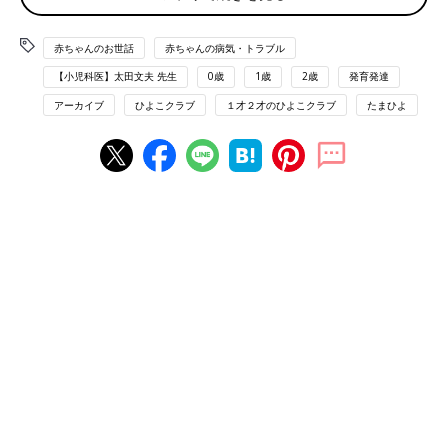
前の話
次の話
赤ちゃんのお世話
赤ちゃんの病気・トラブル
先天性風疹症候群の
一覧
身近に起きた2歳児の医
【小児科医】太田文夫 先生
0歳
1歳
2歳
発育発達
母「地獄のような妊
薬品誤飲事故。OD錠は
娠期間のことを伝え
大量誤飲のリスクが
アーカイブ
ひよこクラブ
１才２才のひよこクラブ
たまひよ
たい」・小児科医が
【小児科医】
ワクチン接種を訴え