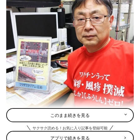
このまま続きを見る
Profile
おおた小児科・院長。ワクチンで防げる病気から子どもを守りた
サクサク読める！お気に入り記事を登録可能
い小児科医。Ｂ級グルメめぐりが趣味。広島生まれのカープファ
アプリで続きを見る
ン。NPO法人VPDを知って、子どもを守ろうの会副理事長。