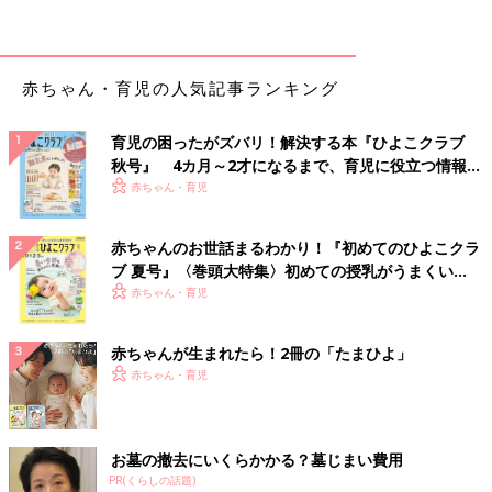
赤ちゃん・育児の人気記事ランキング
育児の困ったがズバリ！解決する本『ひよこクラブ
秋号』 4カ月～2才になるまで、育児に役立つ情報が
いっぱい！
赤ちゃん・育児
赤ちゃんのお世話まるわかり！『初めてのひよこクラ
ブ 夏号』〈巻頭大特集〉初めての授乳がうまくい
く！ おっぱい・ミルクの基本と夏のトラブル 解決テ
赤ちゃん・育児
ク
赤ちゃんが生まれたら！2冊の「たまひよ」
赤ちゃん・育児
お墓の撤去にいくらかかる？墓じまい費用
PR(くらしの話題)