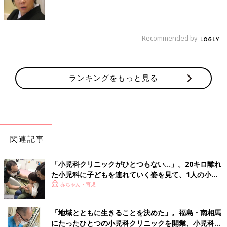
Recommended by
ランキングをもっと見る
関連記事
「小児科クリニックがひとつもない…」。20キロ離れ
た小児科に子どもを連れていく姿を見て、1人の小児
科医の決意
赤ちゃん・育児
「地域とともに生きることを決めた」。福島・南相馬
にたったひとつの小児科クリニックを開業、小児科医