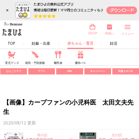
×
内祝い
SHOP
メニュー
TOP
妊娠・出産
赤ちゃん・育児
妊活
育児グッズ
病気・予防接種
離乳食
優待パス
ひよこクラブ
アプリ
SNS
キャンペーン
写真スタジオ
【画像】カープファンの小児科医 太田文夫先
生
2020/08/12
更新
前の話
次の話