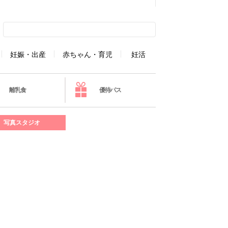
妊娠・出産
赤ちゃん・育児
妊活
離乳食
優待パス
写真スタジオ