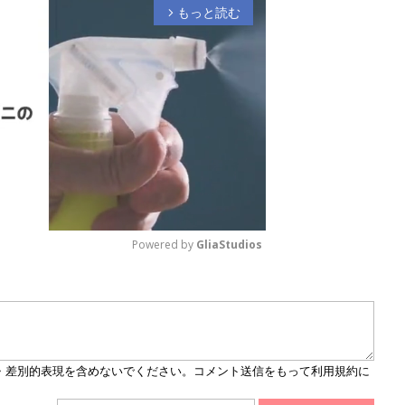
もっと読む
arrow_forward_ios
Powered by 
GliaStudios
M
u
t
e