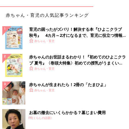
だったら、通りやすいタイミングで伝えたほうがいいですよね。
赤ちゃん・育児の人気記事ランキング
だから、庄司さんがしゃべっているトーンとか、返事をしている
顔を見て、「今だったら聞き入れてくれそうだな」とか「あ、今
日は元気じゃないな」と、相手の状態を判断して、大丈夫そうな
育児の困ったがズバリ！解決する本『ひよこクラブ
秋号』 4カ月～2才になるまで、育児に役立つ情報が
ら伝えるようにしています。まあ、庄司さんはだいたいのことは
いっぱい！
赤ちゃん・育児
受け入れてくれるんですけどね（笑）
――YouTubeでの夫婦の掛け合いが微笑ましいです。家でもあん
赤ちゃんのお世話まるわかり！『初めてのひよこクラ
な感じですか？
ブ 夏号』〈巻頭大特集〉初めての授乳がうまくい
く！ おっぱい・ミルクの基本と夏のトラブル 解決テ
赤ちゃん・育児
藤本 本当に、家でもあのまんまです（笑）。私にとって庄司さ
ク
んは友だちであり、恋人であり、夫であり、そして子どもたちの
赤ちゃんが生まれたら！2冊の「たまひよ」
お父さんでもあるんですよ。休みの日は夫婦一緒に出かけること
赤ちゃん・育児
も多いので、友だちがいなくても事足りてしまうんです（笑）
結婚して16年経って、もちろんラブラブ具合は変わりましたけ
ど、庄司家としての“チーム感”は強まっているように思います。
お墓の撤去にいくらかかる？墓じまい費用
それから年月とともに、お互いの理解度も深まっているんじゃな
PR(くらしの話題)
いかなと。