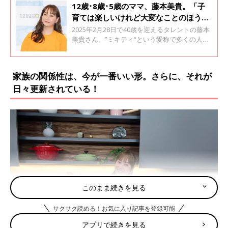
12歳･8歳･5歳のママ、藤本美貴。「子
育ては楽しいけれど大変なことのほうが
多い」、子育て正直な気持ちを語る
2025年2月28日で40歳を迎えるタレントの藤本
美貴さん。”ミキティ“という愛称で多くの人か
ら支持されています。自身のYouTubeチャンネ
ル『ハロー！ミキティ』では視聴者からのさま
ざまな悩みに独自の目線で回答し、話題です。
家族の関係性は、今が一番いい形。さらに、それが
今回は40歳を迎えるミキティに、現在の心境や
日々更新されている！
将来のことを聞きました。全2回インタビュー
の後編です。
このまま続きを見る
サクサク読める！お気に入り記事を登録可能
アプリで続きを見る