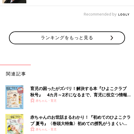
チーム感は、子どもの人数が増えていけばいくほど、強まってき
Recommended by
ました。子どもが多いと、チームで戦っていかないと日々の生活
が成り立たないんですよ。たとえば、夕食作りも子どもたちに手
伝ってもらったり。それによって、個々の力も強くなっていって
いると感じています。
ランキングをもっと見る
――夫婦げんかをすることはありますか？
藤本 最近はあまりしなくなりましたが、以前は大きなけんかを
すると、庄司さんが家出をしちゃうこともありました（笑）。た
関連記事
だ私たちの場合、最終的に何もなかったかのように振る舞うので
はなくて、「ここが嫌だったからこうしたい」としっかり話し合
いをするようにしているんです。それで、最後はお互いに「ごめ
育児の困ったがズバリ！解決する本『ひよこクラブ
んね」と言って仲直りをする感じです。
秋号』 4カ月～2才になるまで、育児に役立つ情報が
いっぱい！
赤ちゃん・育児
今は子どもが3人いて、日々バタバタしているので、けんかをす
る暇もないんです。けんかしている暇があったら、洗濯物をたた
赤ちゃんのお世話まるわかり！『初めてのひよこクラ
みたい！みたいな（笑）
ブ 夏号』〈巻頭大特集〉初めての授乳がうまくい
く！ おっぱい・ミルクの基本と夏のトラブル 解決テ
赤ちゃん・育児
今が、家族の形としては一番いいなと思うし、それが日々更新さ