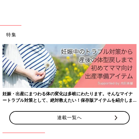
特集
妊娠・出産にまつわる体の変化は多岐にわたります。そんなマイナ
ートラブル対策として、絶対教えたい！保存版アイテムを紹介しま
藤本さん、40歳のお誕生日を家族でお祝い！（藤本美貴さんのInstagramより）
す。
――今年で4
0歳
という節目を迎えましたが、今後はどんなふうに
連載一覧へ
過ごしていきたいですか？
藤本 これから、更年期がやってくるなど、体の不調もちょこち
ょこ出てくるだろうな…とおびえつつも、とりあえず今はとくに