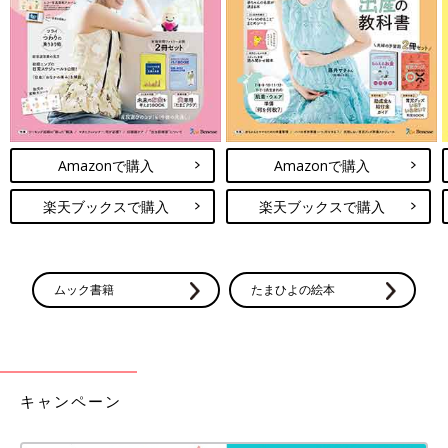
半分呆れられてしまうぐらいです（笑）
シートパックもたくさんいただくので、たま〜に、思い出したと
きにつける程度ですね。シートマスクも、これ１枚でスキンケア
が完了するようなオールインワンタイプや、短時間だけつければ
いいというものだったら、やってもいいかなというぐらい。スキ
ンケアをプラスするのではなくて、シートマスクをしている間に
Amazonで購入
Amazonで購入
歯を磨くとか、
時短
につながるならやってもいいかなと思います
ね。
楽天ブックスで購入
楽天ブックスで購入
休みの日は夫婦で料理をすることも。程よい手抜き
は“彩り”がポイント！
ムック書籍
たまひよの絵本
キャンペーン