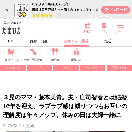
×
内祝い
SHOP
メニュー
TOP
妊娠・出産
赤ちゃん・育児
妊活
育児グッズ
病気・予防接種
離乳食
優待パス
ひよこクラブ
アプリ
SNS
キャンペーン
写真スタジオ
３児のママ・藤本美貴。夫・庄司智春とは結婚
16年を迎え、ラブラブ感は減りつつもお互いの
理解度は年々アップ。休みの日は夫婦一緒に
2025/05/23
更新