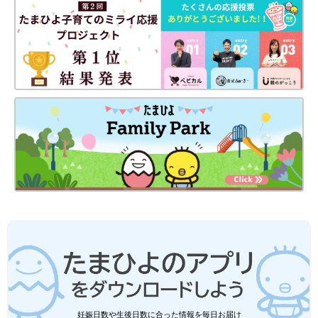
子どもたちにも手伝ってもらったという、夕食の一枚。（藤本美貴さんの
Instagramより）
――庄司さんと一緒に料理をすることはありますか？
藤本 休みの日で時間に余裕があるときは、たまに2人で料理を
することもありますが、だいたいはどちらかがやるという感じで
す。2人でキッチンに立つと、逆に時間がかかったりするじゃな
いですか（笑）
だいたいは、私が料理を作ることが多くて、その間に庄司さんは
宿題を見てくれたりと、子どものことをしてくれることが多いで
す。ただ、私が仕事でいないときは、庄司さんが料理や洗濯など
妊娠日数や生後日数に合った情報を毎日お届け