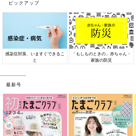
ピックアップ
不調もないので、将来に向けて少しでも健康でいたいと思ってい
るところです。
健康的な食事は心がけていますね。あと、スクワットやウォーキ
ングも適度にやっています。運動をがっつりやって痩せたいとい
うよりは、健康でいるために、やれることをやっていきたいとい
う感じです。
感染症対策、いますぐできるこ
「もしものときの」赤ちゃん・
今までの私って、健康のこともあまり考えてこなかったし、とく
と
家族の防災
に何もしなくても元気だったんです。もともと、すごくタフなほ
うなので。でも40歳という節目を迎えて、年齢的にこれからは考
えていかないといけない時期に入ったんだろうなと思います。
最新号
――美容については、普段から気を使っていますか？
藤本 私、スキンケアに時間をかけない主義なんです（笑）。ク
レンジングでメイクを落として、化粧水と乳液で最低限のスキン
ケアをやる感じです。あまりにもやらなさすぎて、先日ご一緒し
た美容家さんに、「藤本さんの場合は、どんな商品がいいとかは
置いておいて、とにかく日焼け止めだけは塗ってください！」と