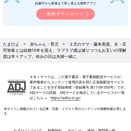
もしてくれます。
妊娠中から産後まで長く使える無料アプリ
無料ダウンロード
――
Instagram
でも、料理の写真を投稿していますね。庄司家で
は、思い出の味ってあるんですか？
藤本 よく作るのは、鶏肉を揚げ焼きのような感じにして、甘酸
っぱいソースに絡めた料理。これは子どもたちが大好きなので、
たまひよ
赤ちゃん・育児
３児のママ・藤本美貴。夫・庄
よく作っていますね。わが家は、鶏肉を使った料理が多いと思い
司智春とは結婚16年を迎え、ラブラブ感は減りつつもお互いの理解
ます。
度は年々アップ。休みの日は夫婦一緒に
私の料理は、とくにどこかで教えてもらったわけではないんです
が、母の味がベースになっているのかもしれないです。毎日作る
ＡＢＪマークは、この電子書店・電子書籍配信サービスが、
料理は、そのときに何が食べたいか、何が不足しているかという
著作権者からコンテンツ使用許諾を得た正規版配信サービス
のを考えて、自分でアレンジして作っています。
であることを示す登録商標（登録番号 第11091000号）です。
ABJマークの詳細、ABJマークを掲示しているサービスの一覧
――毎日の食事で気をつけていることや、忙しい日々でも料理を
はこちら→
https://aebs.or.jp/
楽しむコツはありますか？
本サイトに掲載されている記事・写真・イラスト等のコンテンツの無断転載を禁じま
す。
藤本 子どもたちには、バランスのいい食事を食べさせたいなと
思って、毎日作っています。それと、私たち夫婦の仕事柄、毎日
家族一緒に食べられるわけではないんですが、家族がそろう日に
たまひよについて
利用規約
ポリシー
医師・専門家一覧