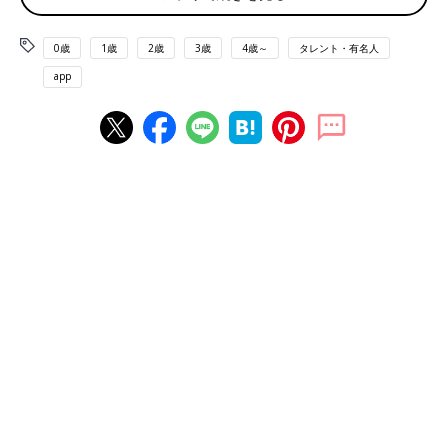
0歳
1歳
2歳
3歳
4歳～
タレント・有名人
app
番組収録中の藤本さん ©フジテレビ
――夫婦で普段から、悩みや本音を話すことはあるんですか？
藤本さん（以下敬称略） 私たちは、普段からなんでも話しま
す。でも、何かをきちんと伝えたいときや、改善してもらいたい
ことがあるときは、タイミングをよく見計らって話すようにして
います。
私は常々、夫婦関係においても何かを伝えたいときには、上司に
プレゼンを通すのと同じような感覚で話すのがいいんじゃないか
と思っているんです。だって、上司の機嫌が悪いときに、わざわ
ざ自分のプレゼンを通しにいっても、それってなかなか難しいじ
ゃないですか。
だからまずは、自分からのアクションのゴールは何かというのを
考えます。もし、「言いたい」ことがゴールであれば、いつ伝え
てもいいと思うのですが、「このプレゼンを通したい」がゴール