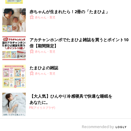
ク
れていると感じます。
赤ちゃんが生まれたら！2冊の「たまひよ」
赤ちゃん・育児
――家ではどんなパパですか？
藤本 庄司さんは、いざというときには、私と子どもたちの間に
入って動いてくれます。た
アカチャンホンポでたまひよ雑誌を買うとポイント10
とえば、子どもたちと料理をしているときに、私の指示がうまく
倍【期間限定】
子どもに伝わらないことが
赤ちゃん・育児
あるんです。そういうときに、パイプ役になってくれるのが庄司
さんです。
たまひよの雑誌
赤ちゃん・育児
あとは、私が息子に「クソババア」と言われたことがあって。そ
のとき、私は何も言わなかったんですけど、庄司さんが息子に、
「誰に向かって言ってんだよ！」と言って、しっかりと叱ってく
れていました。わが家は、こういう構図でうまくいっているかな
【大人気】ひんやり冷感寝具で快適な睡眠を
と思います。
あなたに。
PR(アイリスプラザ)
タフが取り柄で何も考えてこなかった30代。これか
らは少しでも健康に目を向けて。
Recommended by