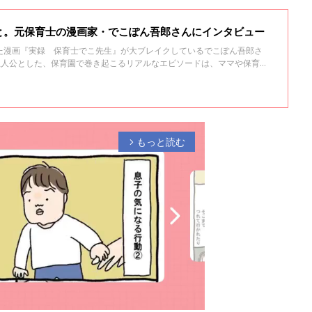
と。元保育士の漫画家・でこぽん吾郎さんにインタビュー
た漫画『実録 保育士でこ先生』が大ブレイクしているでこぽん吾郎さ
主人公とした、保育園で巻き起こるリアルなエピソードは、ママや保育士
す。 たまひよオンラインの、でこぽん吾郎さんへのインタビューは今回で
ドや、でこぽん吾郎さんがコロナ禍で思うこと、11月に発売された最新刊
。
もっと読む
arrow_forward_ios