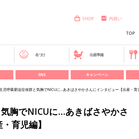
SHOP
内祝い
TOP
き
名づけ
出産準備
SNS
キャンペーン
生児呼吸窮迫症候群と気胸でNICUに…あきばさやかさんにインタビュー【出産・育
気胸でNICUに…あきばさやかさ
産・育児編】