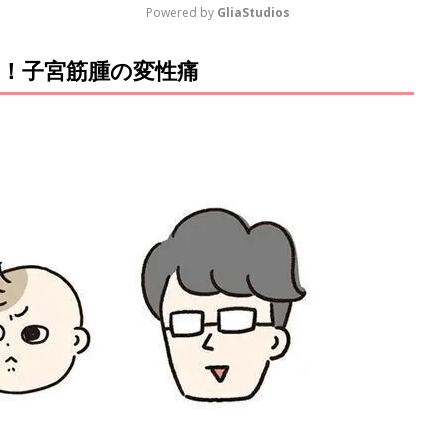
Powered by 
GliaStudios
！子宮筋腫の変性痛
M
u
t
e