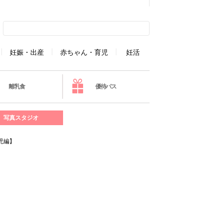
妊娠・出産
赤ちゃん・育児
妊活
離乳食
優待パス
写真スタジオ
児編】