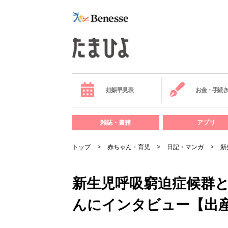
妊娠早見表
お金・手続
雑誌・書籍
アプリ
トップ
赤ちゃん・育児
日記・マンガ
新
新生児呼吸窮迫症候群と
んにインタビュー【出