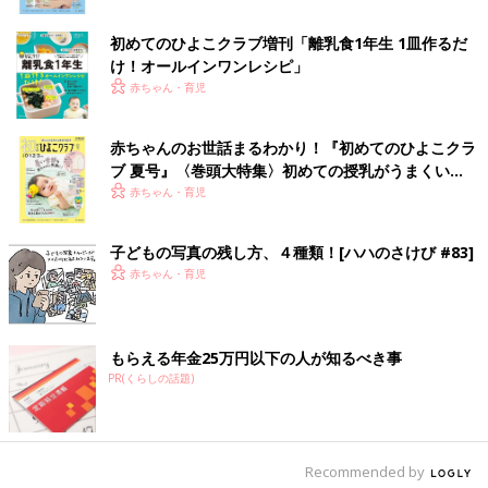
初めてのひよこクラブ増刊「離乳食1年生 1皿作るだ
け！オールインワン​レシピ」
赤ちゃん・育児
赤ちゃんのお世話まるわかり！『初めてのひよこクラ
ブ 夏号』〈巻頭大特集〉初めての授乳がうまくい
く！ おっぱい・ミルクの基本と夏のトラブル 解決テ
赤ちゃん・育児
ク
子どもの写真の残し方、４種類！[ハハのさけび #83]
赤ちゃん・育児
もらえる年金25万円以下の人が知るべき事
PR(くらしの話題)
Recommended by