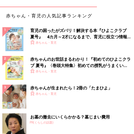
赤ちゃん・育児の人気記事ランキング
育児の困ったがズバリ！解決する本『ひよこクラブ
夏号』 4カ月～2才になるまで、育児に役立つ情報が
いっぱい！
赤ちゃん・育児
赤ちゃんのお世話まるわかり！『初めてのひよこクラ
ブ 夏号』〈巻頭大特集〉初めての授乳がうまくい
く！ おっぱい・ミルクの基本と夏のトラブル 解決テ
赤ちゃん・育児
ク
赤ちゃんが生まれたら！2冊の「たまひよ」
赤ちゃん・育児
お墓の撤去にいくらかかる？墓じまい費用
PR(くらしの話題)