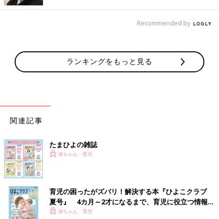
Recommended by
ランキングをもっと見る
関連記事
たまひよの雑誌
赤ちゃん・育児
育児の困ったがズバリ！解決する本『ひよこクラブ
夏号』 4カ月～2才になるまで、育児に役立つ情報が
いっぱい！
赤ちゃん・育児