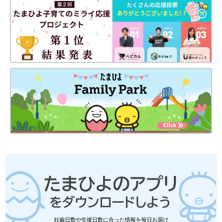
まぼさん（以下敬称略） 絵本の読み聞かせが好きでした。最初
はただ時間を持て余したときに、延々と読んでいるだけだったの
ですが、しだいに息子も絵を目で追うようになり、笑うようにな
り、興奮して手をたたくようになり…。
11カ月くらいのころには、自分で本棚のところまで行き、読みた
い本をリクエストしてくれるようになりました。
本の世界を通して子どもとコミュニケーションをとれたことが楽
しかったです。息子の月齢や興味に合わせて絵本を選ぶこともま
た幸せな時間でした。
0才のときは、寝不足がストレスでした‼
妊娠日数や生後日数に合った情報を毎日お届け