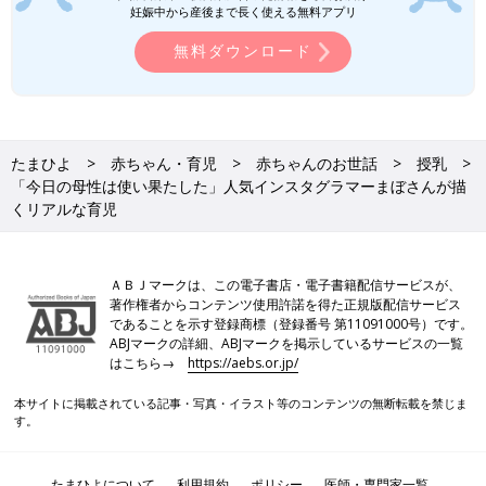
妊娠中から産後まで長く使える無料アプリ
無料ダウンロード
たまひよ
赤ちゃん・育児
赤ちゃんのお世話
授乳
「今日の母性は使い果たした」人気インスタグラマーまぼさんが描
くリアルな育児
ＡＢＪマークは、この電子書店・電子書籍配信サービスが、
著作権者からコンテンツ使用許諾を得た正規版配信サービス
であることを示す登録商標（登録番号 第11091000号）です。
ABJマークの詳細、ABJマークを掲示しているサービスの一覧
はこちら→
https://aebs.or.jp/
本サイトに掲載されている記事・写真・イラスト等のコンテンツの無断転載を禁じま
す。
たまひよについて
利用規約
ポリシー
医師・専門家一覧