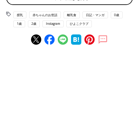
授乳
赤ちゃんのお世話
離乳食
日記・マンガ
0歳
1歳
2歳
Instagram
ひよこクラブ