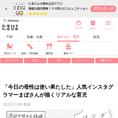
×
内祝い
SHOP
メニュー
TOP
妊娠・出産
赤ちゃん・育児
妊活
育児グッズ
病気・予防接種
離乳食
優待パス
ひよこクラブ
アプリ
SNS
キャンペーン
写真スタジオ
「今日の母性は使い果たした」人気インスタグ
ラマーまぼさんが描くリアルな育児
2020/12/06
更新