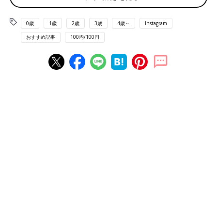
0歳
1歳
2歳
3歳
4歳～
Instagram
おすすめ記事
100均/100円
出典：Instagramアカウント「freelife_omochi」
こちらのフェイスグロウスティックは、こまかいラメが混ざって
いてツヤ感のあるハイライトとして使用することができるそうで
すよ。100円商品とは思えないクオリティにリピ購入確定のよう
です。
皮脂テカリ防止に！オイルコントロールパウダー