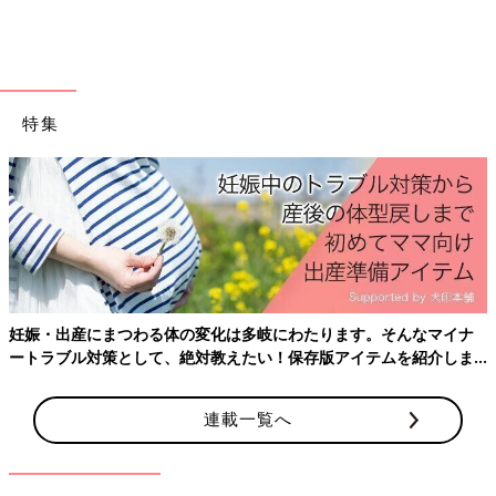
特集
出典：Instagramアカウント「can_mamabiyoushi」
きゃんさんが投稿したのはウォータープルーフのアイライナー。
筆の太さもちょうどよく、線が引きやすいそうですよ。手に試し
書きしてみたところ、こすっても落ちにくかったというのが嬉し
妊娠・出産にまつわる体の変化は多岐にわたります。そんなマイナ
いですね。
ートラブル対策として、絶対教えたい！保存版アイテムを紹介しま
ダイソーのコスメブランド「U R GLAM」の人気商品をご紹介し
す。
ました。
100均
でハイクオリティのコスメが手軽にゲットできる
連載一覧へ
のは嬉しいですよね。ほかにも多くのコスメを展開しているよう
なので、ぜひダイソーでチェックしてみてくださいね。
(文：冬白朱)