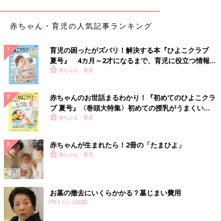
赤ちゃん・育児の人気記事ランキング
育児の困ったがズバリ！解決する本『ひよこクラブ
夏号』 4カ月～2才になるまで、育児に役立つ情報が
いっぱい！
赤ちゃん・育児
赤ちゃんのお世話まるわかり！『初めてのひよこクラ
ブ 夏号』〈巻頭大特集〉初めての授乳がうまくい
く！ おっぱい・ミルクの基本と夏のトラブル 解決テ
赤ちゃん・育児
ク
赤ちゃんが生まれたら！2冊の「たまひよ」
赤ちゃん・育児
出典：Instagramアカウント「nako_iimonohakken」
お墓の撤去にいくらかかる？墓じまい費用
なこさんが大絶賛しているのは、200円商品のオイルコントロー
PR(くらしの話題)
ルパウダー。これまでは別のテカリ防止パウダーを使用していた
そうですが、こちらのアイテムの方がより効果を実感できたみた