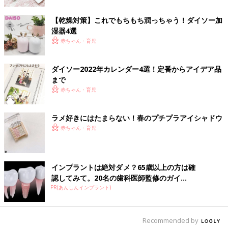
【乾燥対策】これでもちもち潤っちゃう！ダイソー加
湿器4選
出典：Instagramアカウント「bi.shufu」
赤ちゃん・育児
アヤカさんが使用してみたのはアイカラーパレット。100円なの
に9色も入っていてコスパが良く、普段使いできる色が揃ってい
ダイソー2022年カレンダー4選！定番からアイデア品
るので買う価値あり！とのことですよ。
まで
赤ちゃん・育児
描き心地◎！のアイライナー
ラメ好きにはたまらない！春のプチプラアイシャドウ
赤ちゃん・育児
インプラントは絶対ダメ？65歳以上の方は確
認してみて。20名の歯科医師監修のガイ...
PR(あんしんインプラント)
Recommended by