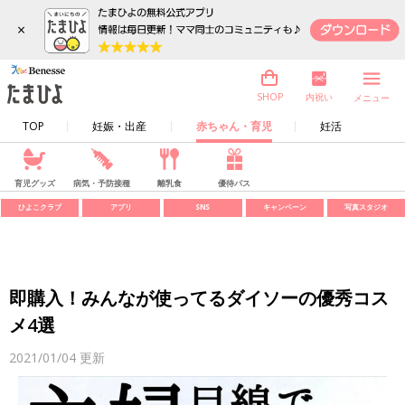
×
内祝い
SHOP
メニュー
TOP
妊娠・出産
赤ちゃん・育児
妊活
育児グッズ
病気・予防接種
離乳食
優待パス
ひよこクラブ
アプリ
SNS
キャンペーン
写真スタジオ
即購入！みんなが使ってるダイソーの優秀コス
メ4選
2021/01/04
更新