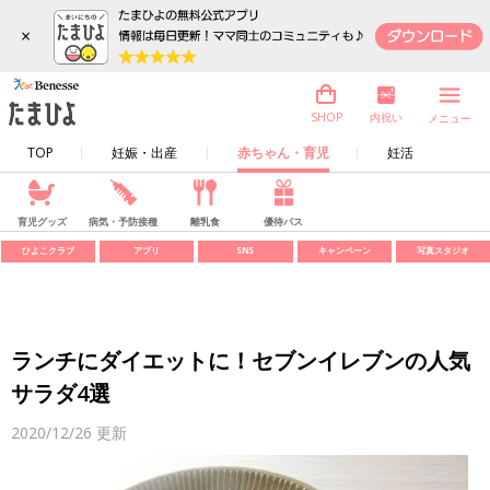
×
内祝い
SHOP
メニュー
TOP
妊娠・出産
赤ちゃん・育児
妊活
育児グッズ
病気・予防接種
離乳食
優待パス
ひよこクラブ
アプリ
SNS
キャンペーン
写真スタジオ
ランチにダイエットに！セブンイレブンの人気
サラダ4選
2020/12/26
更新