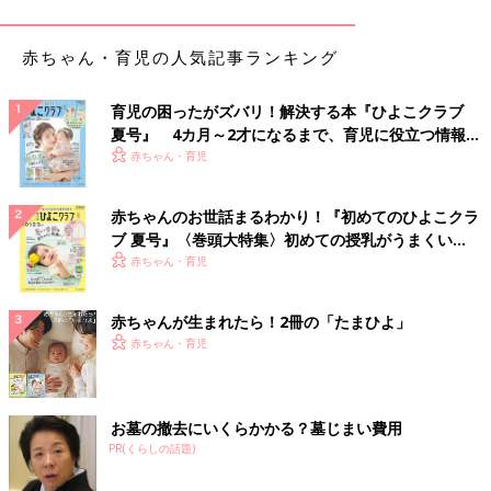
赤ちゃん・育児の人気記事ランキング
育児の困ったがズバリ！解決する本『ひよこクラブ
夏号』 4カ月～2才になるまで、育児に役立つ情報が
いっぱい！
赤ちゃん・育児
赤ちゃんのお世話まるわかり！『初めてのひよこクラ
ブ 夏号』〈巻頭大特集〉初めての授乳がうまくい
く！ おっぱい・ミルクの基本と夏のトラブル 解決テ
赤ちゃん・育児
ク
赤ちゃんが生まれたら！2冊の「たまひよ」
赤ちゃん・育児
出典：Instagramアカウント「kitada01」
お墓の撤去にいくらかかる？墓じまい費用
PR(くらしの話題)
kitadaさんが購入したのは「たことブロッコリー バジルサラ
ダ」というカップサラダ。バジルソース和えの味も、たっぷり入