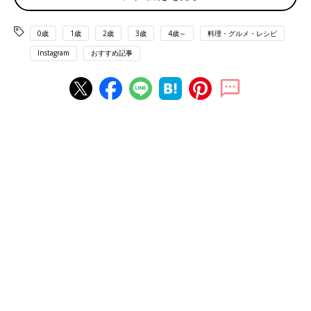
0歳
1歳
2歳
3歳
4歳～
料理・グルメ・レシピ
Instagram
おすすめ記事
出典：Instagramアカウント「frenchcancancan」
セブンイレブンの「彩り野菜スティック チーズディップソー
ス」は、たっぷりのスティック野菜が入った新商品。期間限定商
品ですが、定番商品にして欲しいほどおいしかったそうですよ！
チーズディップソースなら、生野菜だけでも満足感が得られそう
ですよね。
こんなおしゃれなサラダもあり！おつまみにも使え
る