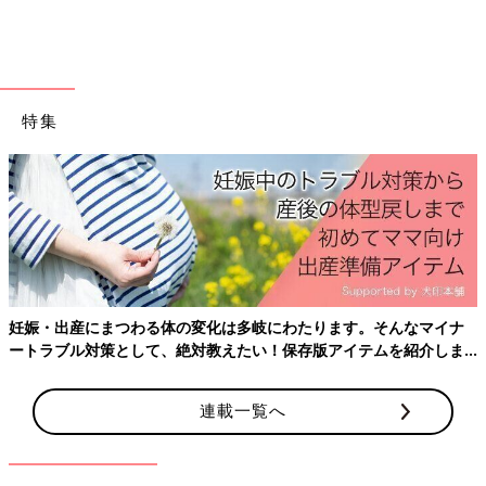
特集
出典：Instagramアカウント「diet201019」
こちらのランチは、セブンイレブンの「蒸し鶏とシャキシャキ野
菜サラダ」を取り入れたヘルシーランチ。糖質制限ダイエット中
でのヘルシーランチなんだとか。料理するのが面倒な時でも、こ
んなふうにグラノーラにセブンイレブンサラダを一品足せば、立
妊娠・出産にまつわる体の変化は多岐にわたります。そんなマイナ
派なランチセットになりますよね。
ートラブル対策として、絶対教えたい！保存版アイテムを紹介しま
す。
完売続出！セブンイレブンの人気コラ
ボ・監修メニュー5選
連載一覧へ
セブンイレブンには、人気番組とのコラボや有
名店監修の商品がたくさんあるのを知っていま
すか？どの商品も完売続出の人気商品なんだそ