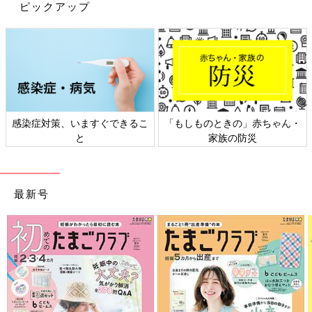
うですよ！ここでは、話題のコラボ・監修メニ
ピックアップ
ューをインスタグラムの投稿の中からご紹介す
いかがでしたか？セブンイレブンのサラダは見た目も新鮮でおい
るので、ぜひチェックしてみてくださいね。
しそうですよね。おにぎりやコンビニ弁当を買う時にもサラダを
一品足すと、栄養バランスの取れた食事ができそうですよね。
（文：かな江）
※記事内容でご紹介している投稿、リンク先は、削除される場合
があります。あらかじめご了承ください。
感染症対策、いますぐできるこ
「もしものときの」赤ちゃん・
※記事の内容は記載当時の情報であり、現在と異なる場合があり
と
家族の防災
ます。
※価格はすべて税抜き、2020年12月時点での金額です。
最新号