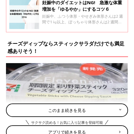
妊娠中のダイエットはNG! 急激な体重
増加を「ゆるやか」にするコツ６
妊娠中、ふつう体形・やせぎみ体形さんは2 週
間で1 ㎏以上、ぽっちゃり体形さんは2 週間で
600g以上の増加は要注意。妊娠中は血液量と血
液中の水分量が増え、血液を循環させる心臓
や、ろ過する腎臓に負担がかかっている状態で
チーズディップならスティックサラダだけでも満足
す。そこに急激な体重増加が加わると、さらに
感ありそう！
負荷が。心臓や腎臓が対処しきれなくなり、血
圧の上昇や、むくみが出るなどのトラブルが起
こりやすくなります。
このまま続きを見る
サクサク読める！お気に入り記事を登録可能
アプリで続きを見る