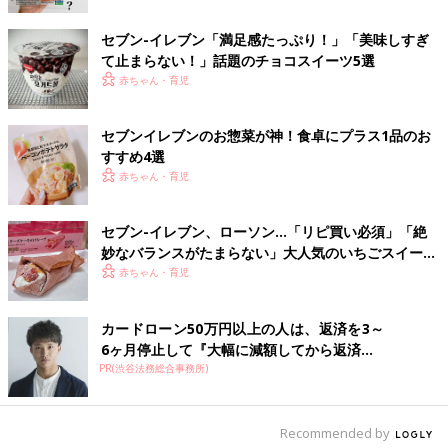
セブン-イレブン「満足感たっぷり！」「美味しすぎ
て止まらない！」話題のチョコスイーツ5選
出典：Instagramアカウント「suusuu5946」
赤ちゃん・育児
この画像のヘルシーランチを作ったsuuさん。材料は、セブンイ
レブンの「タコスミート」「カット野菜」「温玉」を乗せて作っ
セブンイレブンのお惣菜が神！食卓にプラス1品のお
たんだとか。セブンイレブンのタコスミートは大豆ミートででき
すすめ4選
ていて、ヘルシーな上にとってもおいしんだそうですよ。タコス
赤ちゃん・育児
ミートと温玉のおかげでドレッシングもいらず、ヘルシーな仕上
がりになるというのも◎
セブン-イレブン、ローソン…「リピ買い必須」「絶
妙なバランスがたまらない」大人気のいちごスイーツ
料理が面倒な時こそサラダ一品足しでヘルシーラン
4選
赤ちゃん・育児
チを！
カードローン50万円以上の人は、返済を3～
6ヶ月停止して『大幅に減額してから返済...
PR(渋谷法務総合事務所)
Recommended by