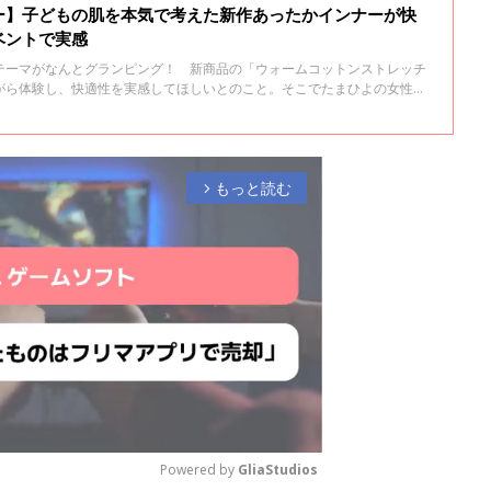
ー】子どもの肌を本気で考えた新作あったかインナーが快
ベントで実感
テーマがなんとグランピング！ 新商品の「ウォームコットンストレッチ
がら体験し、快適性を実感してほしいとのこと。そこでたまひよの女性編
た。
もっと読む
arrow_forward_ios
Powered by 
GliaStudios