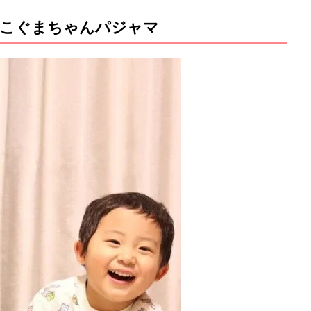
！こぐまちゃんパジャマ
M
u
t
e