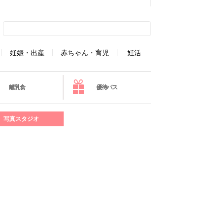
妊娠・出産
赤ちゃん・育児
妊活
離乳食
優待パス
写真スタジオ