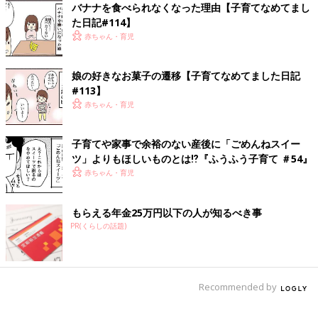
バナナを食べられなくなった理由【子育てなめてまし
インスタグラム：hiyokoegg11
た日記#114】
赤ちゃん・育児
前の話
次の話
スクール水着の今昔
一覧
100均で娘が欲しがっ
娘の好きなお菓子の遷移【子育てなめてました日記
【子育てなめてまし
たもの【子育てなめて
た日記#120】
ました日記#122】
#113】
赤ちゃん・育児
子育てや家事で余裕のない産後に「ごめんねスイー
ツ」よりもほしいものとは⁉︎『ふうふう子育て ＃54』
赤ちゃん・育児
もらえる年金25万円以下の人が知るべき事
PR(くらしの話題)
Recommended by