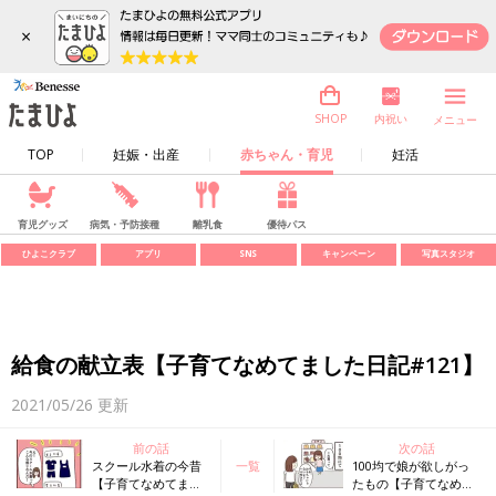
×
内祝い
SHOP
メニュー
TOP
妊娠・出産
赤ちゃん・育児
妊活
育児グッズ
病気・予防接種
離乳食
優待パス
ひよこクラブ
アプリ
SNS
キャンペーン
写真スタジオ
給食の献立表【子育てなめてました日記#121】
2021/05/26
更新
前の話
次の話
スクール水着の今昔
一覧
100均で娘が欲しがっ
【子育てなめてまし
たもの【子育てなめて