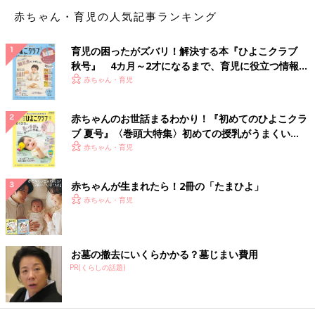
赤ちゃん・育児の人気記事ランキング
育児の困ったがズバリ！解決する本『ひよこクラブ
秋号』 4カ月～2才になるまで、育児に役立つ情報が
いっぱい！
赤ちゃん・育児
赤ちゃんのお世話まるわかり！『初めてのひよこクラ
ブ 夏号』〈巻頭大特集〉初めての授乳がうまくい
く！ おっぱい・ミルクの基本と夏のトラブル 解決テ
赤ちゃん・育児
ク
赤ちゃんが生まれたら！2冊の「たまひよ」
赤ちゃん・育児
お墓の撤去にいくらかかる？墓じまい費用
PR(くらしの話題)