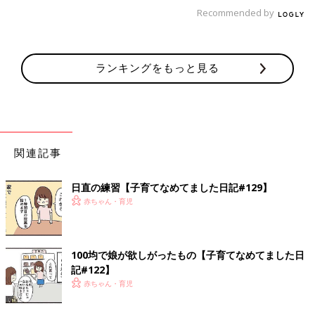
Recommended by
ランキングをもっと見る
最高のコンディションで給食を食べたいらしいです。（希望に添
えない時もありますが…）
関連記事
娘の好きなお菓子の遷移【子育てなめて
ました日記#113】
日直の練習【子育てなめてました日記#129】
好きなお菓子って成長するにつれてどんどん変
赤ちゃん・育児
わっていきますよね。 娘はこんな感じで遷移し
ていきました(^^)
100均で娘が欲しがったもの【子育てなめてました日
[ひよこエッグ]
記#122】
都内在住のワーママ。
赤ちゃん・育児
2015年3月産まれの娘と夫の3人家族。
子育ての記録をブログやインスタグラムで公開中