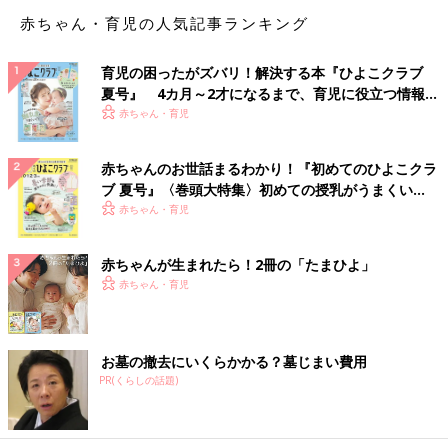
面が小さくて使いにくいと言ってたので」
赤ちゃん・育児の人気記事ランキング
「息子が社用携帯を貸与された時、ガラホでした。自分のスマホ
と仕事用のガラホを2台持ちしています。スマホに慣れている
育児の困ったがズバリ！解決する本『ひよこクラブ
と、ガラホはキー操作が面倒くさく感じるようです」
夏号』 4カ月～2才になるまで、育児に役立つ情報が
いっぱい！
赤ちゃん・育児
ガラケーの操作性を気に入っている人にとってはガラホもアリ!?
特に新しい機械の操作に慣れるのに時間がかかる高齢親の場合は
赤ちゃんのお世話まるわかり！『初めてのひよこクラ
ガラホいいかもしれません。
ブ 夏号』〈巻頭大特集〉初めての授乳がうまくい
く！ おっぱい・ミルクの基本と夏のトラブル 解決テ
赤ちゃん・育児
「高齢の両親が、今ドコモのらくらくスマートフォン使ってま
ク
す。通信費もほとんど使わない、電話のみのアナログなのに、ス
赤ちゃんが生まれたら！2冊の「たまひよ」
マホ使ってます。確かに年寄り向けで使い勝手もいいのかもしれ
赤ちゃん・育児
ませんが、完全に宝の持ち腐れです。こんな高齢者にはガラケー
で電話とメールができれば十分！」
「うちの父もらくらくスマートフォンですが使い勝手が悪く、来
お墓の撤去にいくらかかる？墓じまい費用
月端末の残債、月々割が終わるのでガラケー（ガラホ）に変えま
PR(くらしの話題)
す。メールしたければショートメール、家にはパソコンもあるの
で、海外の姉とはパソコンでスカイプしたりしてます」