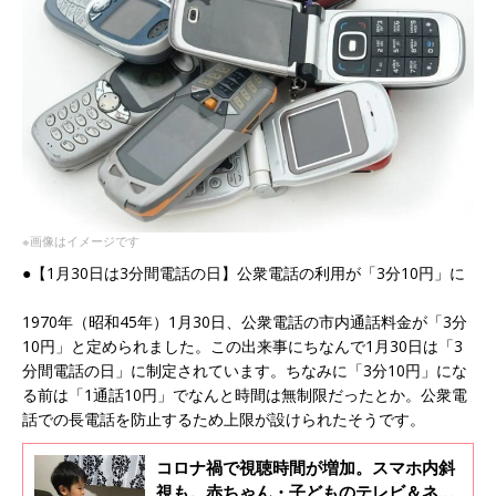
※画像はイメージです
●【1月30日は3分間電話の日】公衆電話の利用が「3分10円」に
1970年（昭和45年）1月30日、公衆電話の市内通話料金が「3分
10円」と定められました。この出来事にちなんで1月30日は「3
分間電話の日」に制定されています。ちなみに「3分10円」にな
る前は「1通話10円」でなんと時間は無制限だったとか。公衆電
話での長電話を防止するため上限が設けられたそうです。
コロナ禍で視聴時間が増加。スマホ内斜
視も。赤ちゃん・子どものテレビ＆ネッ