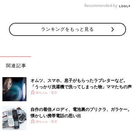
もはやスマホなくては生きていけない人も、「通話用」には電池
Recommended by
の持ちもいいガラケー（ガラホ）がいいというのは納得かも。
（文・古川はる香）
■文中のコメントはすべて、『ウィメンズパーク』の投稿からの
ランキングをもっと見る
抜粋です。
※この記事は「たまひよONLINE」で過去に公開されたもので
す。
関連記事
オムツ、スマホ、息子がもらったラブレターなど。
「うっかり洗濯機で洗ってしまった物」ママたちの声
赤ちゃん・育児
自作の着信メロディ、電池裏のプリクラ、ガラケー。
懐かしい携帯電話の思い出
赤ちゃん・育児