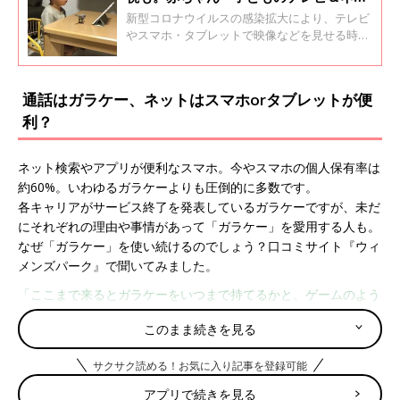
トのつき合い方は？【専門家】
新型コロナウイルスの感染拡大により、テレビ
やスマホ・タブレットで映像などを見せる時間
が増えた家庭は少なくありません。赤ちゃん・
子どもに見せる際の注意点やつき合い方につい
て、3人の専門家の先生が回答します。
通話はガラケー、ネットはスマホorタブレットが便
利？
ネット検索やアプリが便利なスマホ。今やスマホの個人保有率は
約60%。いわゆるガラケーよりも圧倒的に多数です。
各キャリアがサービス終了を発表しているガラケーですが、未だ
にそれぞれの理由や事情があって「ガラケー」を愛用する人も。
なぜ「ガラケー」を使い続けるのでしょう？口コミサイト『ウィ
メンズパーク』で聞いてみました。
「ここまで来るとガラケーをいつまで持てるかと、ゲームのよう
に楽しむようになりました。格安スマホと二台持ちなので特に不
このまま続きを見る
便はないし、スマホが調子悪くなっても通話とメールはできるの
で問題なしだし、ガラケーが調子悪ければ店舗で見てもらえるし
サクサク読める！お気に入り記事を登録可能
で、この生活辞められません」
アプリで続きを見る