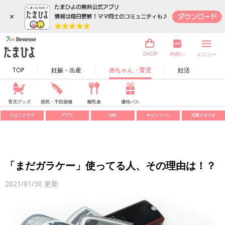
×
内祝い
SHOP
メニュー
TOP
妊娠・出産
赤ちゃん・育児
妊活
育児グッズ
病気・予防接種
離乳食
優待パス
ひよこクラブ
アプリ
SNS
キャンペーン
写真スタジオ
「まだガラケー」使ってる人、その理由は！？
2021/01/30
更新