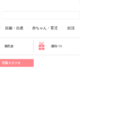
妊娠・出産
赤ちゃん・育児
妊活
離乳食
優待パス
写真スタジオ