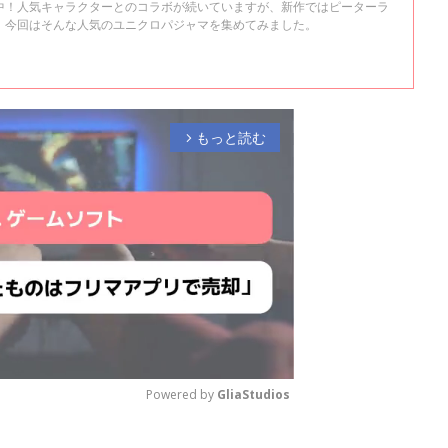
中！人気キャラクターとのコラボが続いていますが、新作ではピーターラ
！今回はそんな人気のユニクロパジャマを集めてみました。
もっと読む
arrow_forward_ios
Powered by 
GliaStudios