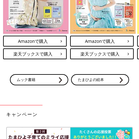
ポーチを買ってあげればいいのですが、めんどくさくて放置して
ます。
ブラ専用ネットを持ち歩くおっさん、やばいですよね」
家族というか、ペットのお話もありました。
Amazonで購入
Amazonで購入
「最近、初めてハムスターを飼いました。これがもう、仕草がか
わいくて、萌え死にしそうです。
楽天ブックスで購入
楽天ブックスで購入
かわいすぎて何時間でも見ていられて、出勤時間がギリギリにな
って毎朝猛ダッシュしています。
餌の選り好みは許すし、夜中の遊ぼう攻撃（ハムスターは夜行
性）にも、ついついしゃあないと思ってしまいます。
ムック書籍
たまひよの絵本
子どもの躾に失敗したのに、ハムの躾にも失敗しております」
個人的には『ボッコちゃん』と、小さいおっさんの話が好きで
す。
ごく日常の小さなエピソードって、意外にツボにはまるんですよ
キャンペーン
ね。