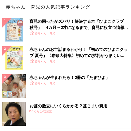
とうとう生クリームの賞味期限がきて、でもスイッチが入らず、
赤ちゃん・育児の人気記事ランキング
でももったいないのでネットで生クリームの簡単レシピを探し
て、パンナコッタを作りました。
育児の困ったがズバリ！解決する本『ひよこクラブ
同じような状態でパイ生地が冷凍庫に眠ってます。アップルパイ
秋号』 4カ月～2才になるまで、育児に役立つ情報が
を作る予定ですが、何ができるだろう」
いっぱい！
赤ちゃん・育児
「未就学児が２人います。まぁ、おもちゃを片付けません。毎日
赤ちゃんのお世話まるわかり！『初めてのひよこクラ
毎日“お片付けをしなさい！”と、雷落とします。
ブ 夏号』〈巻頭大特集〉初めての授乳がうまくい
が、私のテリトリーを見ると……。
く！ おっぱい・ミルクの基本と夏のトラブル 解決テ
赤ちゃん・育児
台所には生協で買った雑貨や衣類が散乱（とりあえずキッチンに
ク
置く、が私の癖）。
奥の部屋には、引っ越して１年経つのに放置されているダンボー
赤ちゃんが生まれたら！2冊の「たまひよ」
ルの山々。
赤ちゃん・育児
子どもたちに気付かれる前に片付けないと、と日々ヒヤヒヤして
います」
お墓の撤去にいくらかかる？墓じまい費用
「娘と一緒に、ちょっとお高めのパスタ屋に入りました。
PR(くらしの話題)
“ホノコのパスタ”“タラコヌは〜のパスタ”など、見慣れないメニ
ュー名に興奮。
やはりお高い店は違うのね〜なんて、思っていたら。