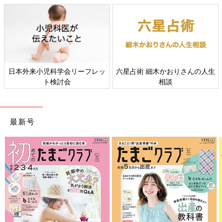
た。
学校からお手紙をもらったとき“弁当作らなくていいんだ
ー！”と、大声で喜んでしまいました。すると息子が
“え？ 運動会でお弁当ってあったっけ？”
目が点です。我が子が通う小学校は、ジジババも呼んで、家族み
んなで校庭でお弁当を食べる昭和スタイルです。
日本外来小児科学会リーフレッ
六星占術 細木かおりさんの人生
幼稚園
時代も含めると、何回も経験しています。
ト検討会
相談
毎回、母が早朝に起きて頑張って作ったお弁当の記憶がないと？
もう作らん‼︎」
「高校生の息子が布マスクを洗うというので、洗濯ネットに入れ
最新号
るよう言いました。
そうしたら“このネットちょうどいい”と、取り出したのは私のブ
ラ専用ネット。
中学から男子校でその手の話に疎い。未だに伝えられずにいま
す」
「わかります！ 我が家の場合は夫です。
出張のたびに“速乾性があってサイズも丁度いい”と、言って、私
のブラ専用ネットに洗面道具を入れて持っていきます。