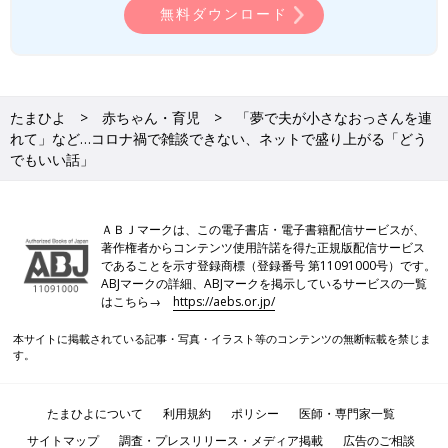
無料ダウンロード
たまひよ
赤ちゃん・育児
「夢で夫が小さなおっさんを連
れて」など…コロナ禍で雑談できない、ネットで盛り上がる「どう
でもいい話」
ＡＢＪマークは、この電子書店・電子書籍配信サービスが、
著作権者からコンテンツ使用許諾を得た正規版配信サービス
であることを示す登録商標（登録番号 第11091000号）です。
ABJマークの詳細、ABJマークを掲示しているサービスの一覧
はこちら→
https://aebs.or.jp/
本サイトに掲載されている記事・写真・イラスト等のコンテンツの無断転載を禁じま
す。
たまひよについて
利用規約
ポリシー
医師・専門家一覧
サイトマップ
調査・プレスリリース・メディア掲載
広告のご相談