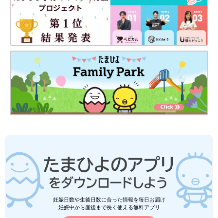
文／和兎 尊美
■文中のコメントは口コミサイト「ウィメンズパーク」の投稿を
抜粋したものです。
ついに、某アニメブームが我が家に
も！？[10年ぶりに出産しました#187]
2021年もよろしくお願いします！マォです！
高校生の長女、中学生の長男、そして10年ぶり
に妊娠・出産した末っ子次女は、あっという間
に幼稚園児に！シングルマザー生活を楽しみな
がら、年の差きょうだいを育ててま～す♪
妊娠日数や生後日数に合った情報を毎日お届け
妊娠中から産後まで長く使える無料アプリ