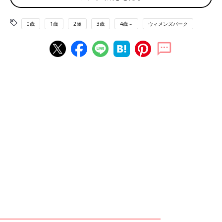
「久しぶりに美容院へ行きました。若いお兄さんで、とても丁寧
で良かったんですが。
シャンプーが長ーーーーーい。
0歳
1歳
2歳
3歳
4歳～
ウィメンズパーク
私シャンプー大好きなんですが、途中からえ？ いつ終わるの？
って思うくらい長かった。
ちなみに髪の長さは肩につかないショートボブ。
毎回あんなに長くシャンプーしているのかなぁ、手荒れは平気な
のかなぁと、余計な心配をしたおばちゃんでした」
「お昼ご飯は冷やし中華なので、錦糸卵を作ろうとしたら、ひっ
くり返すのに失敗して二つ折りに。慌てて戻そうとしたら四つ折
りに。
今日の冷やし中華には、卵焼きが鎮座しました」
「家具の角に足の指をぶつけました。
普通は小指ですが薬指をぶつけました。かなり腫れてます。どん
な器用なぶつけ方をしたんだ？」
「シフォンケーキを作ろうと思い立ち、型や生クリームなど材料
を揃えました。
が、揃えたらスイッチが切れてしまい、そのまま放置。