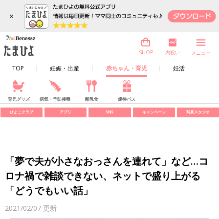
×
内祝い
SHOP
メニュー
TOP
妊娠・出産
赤ちゃん・育児
妊活
育児グッズ
病気・予防接種
離乳食
優待パス
ひよこクラブ
アプリ
SNS
キャンペーン
写真スタジオ
「夢で夫が小さなおっさんを連れて」など…コ
ロナ禍で雑談できない、ネットで盛り上がる
「どうでもいい話」
2021/02/07
更新