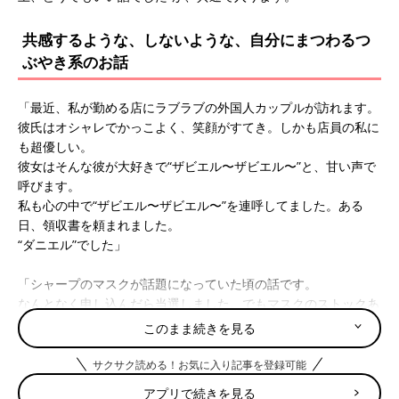
共感するような、しないような、自分にまつわるつ
ぶやき系のお話
「最近、私が勤める店にラブラブの外国人カップルが訪れます。
彼氏はオシャレでかっこよく、笑顔がすてき。しかも店員の私に
も超優しい。
彼女はそんな彼が大好きで“ザビエル〜ザビエル〜”と、甘い声で
呼びます。
私も心の中で“ザビエル〜ザビエル〜”を連呼してました。ある
日、領収書を頼まれました。
“ダニエル”でした」
「シャープのマスクが話題になっていた頃の話です。
なんとなく申し込んだら当選しました。でもマスクのストックあ
るし、お値段高いし、買わないつもりとネットに書き込んだ
このまま続きを見る
ら“もったいない”“羨ましい”などの書き込みが殺到。
なんか縁起物みたいに思えてきて、買っちゃいました」
サクサク読める！お気に入り記事を登録可能
アプリで続きを見る