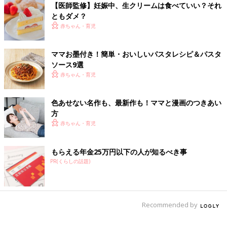
【医師監修】妊娠中、生クリームは食べていい？それ
その話を夫にしたら、その本なら学生時代に買った記憶がある、
ともダメ？
探せばあるよ、と。
赤ちゃん・育児
なら、買う必要ないかぁ、いやいや、それじゃあブックバンド貰
えないよ、なんて脳内をグルグル。
ある日、夫が“見つからなかったから、Amazonで中古で買った
ママお墨付き！簡単・おいしいパスタレシピ＆パスタ
よ”と、『ボッコちゃん』を手渡されて。
ソース9選
いやいや、それじゃあブックバンドもらえないし、しかも古い出
赤ちゃん・育児
版年だから字が小さくて読みづら！という、ダラダラなお話でし
た」
色あせない名作も、最新作も！ママと漫画のつきあい
方
「夢を見ました。夫が突然、ニヤニヤ笑うコロンとした小さなお
赤ちゃん・育児
っさんを家に連れてきました。
“今日から一緒に住むことにした。ご飯作ってくれ”と。
もらえる年金25万円以下の人が知るべき事
私が“家族分しかない”と、言ったら、夫が“俺の分はいらないか
PR(くらしの話題)
ら”と、言うので作ったら、そのおっさんの食べ方の汚いこと。
そして“お前の布団で俺と一緒に寝てもらうから、お前はソファ
で寝て”と、言われて、怒ったところで目が覚めました」
Recommended by
「ヨーグルトメーカーを買いました。明日の朝から作るからね
ー、と家族に話したら。