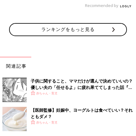
キノコのパスタとタラコ又は、の間違いでした。
Recommended by
字体がオシャレすぎて歪んでて。お店の人に聞かなくて良かっ
た」
ランキングをもっと見る
家族にまつわるダラダラなお話。オチは“以上、どう
でもいい話でした”です
「両親がアベノマスクを真面目につけてました」
関連記事
「旦那の靴下は猛烈に臭いです。
洗面台で洗濯機に入れる前の予洗いをしていて、ふと顔を上げて
子供に関すること、ママだけが選んで決めていいの？
鏡を見たら、心底嫌そうな、ものすごい形相をした私がいまし
優しい夫の「任せるよ」に疲れ果ててしまった話『ふ
うふう子育て ＃43』
た」
赤ちゃん・育児
「某出版社でブックバンドがもらえるキャンペーンをやってい
【医師監修】妊娠中、ヨーグルトは食べていい？それ
て、それを目当てに本を買ったら、キャンペーン対象外のタイト
ともダメ？
ルでした。
赤ちゃん・育児
意気消沈して帰宅後、キャンペーンを改めて調べて星新一の『ボ
ッコちゃん』が対象と知りました。