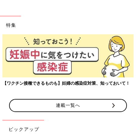
大学生の娘が寝る前にわざわざ来て“明日、予定があるから○時に
起こしてね、ヨーグルト作るところ見たいし”と。
牛乳とヨーグルト入れて放置するだけだよと言っても、見たいと
いう。
特集
いつもはLINEひとつで起こす時間を頼むくせに、ヨーグルト作
りを見たいがためにわざわざ言いに来るなんて。
腹立つことが多い娘だけど、なんだかかわいかった」
「最近、高３の息子がパンツいちで家の中をウロウロします。
コロナ中に筋トレにはまり、マジで仕上がったボディになってま
す。
一体、何を目指してるんだろう。と、思いつつ昼ごはんにキムチ
丼出したら、腹にこぼして“あち！！”
【ワクチン接種できるものも】妊婦の感染症対策、知っておいて！
てか、服着ろや！」
「息子よ、トイレットペーパーを交換したら芯はちゃんと捨てな
連載一覧へ
さい。
今日も芯がトイレに転がってたよ。…将来、嫁に怒られてしまえ
ぇぇぇ」
ピックアップ
「昨年、小学生の息子の運動会は午前中だけの開催となりまし