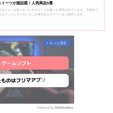
スイーツが超話題！人気商品5選
彩るいちごを使ったパンやスイーツが続々と発売されています。今回はイ
のセブンイレブンのいちごが使われたスイーツをご紹介します。
もっと読む
arrow_forward_ios
Powered by 
GliaStudios