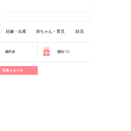
妊娠・出産
赤ちゃん・育児
妊活
離乳食
優待パス
写真スタジオ