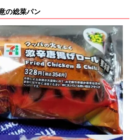
意の総菜パン
M
u
t
e