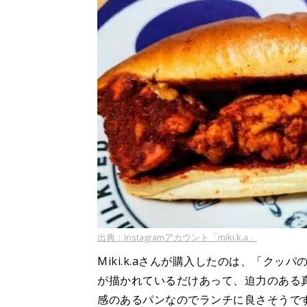
出典：Instagramアカウント「miki.k.a」
Miki.k.aさんが購入したのは、「ク
が描かれているだけあって、迫力のある
感のあるパンなのでランチに良さそうで