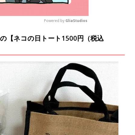
Powered by 
GliaStudios
の【ネコの日トート1500円（税込
M
u
t
e