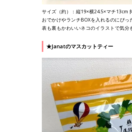
サイズ（約）：縦19×横24.5×マチ13
おでかけやランチBOXを入れるのにぴっ
表も裏もかわいいネコのイラストで気分
★Janatのマスカットティー