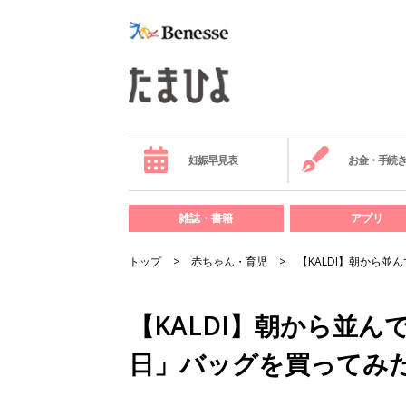
妊娠早見表
お金・手続
雑誌・書籍
アプリ
トップ
赤ちゃん・育児
【KALDI】朝から
【KALDI】朝から並
日」バッグを買ってみた