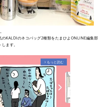
日。
KALDIのネコバッグ2種類をたまひよONLINE編集部
トします。
もっと読む
arrow_forward_ios