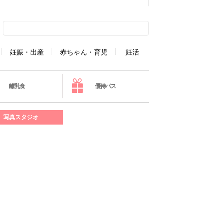
妊娠・出産
赤ちゃん・育児
妊活
離乳食
優待パス
写真スタジオ