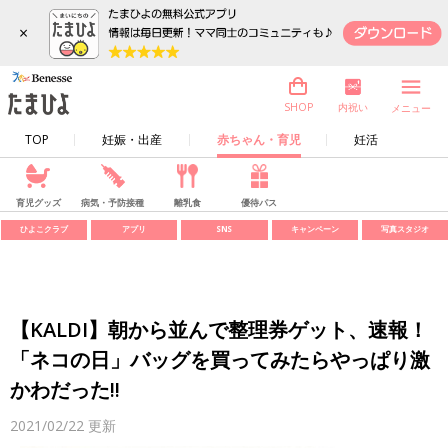
×
内祝い
SHOP
メニュー
TOP
妊娠・出産
赤ちゃん・育児
妊活
育児グッズ
病気・予防接種
離乳食
優待パス
ひよこクラブ
アプリ
SNS
キャンペーン
写真スタジオ
【KALDI】朝から並んで整理券ゲット、速報！
「ネコの日」バッグを買ってみたらやっぱり激
かわだった!!
2021/02/22
更新