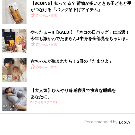
【3COINS】知ってる？ 荷物が多いときも子どもと手
がつなげる「バッグ吊下げアイテム」
赤ちゃん・育児
お菓子は2種類。フルーティでもっちり食感のオリジナル フルー
ツジュレ レモン＆ブルーベリー（個包装 各4個入）とちょっぴり
やったぁ～‼【KALDI】「ネコの日バッグ」に当選！
スパイシーなオリジナル アーモンドペッパークッキー
今年も激かわでたまらん♪中身を全部見せちゃいま
（5個入）です。パッケージにもネコが！キュンとしちゃいま
す！
赤ちゃん・育児
す。
赤ちゃんが生まれたら！2冊の「たまひよ」
★ガラスキャニスター
赤ちゃん・育児
【大人気】ひんやり冷感寝具で快適な睡眠を
あなたに。
PR(アイリスプラザ)
Recommended by