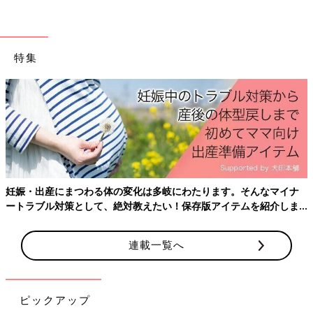
特集
サイズ（約）：直径9.5×高さ7.5cmのネコのシルエット柄 ガラス
キャニスター。ふたはバンブー製でしっかり閉まります。
妊娠・出産にまつわる体の変化は多岐にわたります。そんなマイナ
【エコバッグ】安い！激かわ！今買うべ
ートラブル対策として、絶対教えたい！保存版アイテムを紹介しま
きカルディのバッグ
す。
コーヒーをはじめ、国内外からのさまざまな食
連載一覧へ
材がそろうカルディ。そんなカルディで購入で
きるエコバッグが安くてかわいいと評判です。
鮮やかな色合い、そして軽くてコンパクトにた
たむことができるエコバッグをインスタグラム
帆布にかわいいネコ刺繍！丈夫な【ネコの日バッグ
ピックアップ
の投稿からご紹介します。