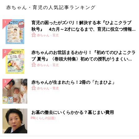
素材バッグは小ぶりでちょこっとおでかけやランチBOXを入れる
赤ちゃん・育児の人気記事ランキング
のにぴったり！
表も裏もかわいいネコのイラストで気分も上がりそうです。
育児の困ったがズバリ！解決する本『ひよこクラブ
秋号』 4カ月～2才になるまで、育児に役立つ情報が
★Janatのマスカットティー
いっぱい！
赤ちゃん・育児
赤ちゃんのお世話まるわかり！『初めてのひよこクラ
ブ 夏号』〈巻頭大特集〉初めての授乳がうまくい
く！ おっぱい・ミルクの基本と夏のトラブル 解決テ
赤ちゃん・育児
ク
赤ちゃんが生まれたら！2冊の「たまひよ」
赤ちゃん・育児
お墓の撤去にいくらかかる？墓じまい費用
PR(くらしの話題)