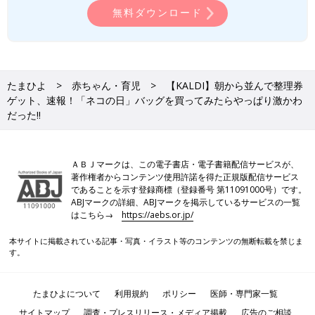
無料ダウンロード
たまひよ
赤ちゃん・育児
【KALDI】朝から並んで整理券
ゲット、速報！「ネコの日」バッグを買ってみたらやっぱり激かわ
だった!!
ＡＢＪマークは、この電子書店・電子書籍配信サービスが、
著作権者からコンテンツ使用許諾を得た正規版配信サービス
であることを示す登録商標（登録番号 第11091000号）です。
ABJマークの詳細、ABJマークを掲示しているサービスの一覧
はこちら→
https://aebs.or.jp/
本サイトに掲載されている記事・写真・イラスト等のコンテンツの無断転載を禁じま
す。
たまひよについて
利用規約
ポリシー
医師・専門家一覧
ネコの日バッグ プレミアムは中身もプレミアムでした！
サイトマップ
調査・プレスリリース・メディア掲載
広告のご相談