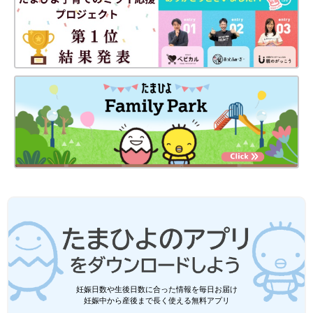
サイズ（約）：縦32×横27×マチ13cm 持ち手48cmの帆布製バッ
グはかなりしっかりしたつくり。持ち手も肩からかけられる長さ
でとっても便利！高級感のある白と黒のネコ刺繍がおしゃれで
す。
★Janat マスカットティー ・ ティーフィルター
妊娠日数や生後日数に合った情報を毎日お届け
妊娠中から産後まで長く使える無料アプリ