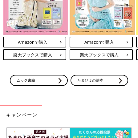
Amazonで購入
Amazonで購入
次に、【ネコの日バッグ プレミアム】2500円（税込み）のバッ
楽天ブックスで購入
楽天ブックスで購入
グと中身を詳しくご紹介！
高級感のあるネコ刺繍＆A4サイズが入る大きめサイズのバ
ッグ
ムック書籍
たまひよの絵本
キャンペーン