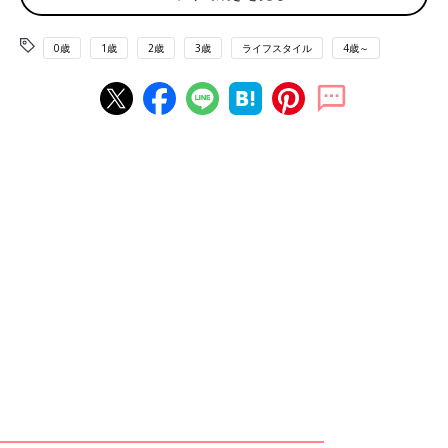
バッグ
0歳
1歳
2歳
3歳
ライフスタイル
4歳～
サイズ（約）：縦19×横24.5×マチ13cm 持ち手30cmでジュート