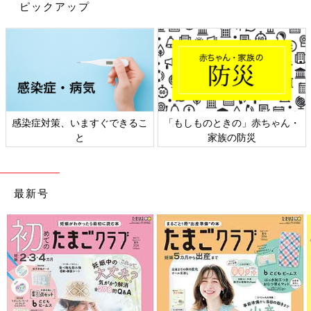
※記事内の価格はすべて税抜き、2021年2月時点のものです。
ピックアップ
※記事内容でご紹介している投稿、リンク先は、削除される場合
があります。あらかじめご了承ください。
※記事の内容は記載当時の情報であり、現在と異なる場合があり
ます。
しものときの」赤ちゃん・
日本外来小児科学会リーフレッ
六星占
家族の防災
ト検討会
最新号