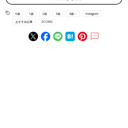
0歳
1歳
2歳
3歳
4歳～
Instagram
おすすめ記事
3COINS
出典：Instagramアカウント「rico_futoccho_mama」
りこさんが購入したのは、かぼちゃパンツ。80サイズのみの展開
だそうですが、大きめでゆとりがあるため、普段90サイズを選ぶ
子でも着られるかもしれないとのことです。300円で買えるな
ら、イエローとブラウンどちらも欲しくなりますね。
ピンクのフリフリが可愛いっ！フリル付きブルマ