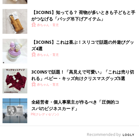
ーのチュールスカート。フワッとした素材感が写真映えしていま
すよね。チュール部分をギュッと握りこむ癖があるようで、シャ
【3COINS】知ってる？ 荷物が多いときも子どもと手
ッターチャンスを捉えるのが大変だったそうですよ。
がつなげる「バッグ吊下げアイテム」
赤ちゃん・育児
面ファスナーでサイズの微調整が可能！ツイルキャ
ップ
【3COINS】これは喜ぶ！スリコで話題の外遊びグッ
ズ4選
赤ちゃん・育児
3COINSで話題！「高見えで可愛い」「これは売り切
れる」ベビー・キッズ向けクリスマスグッズ5選
赤ちゃん・育児
全経営者・個人事業主が作るべき「圧倒的コ
スパのビジネスカード」
PR(クレディセゾン)
Recommended by