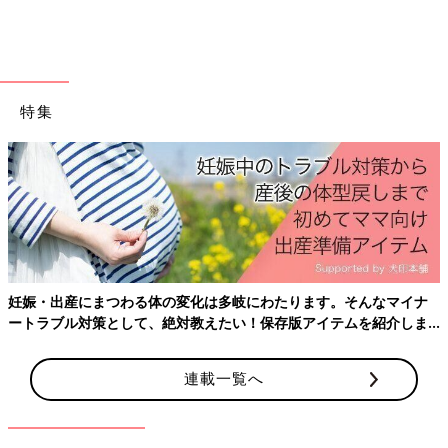
出典：Instagramアカウント「rinoto_mama」
aimiさんがゲットしたのは、ツイルキャップ。後ろは面ファスナ
ーでサイズを微調整できるらしく、
3歳
の息子さんにぴったりだ
特集
ったそうです。どんな色とも馴染みやすいベージュカラーなの
で、いろいろなコーデに応用がききそうですね。
【3COINS】人気のオシャレアイテムを
プチプラでGET！
プチプラな便利商品が人気の3COINSでは、プ
チプラとは思えないオシャレなアクセサリーも
大人気。今回は、冬コーディネートを華やかに
飾ってくれる話題のオシャレアイテムをご紹介
マイナ
産後はお世話で大忙し、出産前にそろえておきたいアイテム
します♪
3COINSで発売中のキッズ用おめかしウェアをご紹介しました。
介しま
ておきたいことをわかりやすく紹介！
こんなにかわいいアイテムが
3COINS
で買えちゃうなんて驚きで
すよね。ほかにも注目アイテムが揃っているようなので、ぜひ店
連載一覧へ
舗やオンラインストアでチェックしてみてくださいね。
(文：冬白朱)