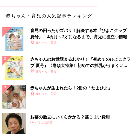
赤ちゃん・育児の人気記事ランキング
育児の困ったがズバリ！解決する本『ひよこクラブ
夏号』 4カ月～2才になるまで、育児に役立つ情報が
いっぱい！
赤ちゃん・育児
赤ちゃんのお世話まるわかり！『初めてのひよこクラ
ブ 夏号』〈巻頭大特集〉初めての授乳がうまくい
く！ おっぱい・ミルクの基本と夏のトラブル 解決テ
赤ちゃん・育児
出典：Instagramアカウント「mei__117.2020」
ク
Meiさんが購入したのは、ピンク色のフリル付きブルマ。白地に
赤ちゃんが生まれたら！2冊の「たまひよ」
ハート柄のトップスと組み合わせたコーデがとても可愛らしいで
赤ちゃん・育児
すね。肌寒い日にはタイツやレギンスを合わせ、暖かくなってき
たらボトムスはブルマだけにすれば長く活躍してくれますね。
お墓の撤去にいくらかかる？墓じまい費用
アニバーサリーフォトに！チュールスカート
PR(くらしの話題)