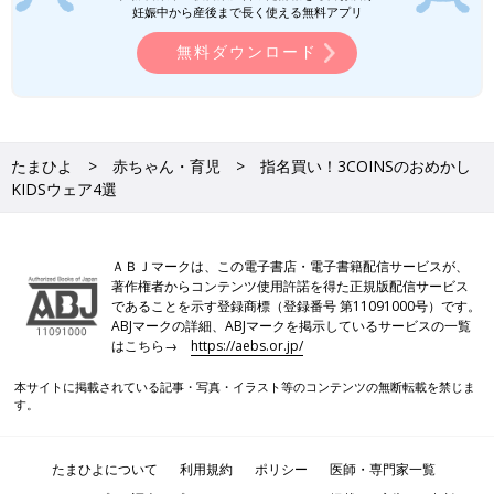
妊娠中から産後まで長く使える無料アプリ
無料ダウンロード
たまひよ
赤ちゃん・育児
指名買い！3COINSのおめかし
KIDSウェア4選
ＡＢＪマークは、この電子書店・電子書籍配信サービスが、
著作権者からコンテンツ使用許諾を得た正規版配信サービス
であることを示す登録商標（登録番号 第11091000号）です。
ABJマークの詳細、ABJマークを掲示しているサービスの一覧
はこちら→
https://aebs.or.jp/
本サイトに掲載されている記事・写真・イラスト等のコンテンツの無断転載を禁じま
す。
たまひよについて
利用規約
ポリシー
医師・専門家一覧