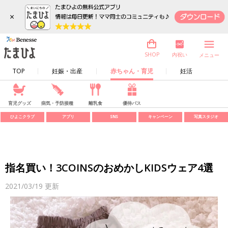
×
内祝い
SHOP
メニュー
TOP
妊娠・出産
赤ちゃん・育児
妊活
育児グッズ
病気・予防接種
離乳食
優待パス
ひよこクラブ
アプリ
SNS
キャンペーン
写真スタジオ
指名買い！3COINSのおめかしKIDSウェア4選
2021/03/19
更新