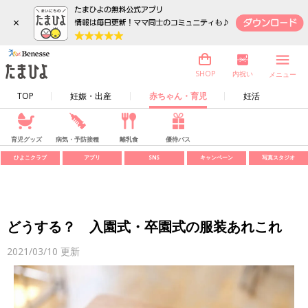
×
内祝い
SHOP
メニュー
TOP
妊娠・出産
赤ちゃん・育児
妊活
育児グッズ
病気・予防接種
離乳食
優待パス
ひよこクラブ
アプリ
SNS
キャンペーン
写真スタジオ
どうする？ 入園式・卒園式の服装あれこれ
2021/03/10
更新