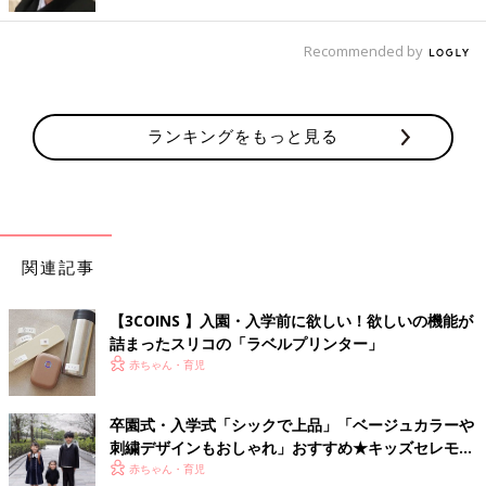
かくなるのが遅いという地域の方は、防寒対策も視野に入れて選
ぶと良さそうですね。
Recommended by
スーツやワンピースはシックにして、コサージュやネックレスで
華やかさを添えるのもよさそう！ 主役はお子さんですが、ちょ
っとした部分でママも楽しめると良いのかもしれません。
ランキングをもっと見る
（文：ふくだりょうこ）
■文中のコメントは『ウィメンズパーク』の投稿を再編集したも
のです。
関連記事
子どもの卒園・入学コーデ5選！高見え
スーツ揃えました！
【3COINS 】入園・入学前に欲しい！欲しいの機能が
もうすぐ卒園式、入学式シーズンですね。ママ
詰まったスリコの「ラベルプリンター」
たちが子どもたちの晴れ姿にと、スーツやワン
ピース等を揃え始めています！今回は比較的お
赤ちゃん・育児
値段も手頃で、上品に見えるセレモニーアイテ
ムをご紹介します。
卒園式・入学式「シックで上品」「ベージュカラーや
刺繍デザインもおしゃれ」おすすめ★キッズセレモニ
ーコーデ
赤ちゃん・育児