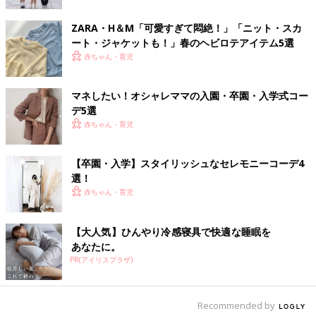
ZARA・H＆М「可愛すぎて悶絶！」「ニット・スカ
ート・ジャケットも！」春のヘビロテアイテム5選
赤ちゃん・育児
マネしたい！オシャレママの入園・卒園・入学式コー
デ5選
赤ちゃん・育児
【卒園・入学】スタイリッシュなセレモニーコーデ4
選！
赤ちゃん・育児
【大人気】ひんやり冷感寝具で快適な睡眠を
あなたに。
PR(アイリスプラザ)
Recommended by