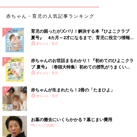
コサージュやブローチを付けると華やかになると思いますよ。卒
園式にはダーク系、入学式には明るい色を選んでも良いと思いま
赤ちゃん・育児の人気記事ランキング
す」
「紺色のワンピースとジャケットのセットを買ったとき、店員さ
育児の困ったがズバリ！解決する本『ひよこクラブ
んに『とてもお似合いなのでぜひたくさん着てくださいね！』と
夏号』 4カ月～2才になるまで、育児に役立つ情報が
お世辞を言われたのを真に受けて（笑）、ここ数年の卒園入学や
いっぱい！
赤ちゃん・育児
七五三は毎回着てます。一応、ブローチやコサージュで変化はつ
けてますが、自己満足かな」
赤ちゃんのお世話まるわかり！『初めてのひよこクラ
ブ 夏号』〈巻頭大特集〉初めての授乳がうまくい
「入学卒業が重なり4回ありました。どうしようかなと思ってス
く！ おっぱい・ミルクの基本と夏のトラブル 解決テ
赤ちゃん・育児
ーパーのテナントにある礼服屋さんに入って紺のジャケットとワ
ク
ンピースを購入、4回着ました。その前は黒と白の織りのジャケ
赤ちゃんが生まれたら！2冊の「たまひよ」
ット、ワンピース、黒のスカートのセットを着回していました」
赤ちゃん・育児
「息子の幼稚園の卒園式で買った黒地に小さな水玉のジャケット
で中は黒だけど裾に刺繍のワンピース。これで高校の卒業式にも
出る予定です」
お墓の撤去にいくらかかる？墓じまい費用
PR(くらしの話題)
地域によっては卒園式の時期はまだ寒い！ というところもある
ようで、パンツスーツの下にタイツを履いていたという人も。暖