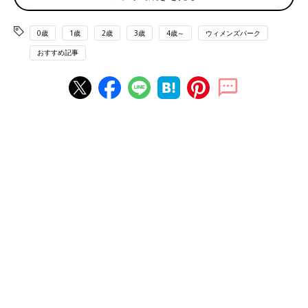
「結婚してすぐに黒のパンツスーツを買いました。上の子の
幼稚
園
入園・卒園、小学校入学・卒業、中学校入学と同じ黒のパンツ
0歳
1歳
2歳
3歳
4歳～
ウィメンズパーク
スーツです」
おすすめ記事
「私は黒のパンツのセットアップを購入していたので、すごく重
宝しましたね。高かったけど、これだけ着ればもとはとれたか
な、と」
「普通のビジネススーツで出席しました。ちょうど転職活動中だ
ったので、まんまその格好で。ただ、アクセサリーはパールで統
一しました」
ワンピース
「卒園式は真っ黒でと思いますね。うちの地区はグレーすらいな
いです。お葬式の礼服のワンピースに、購入したジャケットを合
わせてみました」
「黒のジャケットにワンピースを着てビジネスっぽく見えるなら