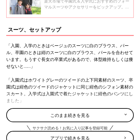
楽天市場で卒園式＆入学式におすすめのフォー
マルスーツやアクセサリーをピックアップ。こ
ちらはママ編です。 人気モデルは入荷待ちで発
送まで時間がかかったり、需要の高いサイズか
ら売り切れるので、これだ！と、思った商品は
スーツ、セットアップ
早めにポチッとをお勧めします。
「入園、入学のときはベージュのスーツに白のブラウス、パー
ル、卒園のときは紺のスーツに白のブラウス、パールを合わせて
います。もうすぐ長女の卒業式があるので、体型維持もしくは痩
せないと……」
「入園式はホワイトグレーのツイードの上下同素材のスーツ、卒
園式は紺色のツイードのジャケットに同じ紺色のシフォン素材の
スカート。入学式は入園式で着たジャケットに紺色のパンツにし
ました」
「異素材のセットアップ持ってます。紺色のシフォンワンピース
このまま続きを見る
＋同色ジャケットor白黒ツイードジャケットの3点セットです入
園・入学は明るめツイードで、卒園・卒業は落ち着いた紺色で揃
サクサク読める！お気に入り記事を登録可能
えてます」
アプリで続きを見る