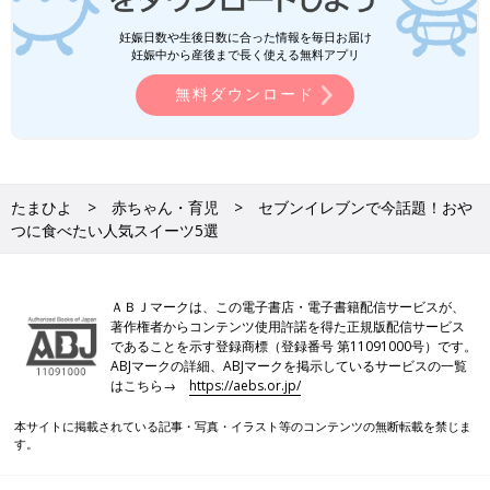
妊娠日数や生後日数に合った情報を毎日お届け
妊娠中から産後まで長く使える無料アプリ
無料ダウンロード
たまひよ
赤ちゃん・育児
セブンイレブンで今話題！おや
つに食べたい人気スイーツ5選
ＡＢＪマークは、この電子書店・電子書籍配信サービスが、
著作権者からコンテンツ使用許諾を得た正規版配信サービス
であることを示す登録商標（登録番号 第11091000号）です。
ABJマークの詳細、ABJマークを掲示しているサービスの一覧
はこちら→
https://aebs.or.jp/
本サイトに掲載されている記事・写真・イラスト等のコンテンツの無断転載を禁じま
す。