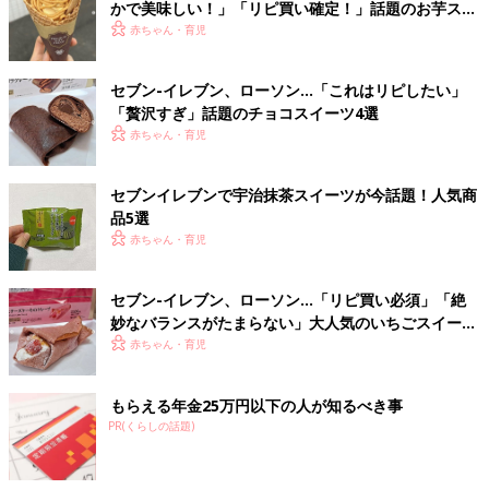
かで美味しい！」「リピ買い確定！」話題のお芋スイ
ーツ4選
赤ちゃん・育児
セブン-イレブン、ローソン…「これはリピしたい」
「贅沢すぎ」話題のチョコスイーツ4選
赤ちゃん・育児
セブンイレブンで宇治抹茶スイーツが今話題！人気商
品5選
赤ちゃん・育児
セブン-イレブン、ローソン…「リピ買い必須」「絶
妙なバランスがたまらない」大人気のいちごスイーツ
4選
赤ちゃん・育児
もらえる年金25万円以下の人が知るべき事
PR(くらしの話題)