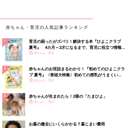
赤ちゃん・育児の人気記事ランキング
育児の困ったがズバリ！解決する本『ひよこクラブ
夏号』 4カ月～2才になるまで、育児に役立つ情報が
いっぱい！
赤ちゃん・育児
赤ちゃんのお世話まるわかり！『初めてのひよこクラ
ブ 夏号』〈巻頭大特集〉初めての授乳がうまくい
く！ おっぱい・ミルクの基本と夏のトラブル 解決テ
赤ちゃん・育児
ク
赤ちゃんが生まれたら！2冊の「たまひよ」
赤ちゃん・育児
お墓の撤去にいくらかかる？墓じまい費用