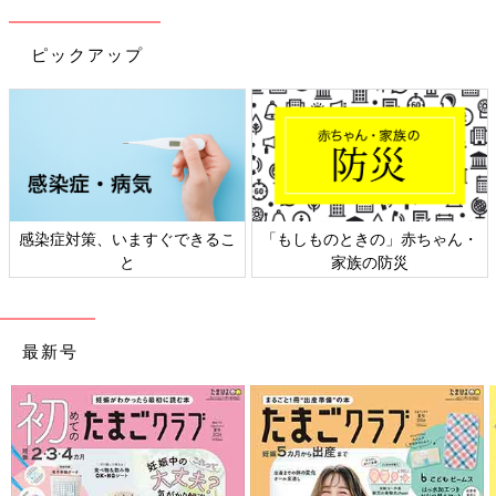
ピックアップ
・
日本外来小児科学会リーフレッ
六星占術 細木かおりさんの人
ト検討会
相談
最新号