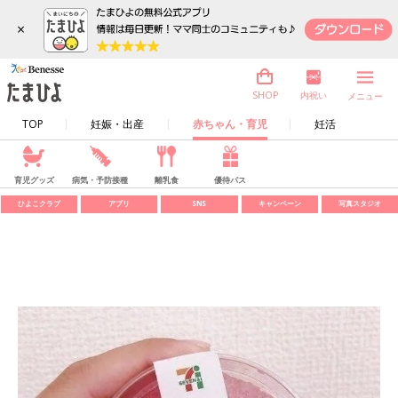
×
内祝い
SHOP
メニュー
TOP
妊娠・出産
赤ちゃん・育児
妊活
育児グッズ
病気・予防接種
離乳食
優待パス
ひよこクラブ
アプリ
SNS
キャンペーン
写真スタジオ