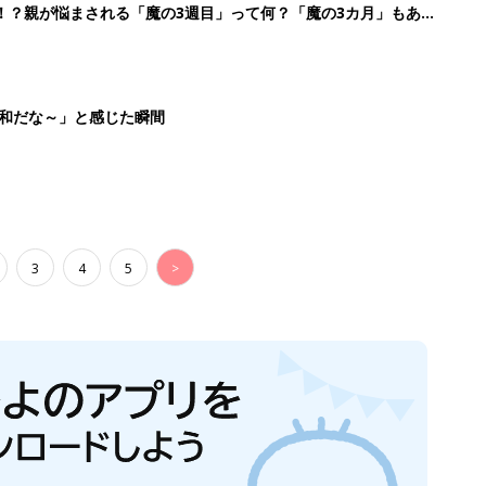
！？親が悩まされる「魔の3週目」って何？「魔の3カ月」もある
平和だな～」と感じた瞬間
3
4
5
>