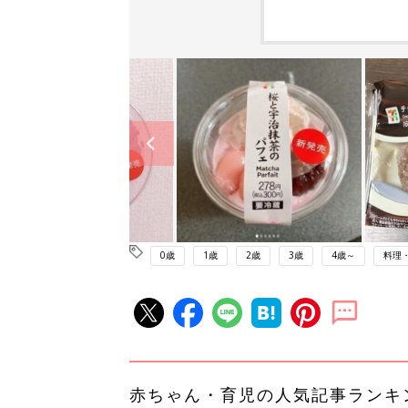
0歳
1歳
2歳
3歳
4歳～
料理
赤ちゃん・育児の人気記事ランキ