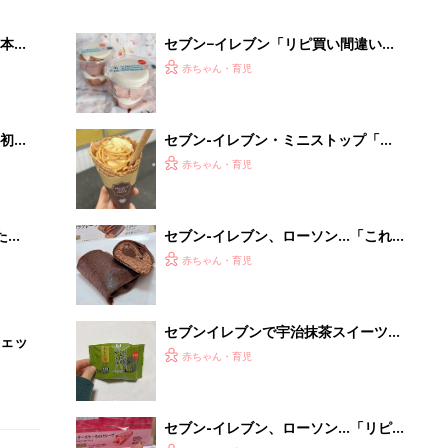
本
セブン−イレブン「リピ買い間違いな
2才
しっ！」「ほっと一息つきたいときに
赤ちゃん・育児
いっ
♪」話題の桜スイーツ4選
初め
セブン-イレブン・ミニストップ「ね
大特
っとり＆なめらかで美味しい！」「リ
赤ちゃん・育児
 お
ピ買い確定！」話題のお芋スイーツ4
ブル
選
たま
セブン-イレブン、ローソン…「これ
はリピしたい」「贅沢すぎ」話題のチ
赤ちゃん・育児
ョコスイーツ4選
セブンイレブンで宇治抹茶スイーツが
ェッ
今話題！人気商品5選
赤ちゃん・育児
セブン-イレブン、ローソン…「リピ