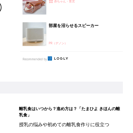
買い必須」「絶妙なバランスがたまら
赤ちゃん・育児
ない」大人気のいちごスイーツ4選
部屋を沼らせるスピーカー
PR（デノン）
Recommended by
離乳食はいつから？進め方は？「たまひよ きほんの離
乳食」
授乳の悩みや初めての離乳食作りに役立つ