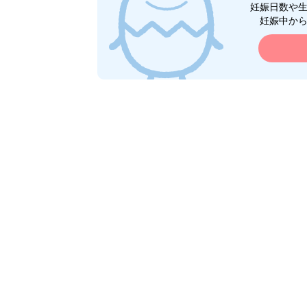
妊娠日数や
妊娠中か