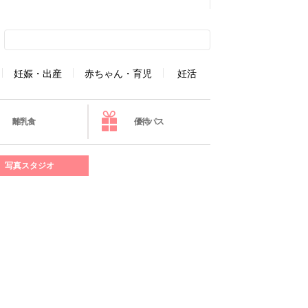
妊娠・出産
赤ちゃん・育児
妊活
離乳食
優待パス
写真スタジオ