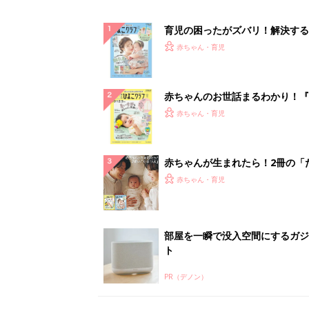
育児の困ったがズバリ！解決する
『ひよこクラブ 夏号』 4カ月～
赤ちゃん・育児
になるまで、育児に役立つ情報が
ぱい！
赤ちゃんのお世話まるわかり！『
てのひよこクラブ 夏号』〈巻頭
赤ちゃん・育児
集〉初めての授乳がうまくいく！
っぱい・ミルクの基本と夏のトラ
解決テク
赤ちゃんが生まれたら！2冊の「
ひよ」
赤ちゃん・育児
部屋を一瞬で没入空間にするガジ
ト
PR（デノン）