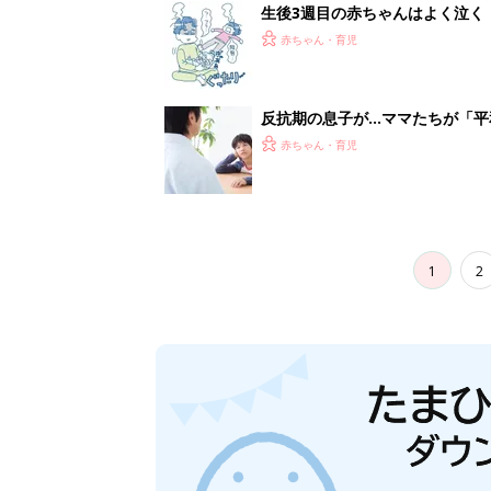
生後3週目の赤ちゃんはよく泣く
って本当？【専門家】
赤ちゃん・育児
反抗期の息子が...ママたちが「
赤ちゃん・育児
1
2