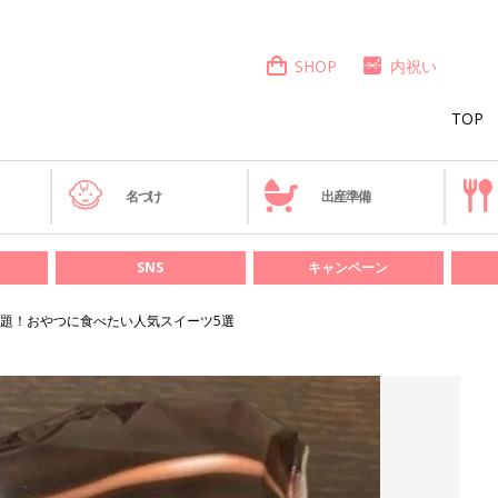
SHOP
内祝い
TOP
き
名づけ
出産準備
SNS
キャンペーン
題！おやつに食べたい人気スイーツ5選