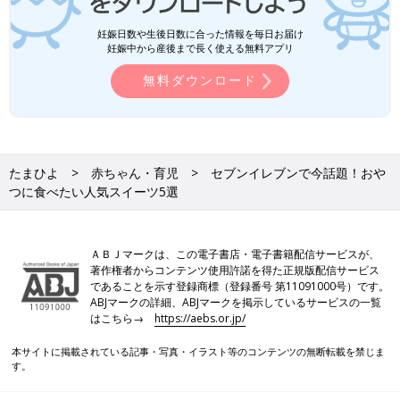
妊娠日数や生後日数に合った情報を毎日お届け
妊娠中から産後まで長く使える無料アプリ
無料ダウンロード
たまひよ
赤ちゃん・育児
セブンイレブンで今話題！おや
つに食べたい人気スイーツ5選
ＡＢＪマークは、この電子書店・電子書籍配信サービスが、
著作権者からコンテンツ使用許諾を得た正規版配信サービス
であることを示す登録商標（登録番号 第11091000号）です。
ABJマークの詳細、ABJマークを掲示しているサービスの一覧
はこちら→
https://aebs.or.jp/
本サイトに掲載されている記事・写真・イラスト等のコンテンツの無断転載を禁じま
す。