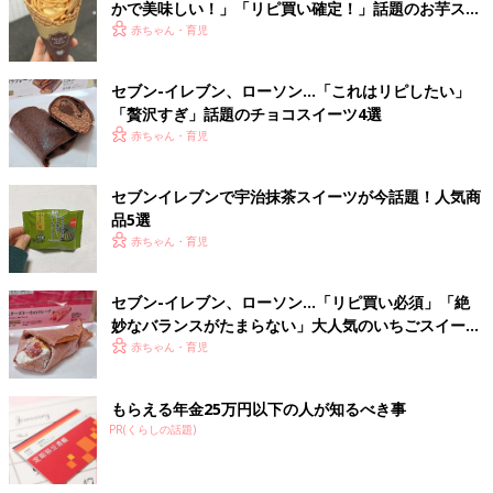
かで美味しい！」「リピ買い確定！」話題のお芋スイ
ーツ4選
赤ちゃん・育児
セブン-イレブン、ローソン…「これはリピしたい」
「贅沢すぎ」話題のチョコスイーツ4選
赤ちゃん・育児
セブンイレブンで宇治抹茶スイーツが今話題！人気商
品5選
赤ちゃん・育児
セブン-イレブン、ローソン…「リピ買い必須」「絶
妙なバランスがたまらない」大人気のいちごスイーツ
4選
赤ちゃん・育児
もらえる年金25万円以下の人が知るべき事
PR(くらしの話題)