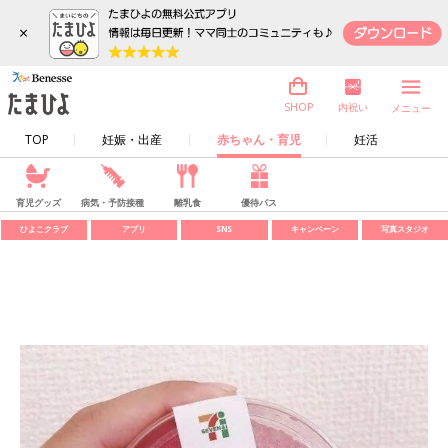
×
内祝い
SHOP
メニュー
TOP
妊娠・出産
赤ちゃん・育児
妊活
育児グッズ
病気・予防接種
離乳食
優待パス
ひよこクラブ
アプリ
SNS
キャンペーン
写真スタジオ