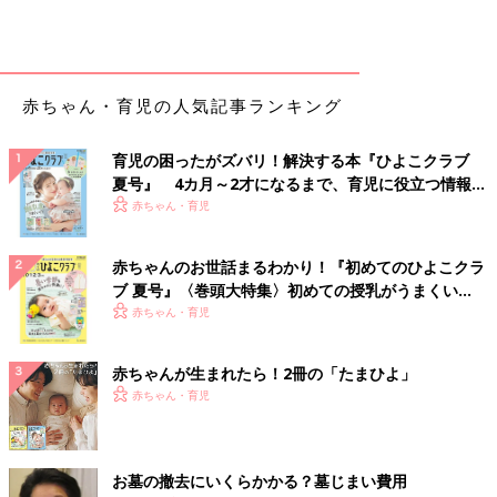
赤ちゃん・育児の人気記事ランキング
育児の困ったがズバリ！解決する本『ひよこクラブ
夏号』 4カ月～2才になるまで、育児に役立つ情報が
いっぱい！
赤ちゃん・育児
赤ちゃんのお世話まるわかり！『初めてのひよこクラ
ブ 夏号』〈巻頭大特集〉初めての授乳がうまくい
く！ おっぱい・ミルクの基本と夏のトラブル 解決テ
赤ちゃん・育児
ク
赤ちゃんが生まれたら！2冊の「たまひよ」
赤ちゃん・育児
お墓の撤去にいくらかかる？墓じまい費用