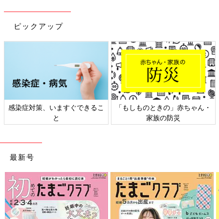
ピックアップ
日本外来小児科学会リーフレッ
六星占術 細木かおりさんの人生
ト検討会
相談
最新号