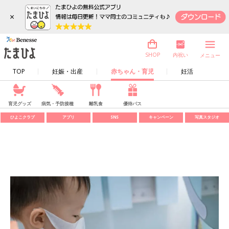
×
内祝い
SHOP
メニュー
TOP
妊娠・出産
赤ちゃん・育児
妊活
育児グッズ
病気・予防接種
離乳食
優待パス
ひよこクラブ
アプリ
SNS
キャンペーン
写真スタジオ