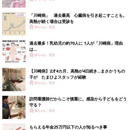
「川崎病」 過去最高 心臓病を引き起こすことも。
高熱が続く場合は受診を
赤ちゃん・育児
過去最多！乳幼児の約70人に 1人が「川崎病」理由
は…
赤ちゃん・育児
【川崎病】2才4カ月、高熱が4日続き…まさかうちの
子が たまひよスタッフが経験
赤ちゃん・育児
訪問看護師だからこそ慎重に。感染から子どもをどう
守る？
赤ちゃん・育児
もらえる年金25万円以下の人が知るべき事