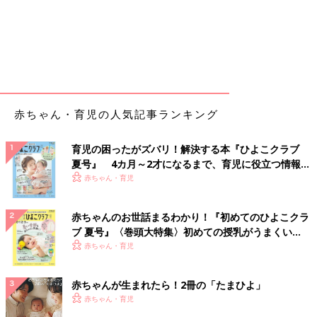
赤ちゃん・育児の人気記事ランキング
育児の困ったがズバリ！解決する本『ひよこクラブ
夏号』 4カ月～2才になるまで、育児に役立つ情報が
いっぱい！
赤ちゃん・育児
赤ちゃんのお世話まるわかり！『初めてのひよこクラ
ブ 夏号』〈巻頭大特集〉初めての授乳がうまくい
く！ おっぱい・ミルクの基本と夏のトラブル 解決テ
赤ちゃん・育児
ク
赤ちゃんが生まれたら！2冊の「たまひよ」
赤ちゃん・育児