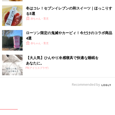
冬はコレ！セブンイレブンの和スイーツ｜ほっこりす
る5選
赤ちゃん・育児
ローソン限定の鬼滅やカービィ！今だけのコラボ商品
4選
赤ちゃん・育児
【大人気】ひんやり冷感寝具で快適な睡眠を
あなたに。
PR(アイリスプラザ)
Recommended by