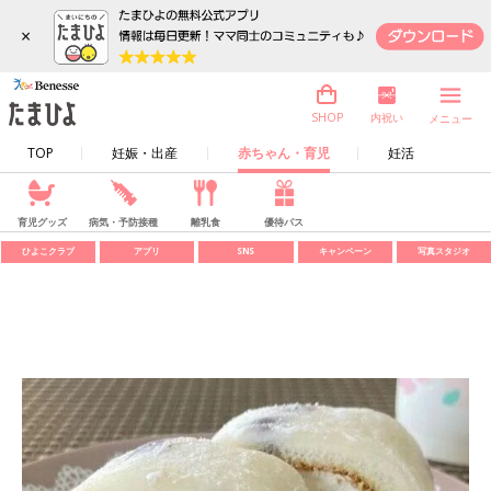
×
内祝い
SHOP
メニュー
TOP
妊娠・出産
赤ちゃん・育児
妊活
育児グッズ
病気・予防接種
離乳食
優待パス
ひよこクラブ
アプリ
SNS
キャンペーン
写真スタジオ