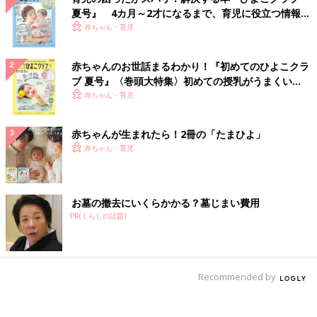
夏号』 4カ月～2才になるまで、育児に役立つ情報が
いっぱい！
赤ちゃん・育児
赤ちゃんのお世話まるわかり！『初めてのひよこクラ
ブ 夏号』〈巻頭大特集〉初めての授乳がうまくい
く！ おっぱい・ミルクの基本と夏のトラブル 解決テ
赤ちゃん・育児
ク
赤ちゃんが生まれたら！2冊の「たまひよ」
赤ちゃん・育児
お墓の撤去にいくらかかる？墓じまい費用
PR(くらしの話題)
Recommended by