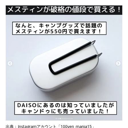
出典：Instagramアカウント「100yen_mania15」