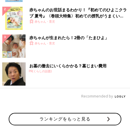
赤ちゃんのお世話まるわかり！『初めてのひよこクラ
ブ 夏号』〈巻頭大特集〉初めての授乳がうまくい
く！ おっぱい・ミルクの基本と夏のトラブル 解決テ
赤ちゃん・育児
ク
赤ちゃんが生まれたら！2冊の「たまひよ」
赤ちゃん・育児
お墓の撤去にいくらかかる？墓じまい費用
PR(くらしの話題)
Recommended by
ランキングをもっと見る