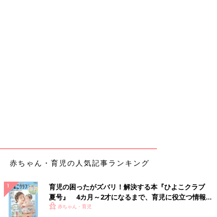
赤ちゃん・育児の人気記事ランキング
育児の困ったがズバリ！解決する本『ひよこクラブ
夏号』 4カ月～2才になるまで、育児に役立つ情報が
いっぱい！
赤ちゃん・育児