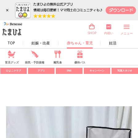
×
内祝い
SHOP
メニュー
TOP
妊娠・出産
赤ちゃん・育児
妊活
育児グッズ
病気・予防接種
離乳食
優待パス
ひよこクラブ
アプリ
SNS
キャンペーン
写真スタジオ