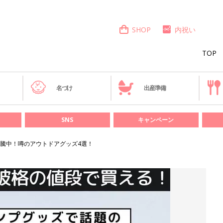
SHOP
内祝い
TOP
き
名づけ
出産準備
SNS
キャンペーン
騰中！噂のアウトドアグッズ4選！