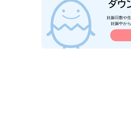
妊娠日数や
妊娠中か