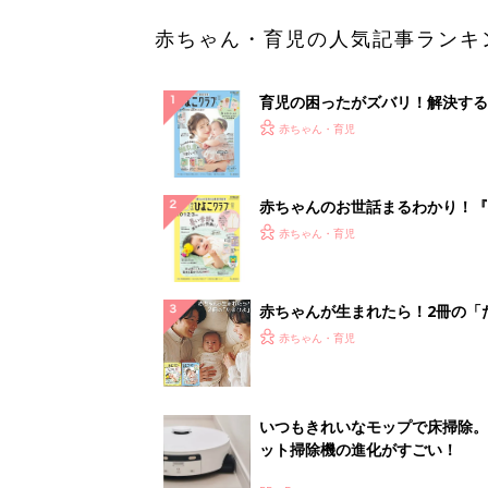
赤ちゃん・育児の人気記事ランキ
育児の困ったがズバリ！解決する
『ひよこクラブ 夏号』 4カ月～
赤ちゃん・育児
になるまで、育児に役立つ情報が
ぱい！
赤ちゃんのお世話まるわかり！『
てのひよこクラブ 夏号』〈巻頭
赤ちゃん・育児
集〉初めての授乳がうまくいく！
っぱい・ミルクの基本と夏のトラ
解決テク
赤ちゃんが生まれたら！2冊の「
ひよ」
赤ちゃん・育児
いつもきれいなモップで床掃除。
ット掃除機の進化がすごい！