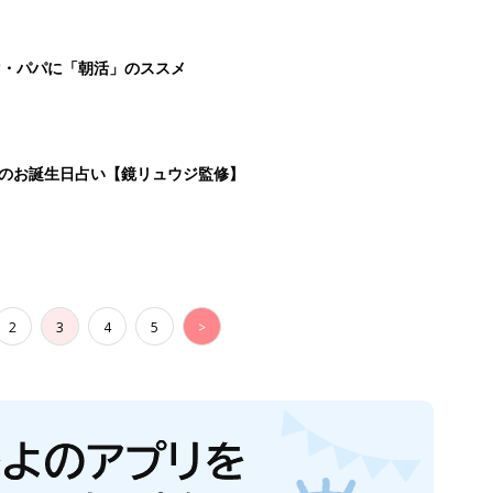
マ・パパに「朝活」のススメ
日のお誕生日占い【鏡リュウジ監修】
2
3
4
5
>