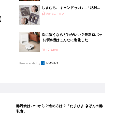
しまむら、キャンドゥetc…「絶対使
えるやつ」「オケージョンにも◎」プ
赤ちゃん・育児
チプラ×高見えアクセサリー5選
次に買うならどれがいい？最新ロボッ
ト掃除機はこんなに進化した
PR（Dreame）
Recommended by
離乳食はいつから？進め方は？「たまひよ きほんの離
乳食」