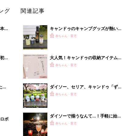
ング
関連記事
本
キャンドゥのキャンプグッズが熱い！
2才
おしゃれで機能性抜群
赤ちゃん・育児
いっ
初め
大人気！キャンドゥの収納アイテムが
大特
便利すぎる
赤ちゃん・育児
 お
ブル
たま
ダイソー、セリア、キャンドゥ「ずっ
と飾ってたい」「かわいくて即買
赤ちゃん・育児
い！」ひな祭りインテリア4選
ダイソーで揃うなんて…！手軽に始め
ロボ
られるキャンプギア5選
赤ちゃん・育児