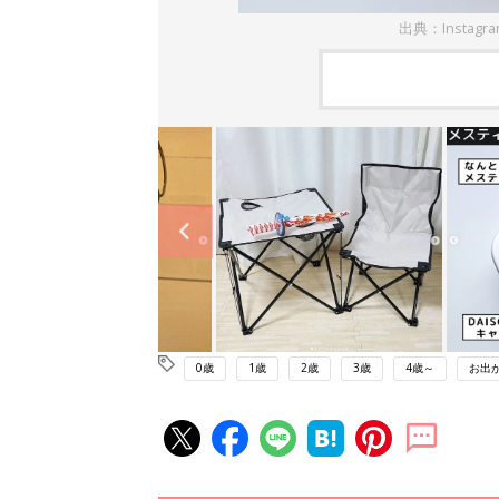
出典：Instagr
0歳
1歳
2歳
3歳
4歳～
お出