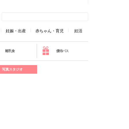
妊娠・出産
赤ちゃん・育児
妊活
離乳食
優待パス
写真スタジオ