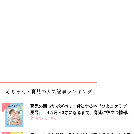
赤ちゃん・育児の人気記事ランキング
育児の困ったがズバリ！解決する本『ひよこクラブ
夏号』 4カ月～2才になるまで、育児に役立つ情報が
いっぱい！
赤ちゃん・育児