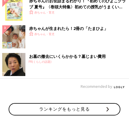
赤ちゃんのお世話まるわかり！『初めてのひよこクラ
ブ 夏号』〈巻頭大特集〉初めての授乳がうまくい
く！ おっぱい・ミルクの基本と夏のトラブル 解決テ
赤ちゃん・育児
ク
赤ちゃんが生まれたら！2冊の「たまひよ」
赤ちゃん・育児
お墓の撤去にいくらかかる？墓じまい費用
PR(くらしの話題)
Recommended by
ランキングをもっと見る