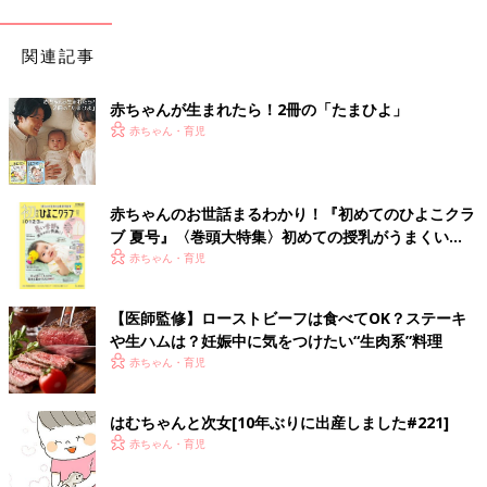
関連記事
赤ちゃんが生まれたら！2冊の「たまひよ」
赤ちゃん・育児
赤ちゃんのお世話まるわかり！『初めてのひよこクラ
ブ 夏号』〈巻頭大特集〉初めての授乳がうまくい
く！ おっぱい・ミルクの基本と夏のトラブル 解決テ
赤ちゃん・育児
ク
【医師監修】ローストビーフは食べてOK？ステーキ
や生ハムは？妊娠中に気をつけたい“生肉系”料理
赤ちゃん・育児
はむちゃんと次女[10年ぶりに出産しました#221]
赤ちゃん・育児