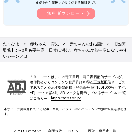
妊娠中から産後まで長く使える無料アプリ
無料ダウンロード
たまひよ
赤ちゃん・育児
赤ちゃんのお世話
【医師
監修】5～6月も要注意！日常に潜む、赤ちゃんが熱中症になりやす
いシーンとは
ＡＢＪマークは、この電子書店・電子書籍配信サービスが、
著作権者からコンテンツ使用許諾を得た正規版配信サービス
であることを示す登録商標（登録番号 第11091000号）です。
ABJマークの詳細、ABJマークを掲示しているサービスの一覧
はこちら→
https://aebs.or.jp/
本サイトに掲載されている記事・写真・イラスト等のコンテンツの無断転載を禁じま
す。
たまひよについて
利用規約
ポリシー
医師・専門家一覧