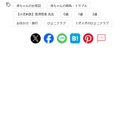
赤ちゃんのお世話
赤ちゃんの病気・トラブル
【小児科医】黒澤照喜 先生
0歳
1歳
2歳
お出かけ・旅行
ひよこクラブ
１才２才のひよこクラブ