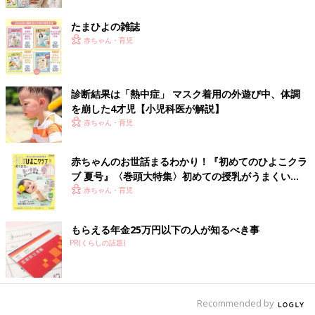
たまひよの雑誌
赤ちゃん・育児
診断結果は「熱中症」 マスク着用の外遊び中、体調
を崩した4才児【小児科医が解説】
赤ちゃん・育児
赤ちゃんのお世話まるわかり！『初めてのひよこクラ
ブ 夏号』〈巻頭大特集〉初めての授乳がうまくい
く！ おっぱい・ミルクの基本と夏のトラブル 解決テ
赤ちゃん・育児
ク
もらえる年金25万円以下の人が知るべき事
PR(くらしの話題)
Recommended by