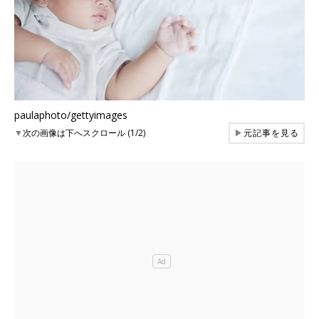
paulaphoto/gettyimages
▼
次の画像は下へスクロール (1/2)
▶
元記事を見る