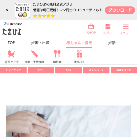
×
内祝い
SHOP
メニュー
TOP
妊娠・出産
赤ちゃん・育児
妊活
育児グッズ
病気・予防接種
離乳食
優待パス
ひよこクラブ
アプリ
SNS
キャンペーン
写真スタジオ