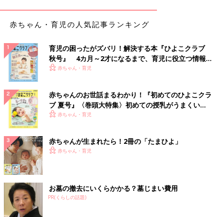
赤ちゃん・育児の人気記事ランキング
育児の困ったがズバリ！解決する本『ひよこクラブ
秋号』 4カ月～2才になるまで、育児に役立つ情報が
いっぱい！
赤ちゃん・育児
赤ちゃんのお世話まるわかり！『初めてのひよこクラ
ブ 夏号』〈巻頭大特集〉初めての授乳がうまくい
く！ おっぱい・ミルクの基本と夏のトラブル 解決テ
赤ちゃん・育児
ク
赤ちゃんが生まれたら！2冊の「たまひよ」
赤ちゃん・育児
お墓の撤去にいくらかかる？墓じまい費用
PR(くらしの話題)