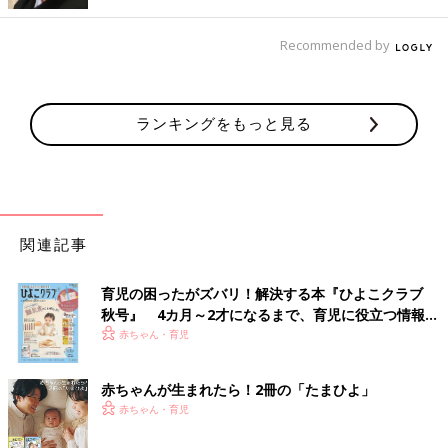
Recommended by
ランキングをもっと見る
関連記事
育児の困ったがズバリ！解決する本『ひよこクラブ
秋号』 4カ月～2才になるまで、育児に役立つ情報が
いっぱい！
赤ちゃん・育児
赤ちゃんが生まれたら！2冊の「たまひよ」
赤ちゃん・育児