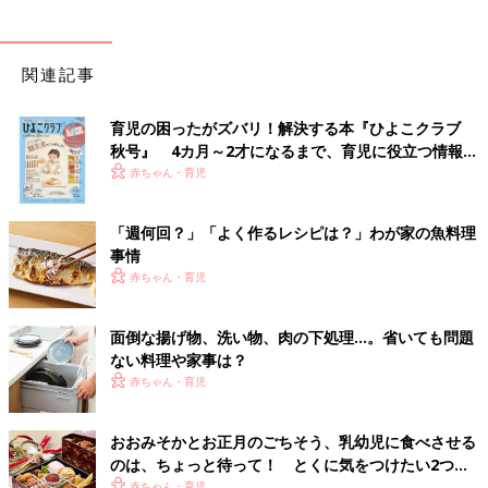
関連記事
育児の困ったがズバリ！解決する本『ひよこクラブ
秋号』 4カ月～2才になるまで、育児に役立つ情報が
いっぱい！
赤ちゃん・育児
「週何回？」「よく作るレシピは？」わが家の魚料理
事情
赤ちゃん・育児
面倒な揚げ物、洗い物、肉の下処理…。省いても問題
ない料理や家事は？
赤ちゃん・育児
おおみそかとお正月のごちそう、乳幼児に食べさせる
のは、ちょっと待って！ とくに気をつけたい2つの
食材【管理栄養士】
赤ちゃん・育児