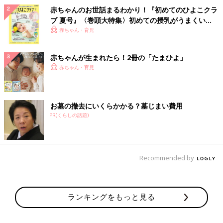
赤ちゃんのお世話まるわかり！『初めてのひよこクラ
ブ 夏号』〈巻頭大特集〉初めての授乳がうまくい
く！ おっぱい・ミルクの基本と夏のトラブル 解決テ
赤ちゃん・育児
ク
赤ちゃんが生まれたら！2冊の「たまひよ」
赤ちゃん・育児
お墓の撤去にいくらかかる？墓じまい費用
PR(くらしの話題)
Recommended by
ランキングをもっと見る