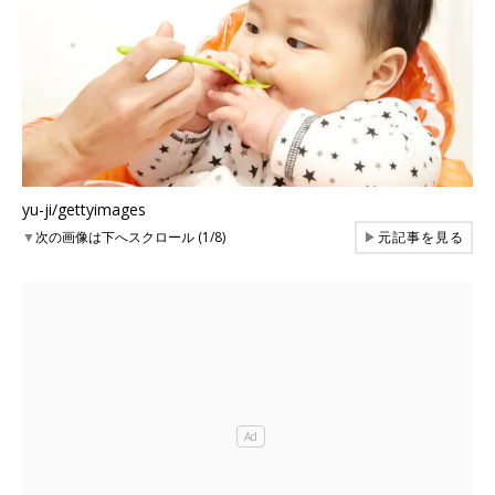
yu-ji/gettyimages
▼
次の画像は下へスクロール (1/8)
▶
元記事を見る