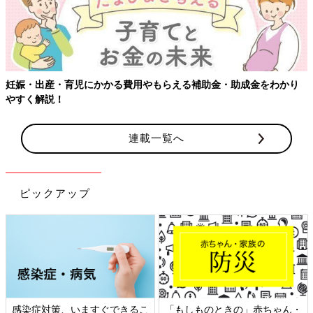
連載一覧へ
ピックアップ
・
日本外来小児科学会リーフレッ
六星占術 細木かおりさんの人生