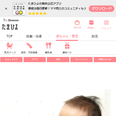
×
内祝い
SHOP
メニュー
TOP
妊娠・出産
赤ちゃん・育児
妊活
育児グッズ
病気・予防接種
離乳食
優待パス
ひよこクラブ
アプリ
SNS
キャンペーン
写真スタジオ