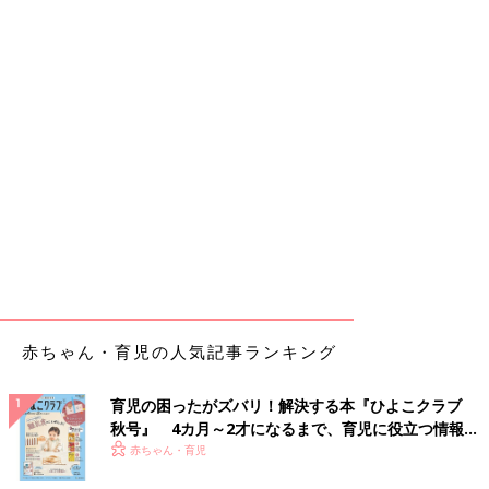
赤ちゃん・育児の人気記事ランキング
育児の困ったがズバリ！解決する本『ひよこクラブ
秋号』 4カ月～2才になるまで、育児に役立つ情報が
いっぱい！
赤ちゃん・育児