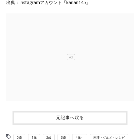
出典：Instagramアカウント「karian145」
元記事へ戻る
0歳
1歳
2歳
3歳
4歳～
料理・グルメ・レシピ