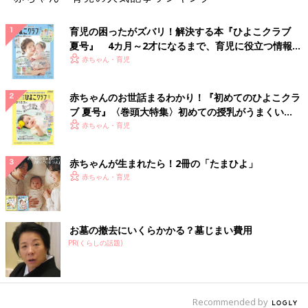
育児の困ったがズバリ！解決する本『ひよこクラブ
夏号』 4カ月～2才になるまで、育児に役立つ情報が
いっぱい！
赤ちゃん・育児
赤ちゃんのお世話まるわかり！『初めてのひよこクラ
ブ 夏号』〈巻頭大特集〉初めての授乳がうまくい
く！ おっぱい・ミルクの基本と夏のトラブル 解決テ
赤ちゃん・育児
ク
赤ちゃんが生まれたら！2冊の「たまひよ」
赤ちゃん・育児
お墓の撤去にいくらかかる？墓じまい費用
PR(くらしの話題)
Recommended by