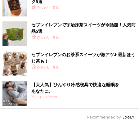
ク5選
赤ちゃん・育児
セブンイレブンで宇治抹茶スイーツが今話題！人気商
品5選
赤ちゃん・育児
セブンイレブンのお茶系スイーツが激アツ♪ 最新ほう
じ茶も！
赤ちゃん・育児
【大人気】ひんやり冷感寝具で快適な睡眠を
あなたに。
PR(アイリスプラザ)
Recommended by