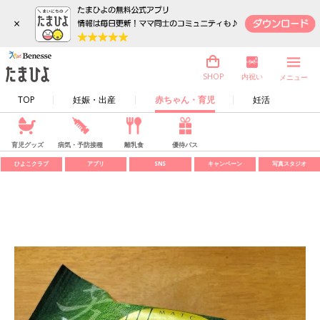
×
内祝い
SHOP
メニュー
TOP
妊娠・出産
赤ちゃん・育児
妊活
育児グッズ
病気・予防接種
離乳食
優待パス
ひよこクラブ
アプリ
SNS
キャンペーン
写真スタジオ