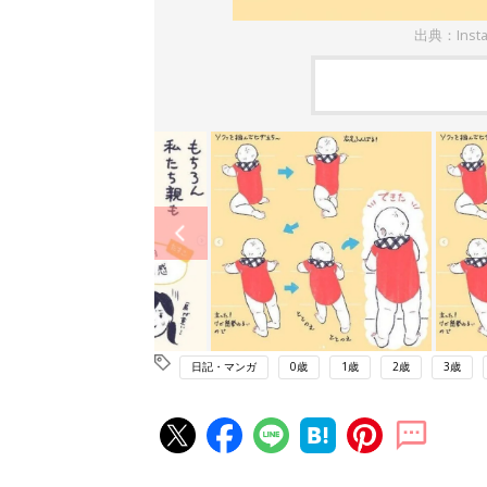
出典：Inst
日記・マンガ
0歳
1歳
2歳
3歳