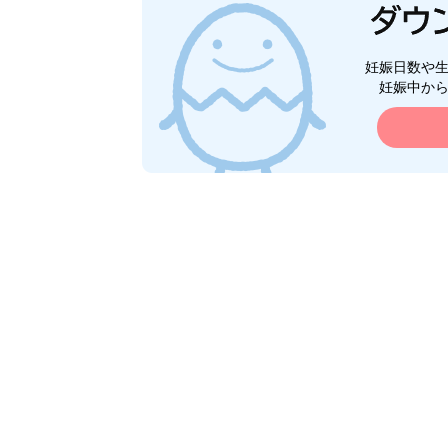
妊娠日数や
妊娠中か