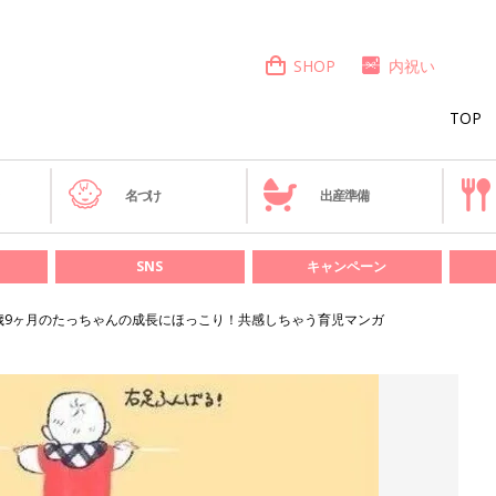
SHOP
内祝い
TOP
き
名づけ
出産準備
SNS
キャンペーン
歳9ヶ月のたっちゃんの成長にほっこり！共感しちゃう育児マンガ