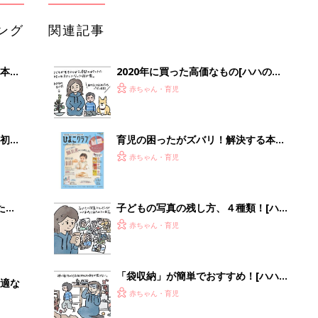
ング
関連記事
本
2020年に買った高価なもの[ハハのさ
2才
けび #81]
赤ちゃん・育児
いっ
初め
育児の困ったがズバリ！解決する本
大特
『ひよこクラブ 秋号』 4カ月～2才
赤ちゃん・育児
 お
になるまで、育児に役立つ情報がいっ
ブル
ぱい！
たま
子どもの写真の残し方、４種類！[ハ
ハのさけび #83]
赤ちゃん・育児
「袋収納」が簡単でおすすめ！[ハハ
適な
のさけび #82]
赤ちゃん・育児