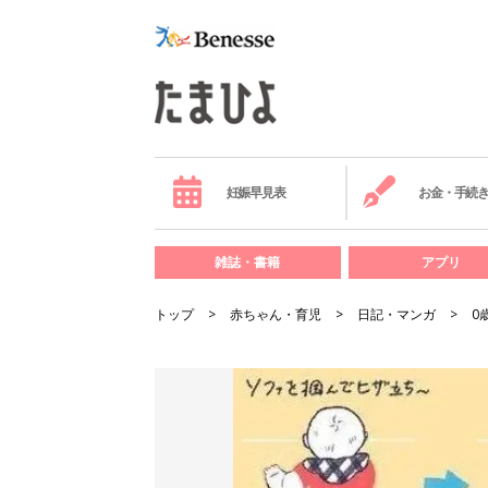
妊娠早見表
お金・手続
雑誌・書籍
アプリ
トップ
赤ちゃん・育児
日記・マンガ
0