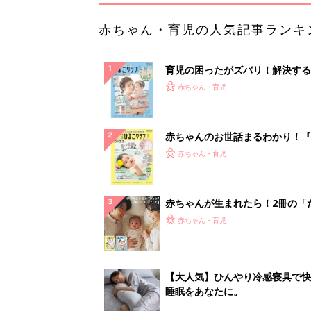
赤ちゃん・育児の人気記事ランキ
育児の困ったがズバリ！解決する
『ひよこクラブ 夏号』 4カ月～
赤ちゃん・育児
になるまで、育児に役立つ情報が
ぱい！
赤ちゃんのお世話まるわかり！『
てのひよこクラブ 夏号』〈巻頭
赤ちゃん・育児
集〉初めての授乳がうまくいく！
っぱい・ミルクの基本と夏のトラ
解決テク
赤ちゃんが生まれたら！2冊の「
ひよ」
赤ちゃん・育児
【大人気】ひんやり冷感寝具で快
睡眠をあなたに。