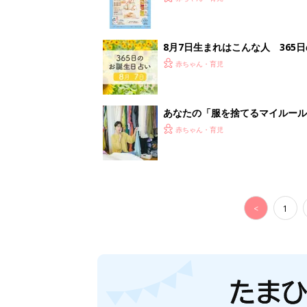
8月7日生まれはこんな人 365
赤ちゃん・育児
あなたの「服を捨てるマイルー
スタイリストが喝！
赤ちゃん・育児
<
1