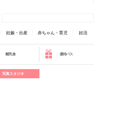
妊娠・出産
赤ちゃん・育児
妊活
離乳食
優待パス
写真スタジオ