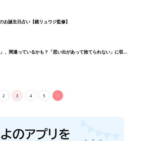
日のお誕生日占い【鏡リュウジ監修】
ル」、間違っているかも？「思い出があって捨てられない」に収納
2
3
4
5
>