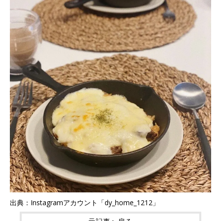
出典：Instagramアカウント「dy_home_1212」