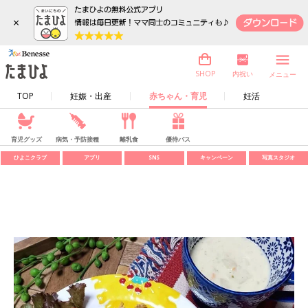
×
内祝い
SHOP
メニュー
TOP
妊娠・出産
赤ちゃん・育児
妊活
育児グッズ
病気・予防接種
離乳食
優待パス
ひよこクラブ
アプリ
SNS
キャンペーン
写真スタジオ