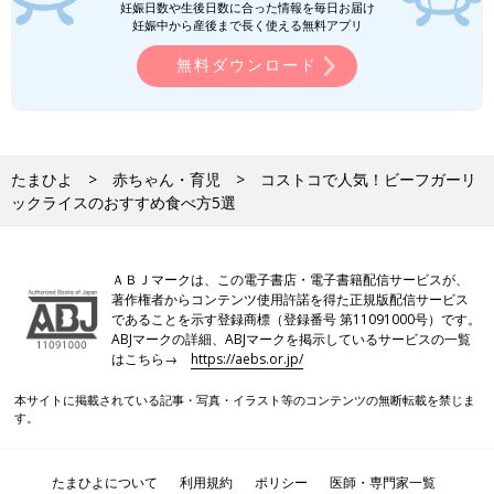
妊娠日数や生後日数に合った情報を毎日お届け
妊娠中から産後まで長く使える無料アプリ
無料ダウンロード
たまひよ
赤ちゃん・育児
コストコで人気！ビーフガーリ
ックライスのおすすめ食べ方5選
ＡＢＪマークは、この電子書店・電子書籍配信サービスが、
著作権者からコンテンツ使用許諾を得た正規版配信サービス
であることを示す登録商標（登録番号 第11091000号）です。
ABJマークの詳細、ABJマークを掲示しているサービスの一覧
はこちら→
https://aebs.or.jp/
本サイトに掲載されている記事・写真・イラスト等のコンテンツの無断転載を禁じま
す。
たまひよについて
利用規約
ポリシー
医師・専門家一覧