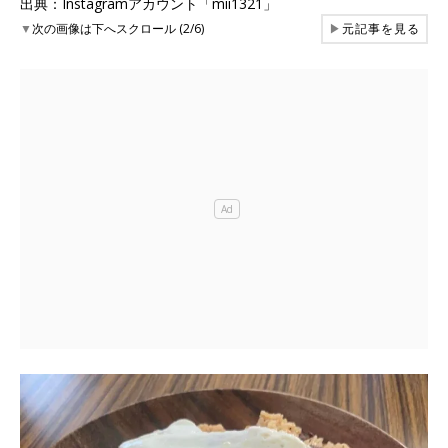
出典：Instagramアカウント「mii1321」
▼
次の画像は下へスクロール (2/6)
▶
元記事を見る