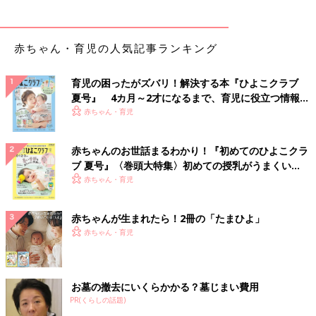
赤ちゃん・育児の人気記事ランキング
育児の困ったがズバリ！解決する本『ひよこクラブ
夏号』 4カ月～2才になるまで、育児に役立つ情報が
いっぱい！
赤ちゃん・育児
赤ちゃんのお世話まるわかり！『初めてのひよこクラ
ブ 夏号』〈巻頭大特集〉初めての授乳がうまくい
く！ おっぱい・ミルクの基本と夏のトラブル 解決テ
赤ちゃん・育児
ク
赤ちゃんが生まれたら！2冊の「たまひよ」
赤ちゃん・育児
お墓の撤去にいくらかかる？墓じまい費用
PR(くらしの話題)