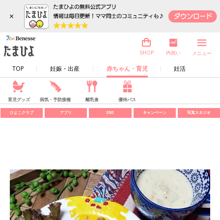
×
内祝い
SHOP
メニュー
TOP
妊娠・出産
赤ちゃん・育児
妊活
育児グッズ
病気・予防接種
離乳食
優待パス
ひよこクラブ
アプリ
SNS
キャンペーン
写真スタジオ