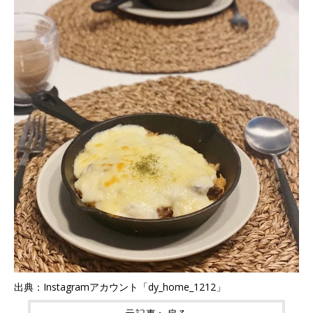
出典：Instagramアカウント「dy_home_1212」