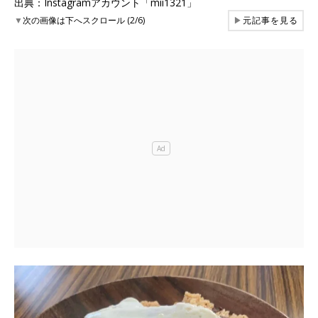
出典：Instagramアカウント「mii1321」
▼
次の画像は下へスクロール (2/6)
▶
元記事を見る