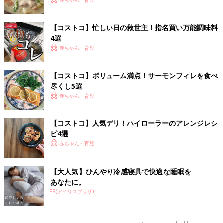
【コストコ】忙しい日の救世主！指名買い万能調味料
4選
赤ちゃん・育児
【コストコ】ボリューム満点！サーモンフィレを食べ
尽くし5選
赤ちゃん・育児
【コストコ】人気デリ！ハイローラーのアレンジレシ
ピ4選
赤ちゃん・育児
【大人気】ひんやり冷感寝具で快適な睡眠を
あなたに。
PR(アイリスプラザ)