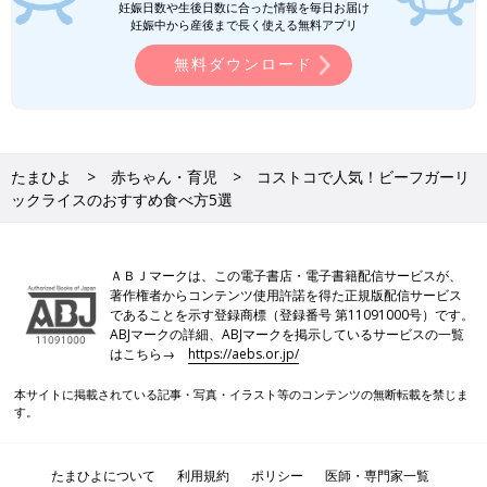
妊娠日数や生後日数に合った情報を毎日お届け
妊娠中から産後まで長く使える無料アプリ
無料ダウンロード
たまひよ
赤ちゃん・育児
コストコで人気！ビーフガーリ
ックライスのおすすめ食べ方5選
ＡＢＪマークは、この電子書店・電子書籍配信サービスが、
著作権者からコンテンツ使用許諾を得た正規版配信サービス
であることを示す登録商標（登録番号 第11091000号）です。
ABJマークの詳細、ABJマークを掲示しているサービスの一覧
はこちら→
https://aebs.or.jp/
本サイトに掲載されている記事・写真・イラスト等のコンテンツの無断転載を禁じま
す。
たまひよについて
利用規約
ポリシー
医師・専門家一覧