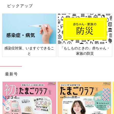
ピックアップ
・
日本外来小児科学会リーフレッ
六星占術 細木かおりさんの人
ト検討会
相談
最新号