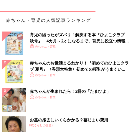
赤ちゃん・育児の人気記事ランキング
育児の困ったがズバリ！解決する本『ひよこクラブ
秋号』 4カ月～2才になるまで、育児に役立つ情報が
いっぱい！
赤ちゃん・育児
赤ちゃんのお世話まるわかり！『初めてのひよこクラ
ブ 夏号』〈巻頭大特集〉初めての授乳がうまくい
く！ おっぱい・ミルクの基本と夏のトラブル 解決テ
赤ちゃん・育児
ク
赤ちゃんが生まれたら！2冊の「たまひよ」
赤ちゃん・育児
お墓の撤去にいくらかかる？墓じまい費用
PR(くらしの話題)