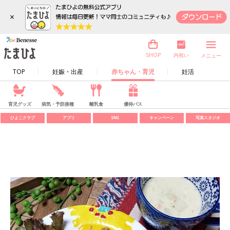
×
内祝い
SHOP
メニュー
TOP
妊娠・出産
赤ちゃん・育児
妊活
育児グッズ
病気・予防接種
離乳食
優待パス
ひよこクラブ
アプリ
SNS
キャンペーン
写真スタジオ