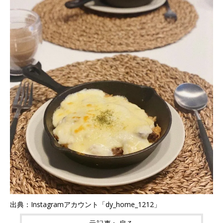
出典：Instagramアカウント「dy_home_1212」