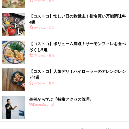
【コストコ】忙しい日の救世主！指名買い万能調味料
4選
赤ちゃん・育児
【コストコ】ボリューム満点！サーモンフィレを食べ
尽くし5選
赤ちゃん・育児
【コストコ】人気デリ！ハイローラーのアレンジレシ
ピ4選
赤ちゃん・育児
事例から学ぶ『特権アクセス管理』
PR(KeeperSecurity)