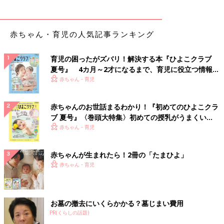
赤ちゃん・育児の人気記事ランキング
育児の困ったがズバリ！解決する本『ひよこクラブ
夏号』 4カ月～2才になるまで、育児に役立つ情報が
いっぱい！
赤ちゃん・育児
赤ちゃんのお世話まるわかり！『初めてのひよこクラ
ブ 夏号』〈巻頭大特集〉初めての授乳がうまくい
く！ おっぱい・ミルクの基本と夏のトラブル 解決テ
赤ちゃん・育児
ク
赤ちゃんが生まれたら！2冊の「たまひよ」
赤ちゃん・育児
お墓の撤去にいくらかかる？墓じまい費用
PR(くらしの話題)