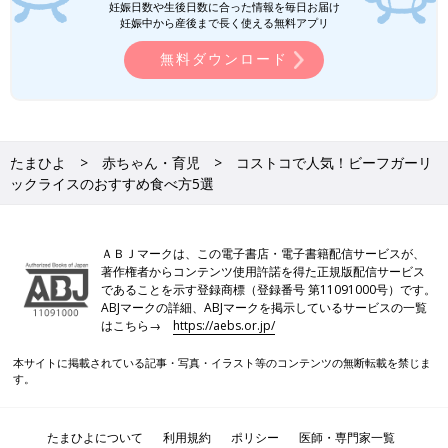
妊娠日数や生後日数に合った情報を毎日お届け
妊娠中から産後まで長く使える無料アプリ
無料ダウンロード
たまひよ
赤ちゃん・育児
コストコで人気！ビーフガーリ
ックライスのおすすめ食べ方5選
ＡＢＪマークは、この電子書店・電子書籍配信サービスが、
著作権者からコンテンツ使用許諾を得た正規版配信サービス
であることを示す登録商標（登録番号 第11091000号）です。
ABJマークの詳細、ABJマークを掲示しているサービスの一覧
はこちら→
https://aebs.or.jp/
本サイトに掲載されている記事・写真・イラスト等のコンテンツの無断転載を禁じま
す。
たまひよについて
利用規約
ポリシー
医師・専門家一覧