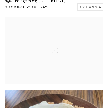
出典：Instagramアカウント「mii1321」
▼
次の画像は下へスクロール (2/6)
▶
元記事を見る