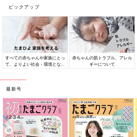
ピックアップ
ル、アレル
妊娠・育児期は「時短テク、家
新米ママ・パパ向け「
て
事」＆「小掃除」
座」
最新号