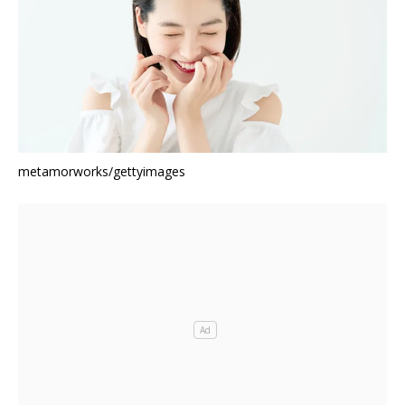
metamorworks/gettyimages