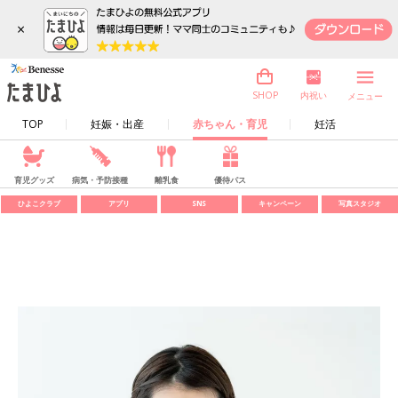
×
内祝い
SHOP
メニュー
TOP
妊娠・出産
赤ちゃん・育児
妊活
育児グッズ
病気・予防接種
離乳食
優待パス
ひよこクラブ
アプリ
SNS
キャンペーン
写真スタジオ