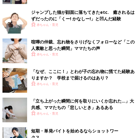
ジャンプした猫が顔面に落ちてきたetc. 癒されるは
ずだったのに「くー! かなしー!」と凹んだ経験
赤ちゃん・育児
喧嘩の仲裁、忘れ物をさりげなくフォローなど「この
人素敵と思った瞬間」ママたちの声
赤ちゃん・育児
「なぜ、ここに！」とわが子の忘れ物に慌てた経験あ
りますか？ 学校まで届けるのはあり？
赤ちゃん・育児
「立ち上がった瞬間に何を取りにいくか忘れた…」大
共感、ママたちの「悲しいとき」あるある
赤ちゃん・育児
短期・単発バイトを始めるならショットワー
クス