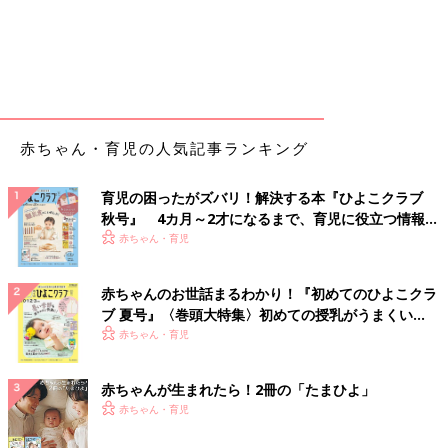
赤ちゃん・育児の人気記事ランキング
育児の困ったがズバリ！解決する本『ひよこクラブ
秋号』 4カ月～2才になるまで、育児に役立つ情報が
いっぱい！
赤ちゃん・育児
赤ちゃんのお世話まるわかり！『初めてのひよこクラ
ブ 夏号』〈巻頭大特集〉初めての授乳がうまくい
く！ おっぱい・ミルクの基本と夏のトラブル 解決テ
赤ちゃん・育児
ク
赤ちゃんが生まれたら！2冊の「たまひよ」
赤ちゃん・育児