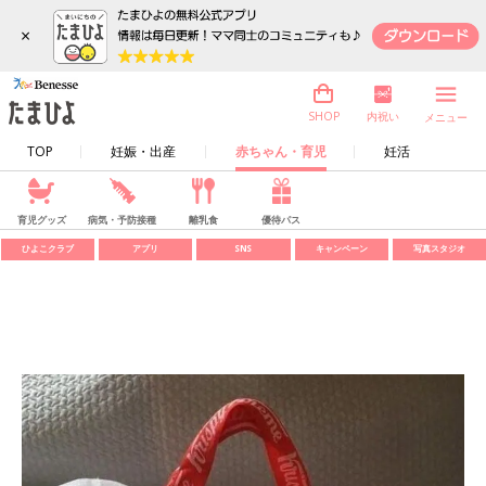
×
内祝い
SHOP
メニュー
TOP
妊娠・出産
赤ちゃん・育児
妊活
育児グッズ
病気・予防接種
離乳食
優待パス
ひよこクラブ
アプリ
SNS
キャンペーン
写真スタジオ