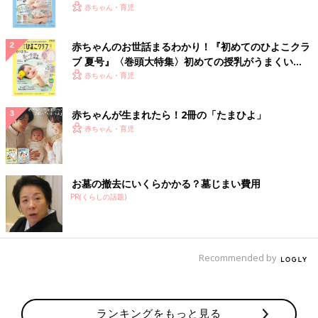
いっぱい！
赤ちゃん・育児
赤ちゃんのお世話まるわかり！『初めてのひよこクラ
ブ 夏号』〈巻頭大特集〉初めての授乳がうまくい
く！ おっぱい・ミルクの基本と夏のトラブル 解決テ
赤ちゃん・育児
ク
赤ちゃんが生まれたら！2冊の「たまひよ」
赤ちゃん・育児
お墓の撤去にいくらかかる？墓じまい費用
PR(くらしの話題)
Recommended by
ランキングをもっと見る