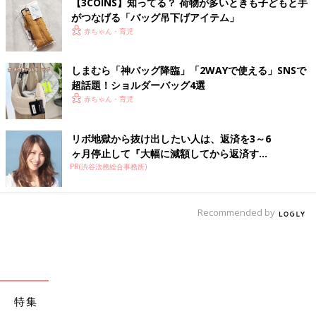
【3COINS】知ってる？ 荷物が多いときも子どもと手
がつなげる「バッグ吊下げアイテム」
赤ちゃん・育児
しまむら「神バッグ降臨」「2WAYで使える」SNSで
超話題！ショルダーバッグ4選
赤ちゃん・育児
リボ地獄から抜け出したい人は、返済を3～6
ヶ月停止して『大幅に減額してから返済す...
PR(渋谷法務総合事務所)
Recommended by
特集