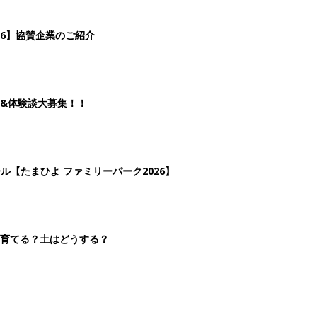
を育てる？土はどうする？
3
4
5
>
生後日数に合った情報を毎日お届け
ら産後まで長く使える無料アプリ
ダウンロード