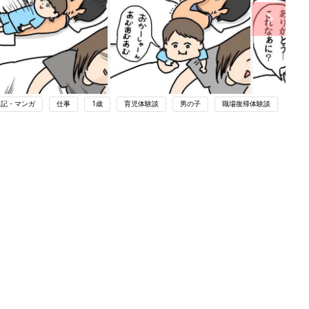
日記・マンガ
仕事
1歳
育児体験談
男の子
職場復帰体験談
ング
関連記事
本
待ってる間はヒマしてる【にくざんま
2才
いの赤ちゃん行動観察記#14】
赤ちゃん・育児
いっ