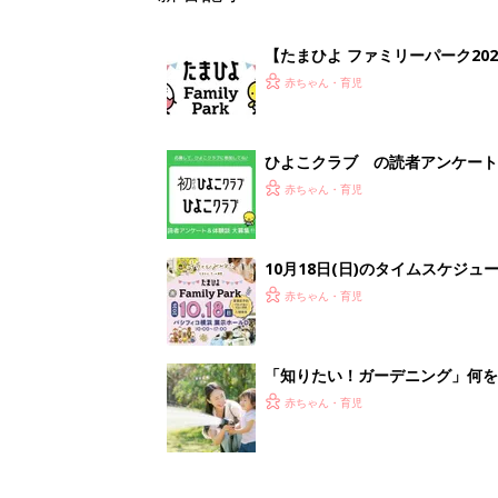
「知りたい！ガーデニング」何
赤ちゃん・育児
1
2
妊娠日数や
妊娠中か