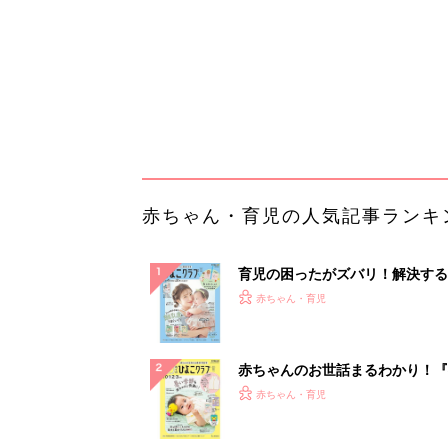
ぱい！
赤ちゃんのお世話まるわかり！『
てのひよこクラブ 夏号』〈巻頭
赤ちゃん・育児
集〉初めての授乳がうまくいく！
っぱい・ミルクの基本と夏のトラ
解決テク
赤ちゃんが生まれたら！2冊の「
ひよ」
赤ちゃん・育児
【毎日変わる】Amazonタイム
が見逃せない！
PR（Amazon）
ランキングをもっと見る