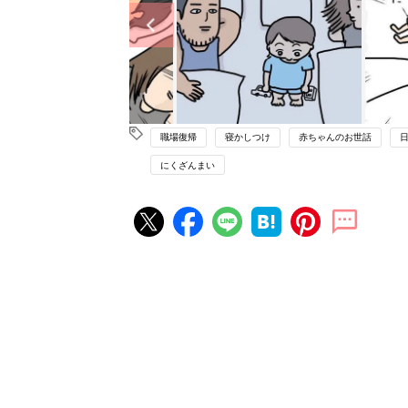
職場復帰
寝かしつけ
赤ちゃんのお世話
にくざんまい
赤ちゃん・育児の人気記事ランキ
育児の困ったがズバリ！解決する
『ひよこクラブ 夏号』 4カ月～
赤ちゃん・育児
になるまで、育児に役立つ情報が