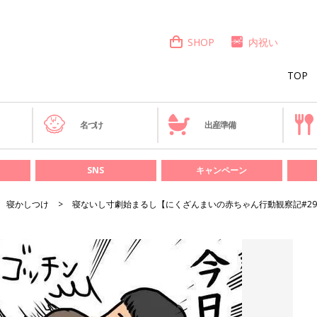
SHOP
内祝い
TOP
き
名づけ
出産準備
SNS
キャンペーン
寝かしつけ
寝ないし寸劇始まるし【にくざんまいの赤ちゃん行動観察記#2