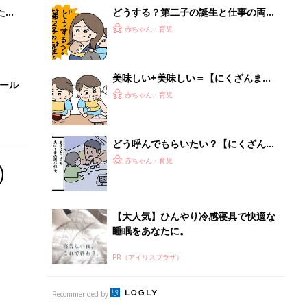
睡眠をあなたに。
PR（アイリスプラザ）
Recommended by
離乳食はいつから？進め方は？「たまひよ きほんの離
乳食」
授乳の悩みや初めての離乳食作りに役立つ
子育てとお金
につ
妊娠・出産・育児にかかる費用やもらえる補助
金・助成金を解説