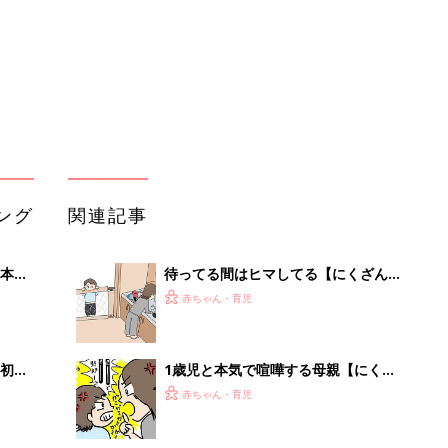
初め
1歳児と本気で喧嘩する母親【にくざ
大特
んまいの赤ちゃん行動観察記#19】
赤ちゃん・育児
 お
ブル
たま
どうする？第二子の誕生と仕事の両立
① 〜2人目が欲しい〜【にくざんまい
赤ちゃん・育児
の赤ちゃん行動観察記#34】
美味しい+美味しい＝【にくざんまい
セール
の赤ちゃん行動観察記#30】
赤ちゃん・育児
どう呼んでもらいたい？【にくざんま
いの赤ちゃん行動観察記#21】
赤ちゃん・育児
【大人気】ひんやり冷感寝具で快適な