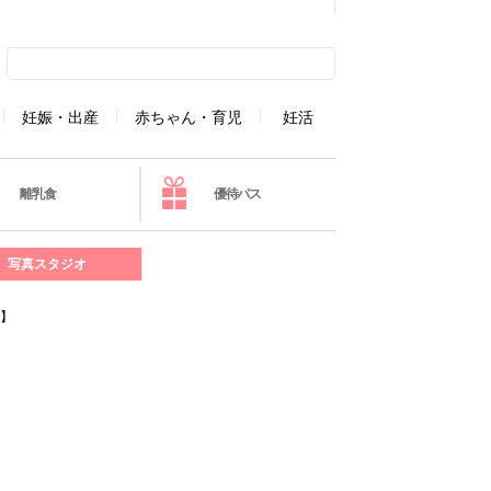
妊娠・出産
赤ちゃん・育児
妊活
離乳食
優待パス
写真スタジオ
9】