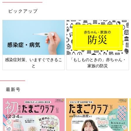
ピックアップ
もしものときの」赤ちゃん・
日本外来小児科学会リーフレッ
六星
家族の防災
ト検討会
最新号