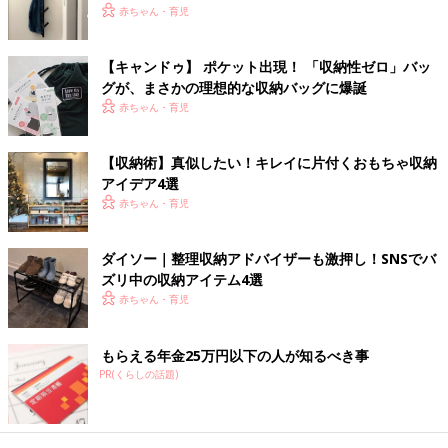
赤ちゃん・育児
【キャンドゥ】 ポケット出現！ 「収納性ゼロ」バッ
グが、まさかの理想的な収納バッグに爆誕
赤ちゃん・育児
【収納術】真似したい！キレイに片付くおもちゃ収納
アイデア4選
赤ちゃん・育児
ダイソー｜整理収納アドバイザーも激押し！SNSでバ
ズリ中の収納アイテム4選
赤ちゃん・育児
もらえる年金25万円以下の人が知るべき事
PR(くらしの話題)