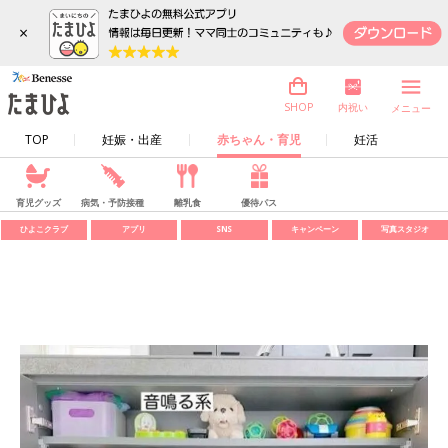
×
内祝い
SHOP
メニュー
TOP
妊娠・出産
赤ちゃん・育児
妊活
育児グッズ
病気・予防接種
離乳食
優待パス
ひよこクラブ
アプリ
SNS
キャンペーン
写真スタジオ