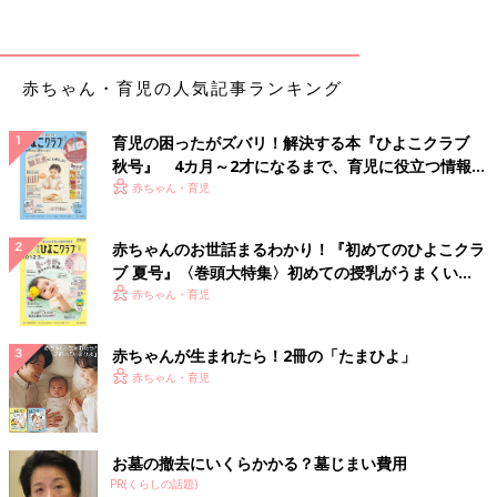
赤ちゃん・育児の人気記事ランキング
育児の困ったがズバリ！解決する本『ひよこクラブ
秋号』 4カ月～2才になるまで、育児に役立つ情報が
いっぱい！
赤ちゃん・育児
赤ちゃんのお世話まるわかり！『初めてのひよこクラ
ブ 夏号』〈巻頭大特集〉初めての授乳がうまくい
く！ おっぱい・ミルクの基本と夏のトラブル 解決テ
赤ちゃん・育児
ク
赤ちゃんが生まれたら！2冊の「たまひよ」
赤ちゃん・育児
お墓の撤去にいくらかかる？墓じまい費用
PR(くらしの話題)