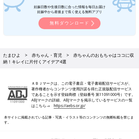
妊娠日数や生後日数に合った情報を毎日お届け
妊娠中から産後まで長く使える無料アプリ
無料ダウンロード
たまひよ
赤ちゃん・育児
赤ちゃんのおもちゃはココに収
納！キレイに片付くアイデア4選
ＡＢＪマークは、この電子書店・電子書籍配信サービスが、
著作権者からコンテンツ使用許諾を得た正規版配信サービス
であることを示す登録商標（登録番号 第11091000号）です。
ABJマークの詳細、ABJマークを掲示しているサービスの一覧
はこちら→
https://aebs.or.jp/
本サイトに掲載されている記事・写真・イラスト等のコンテンツの無断転載を禁じま
す。