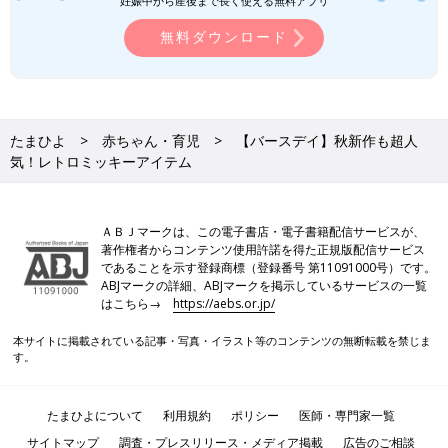
妊娠中から産後まで長く使える無料アプリ
無料ダウンロード
たまひよ
赤ちゃん・育児
【バースデイ】秋新作も超人
気！レトロミッキーアイテム
ＡＢＪマークは、この電子書店・電子書籍配信サービスが、
著作権者からコンテンツ使用許諾を得た正規版配信サービス
であることを示す登録商標（登録番号 第11091000号）です。
ABJマークの詳細、ABJマークを掲示しているサービスの一覧
はこちら→
https://aebs.or.jp/
本サイトに掲載されている記事・写真・イラスト等のコンテンツの無断転載を禁じま
す。
たまひよについて
利用規約
ポリシー
医師・専門家一覧
サイトマップ
調査・プレスリリース・メディア掲載
広告のご相談