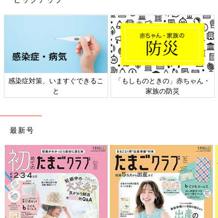
策、いますぐできるこ
「もしものときの」赤ちゃん・
日本外来小
と
家族の防災
最新号