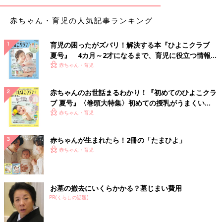
赤ちゃん・育児の人気記事ランキング
育児の困ったがズバリ！解決する本『ひよこクラブ
夏号』 4カ月～2才になるまで、育児に役立つ情報が
いっぱい！
赤ちゃん・育児
赤ちゃんのお世話まるわかり！『初めてのひよこクラ
ブ 夏号』〈巻頭大特集〉初めての授乳がうまくい
く！ おっぱい・ミルクの基本と夏のトラブル 解決テ
赤ちゃん・育児
ク
赤ちゃんが生まれたら！2冊の「たまひよ」
赤ちゃん・育児
お墓の撤去にいくらかかる？墓じまい費用
PR(くらしの話題)