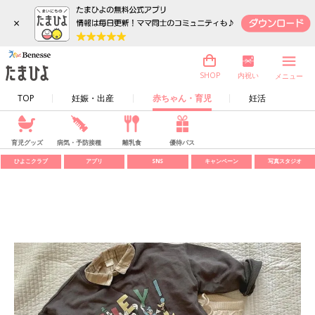
×
内祝い
SHOP
メニュー
TOP
妊娠・出産
赤ちゃん・育児
妊活
育児グッズ
病気・予防接種
離乳食
優待パス
ひよこクラブ
アプリ
SNS
キャンペーン
写真スタジオ