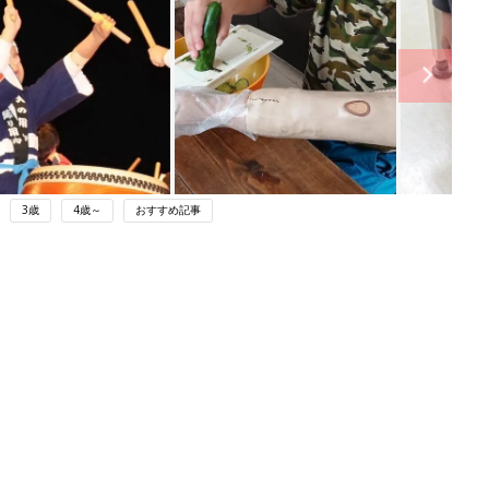
3歳
4歳～
おすすめ記事
ング
関連記事
本
年間400人が手足が不完全な状態で生
2才
まれる…。ロボットハンドで広がる子
赤ちゃん・育児
いっ
どもの未来【専門家】