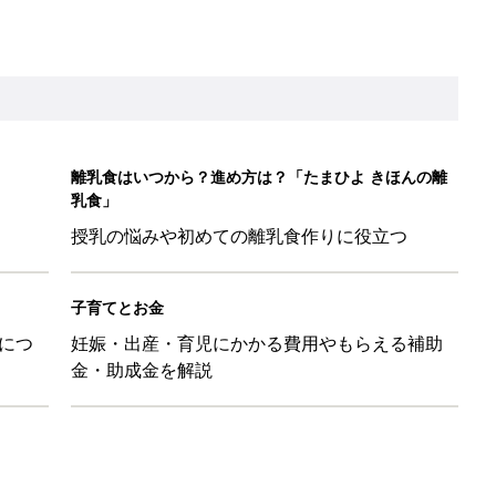
金・助成金を解説
「110円でこのクオリティ」超優秀！トラベルグッズ4選
！？親が悩まされる「魔の3週目」って何？「魔の3カ月」もある
平和だな～」と感じた瞬間