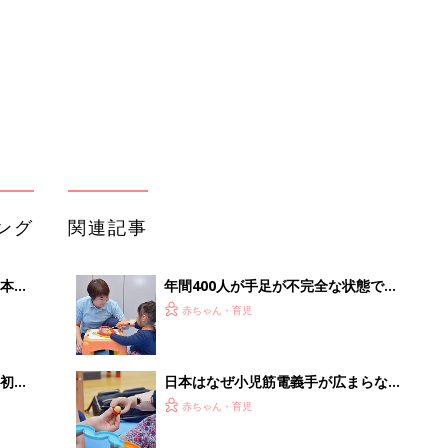
初め
日本はなぜ小児筋電義手が広まらない
大特
の？両手で子どもたちが得られるもの
赤ちゃん・育児
 お
がある【専門家】
ブル
たま
右前腕欠損で生まれた長女｡｢腕を隠す
ことは絶対しない｣と決めてから､筋電
赤ちゃん・育児
義手と出会って【体験談】
「右手が欠損している」と聞いて､ど
』
ういうことか意味がわからず混乱し
赤ちゃん・育児
た｡生後４カ月で手術､７カ月から義手
の練習を始めて･･･【体験談】
「どうして手がないの？」と聞かれ、
上手く答えられなかったことも。義手
赤ちゃん・育児
を使い始めて少しずつ前をむけるよう
になった父母の想い【医師監修】
事例から学ぶ『特権アクセス管理』