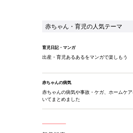
いてまとめました
新着記事
セリア「かわいくて機能性も◎」
赤ちゃん・育児
生後3週目の赤ちゃんはよく泣く
って本当？【専門家】
赤ちゃん・育児
反抗期の息子が...ママたちが「
赤ちゃん・育児