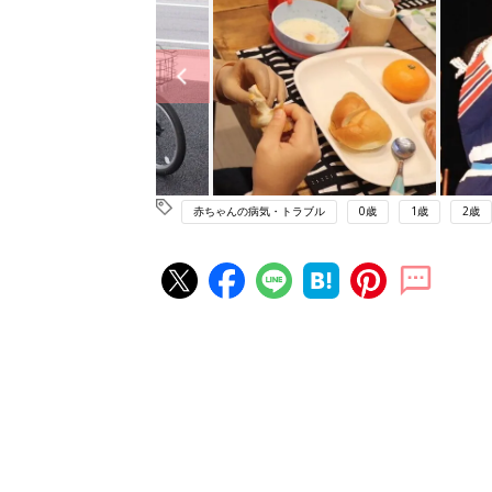
赤ちゃんの病気・トラブル
0歳
1歳
2歳
赤ちゃん・育児の人気記事ランキ
育児の困ったがズバリ！解決する
『ひよこクラブ 夏号』 4カ月～
赤ちゃん・育児
になるまで、育児に役立つ情報が