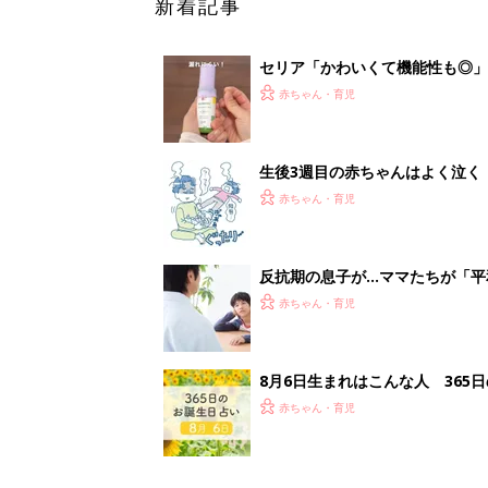
8月6日生まれはこんな人 365
赤ちゃん・育児
1
2
妊娠日数や
妊娠中か