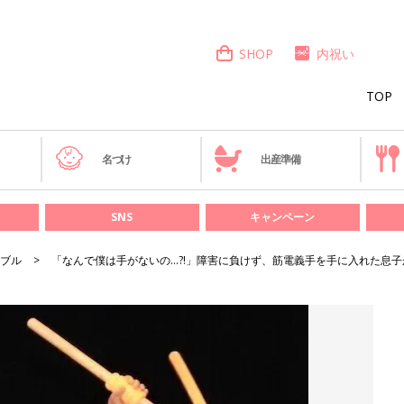
SHOP
内祝い
TOP
き
名づけ
出産準備
SNS
キャンペーン
ブル
「なんで僕は手がないの…?!」障害に負けず、筋電義手を手に入れた息