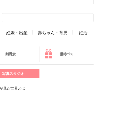
妊娠・出産
赤ちゃん・育児
妊活
離乳食
優待パス
写真スタジオ
子が見た世界とは