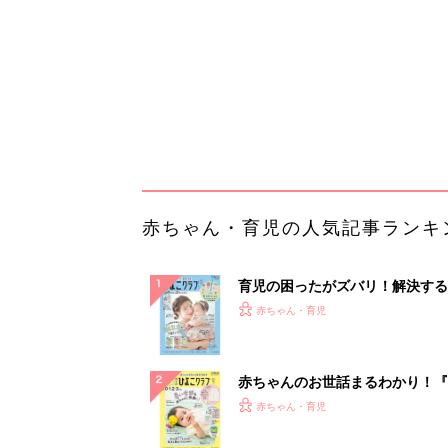
ぱい！
赤ちゃんのお世話まるわかり！『
てのひよこクラブ 夏号』〈巻頭
赤ちゃん・育児
集〉初めての授乳がうまくいく！
っぱい・ミルクの基本と夏のトラ
解決テク
赤ちゃんが生まれたら！2冊の「
ひよ」
赤ちゃん・育児
事例から学ぶ『特権アクセス管理
PR（KeeperSecurity）
ランキングをもっと見る