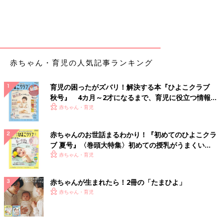
赤ちゃん・育児の人気記事ランキング
育児の困ったがズバリ！解決する本『ひよこクラブ
秋号』 4カ月～2才になるまで、育児に役立つ情報が
いっぱい！
赤ちゃん・育児
赤ちゃんのお世話まるわかり！『初めてのひよこクラ
ブ 夏号』〈巻頭大特集〉初めての授乳がうまくい
く！ おっぱい・ミルクの基本と夏のトラブル 解決テ
赤ちゃん・育児
ク
赤ちゃんが生まれたら！2冊の「たまひよ」
赤ちゃん・育児