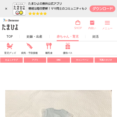
×
内祝い
SHOP
メニュー
TOP
妊娠・出産
赤ちゃん・育児
妊活
育児グッズ
病気・予防接種
離乳食
優待パス
ひよこクラブ
アプリ
SNS
キャンペーン
写真スタジオ