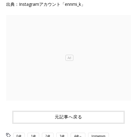
出典：Instagramアカウント「ennmi_k」
元記事へ戻る
0歳
1歳
2歳
3歳
4歳～
Instagram