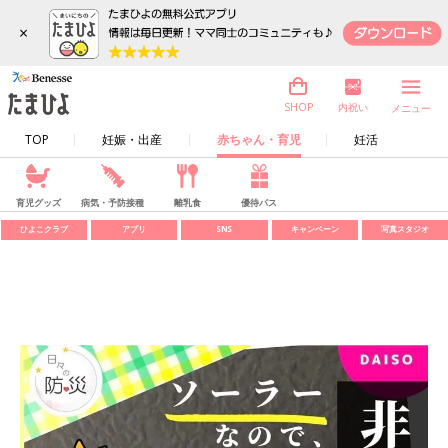
×
内祝い
SHOP
メニュー
TOP
妊娠・出産
赤ちゃん・育児
妊活
育児グッズ
病気・予防接種
離乳食
優待パス
ひよこクラブ
アプリ
SNS
キャンペーン
写真スタジオ