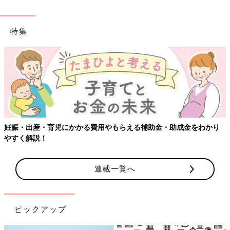
特集
・育児にかかる費用やもらえる補助金・助成金をわかり
【ワクチン
！
連載一覧へ
ピックアップ