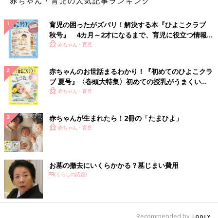
赤ちゃん・育児の人気記事ランキング
育児の困ったがズバリ！解決する本『ひよこクラブ
秋号』 4カ月～2才になるまで、育児に役立つ情報が
いっぱい！
赤ちゃん・育児
赤ちゃんのお世話まるわかり！『初めてのひよこクラ
ブ 夏号』〈巻頭大特集〉初めての授乳がうまくい
く！ おっぱい・ミルクの基本と夏のトラブル 解決テ
赤ちゃん・育児
ク
赤ちゃんが生まれたら！2冊の「たまひよ」
赤ちゃん・育児
お墓の撤去にいくらかかる？墓じまい費用
PR(くらしの話題)
Recommended by