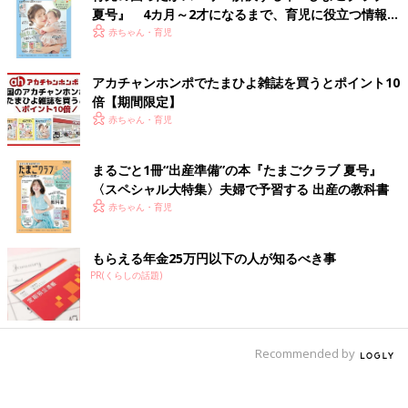
夏号』 4カ月～2才になるまで、育児に役立つ情報が
いっぱい！
赤ちゃん・育児
アカチャンホンポでたまひよ雑誌を買うとポイント10
倍【期間限定】
赤ちゃん・育児
まるごと1冊“出産準備”の本『たまごクラブ 夏号』
〈スペシャル大特集〉夫婦で予習する 出産の教科書
赤ちゃん・育児
もらえる年金25万円以下の人が知るべき事
PR(くらしの話題)
Recommended by