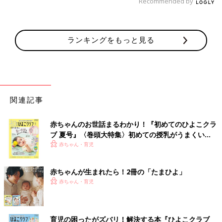
Recommended by
ランキングをもっと見る
関連記事
赤ちゃんのお世話まるわかり！『初めてのひよこクラ
ブ 夏号』〈巻頭大特集〉初めての授乳がうまくい
く！ おっぱい・ミルクの基本と夏のトラブル 解決テ
赤ちゃん・育児
ク
赤ちゃんが生まれたら！2冊の「たまひよ」
赤ちゃん・育児
育児の困ったがズバリ！解決する本『ひよこクラブ