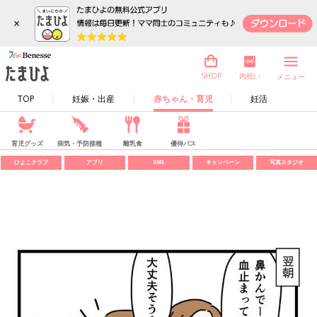
×
内祝い
SHOP
メニュー
TOP
妊娠・出産
赤ちゃん・育児
妊活
育児グッズ
病気・予防接種
離乳食
優待パス
ひよこクラブ
アプリ
SNS
キャンペーン
写真スタジオ