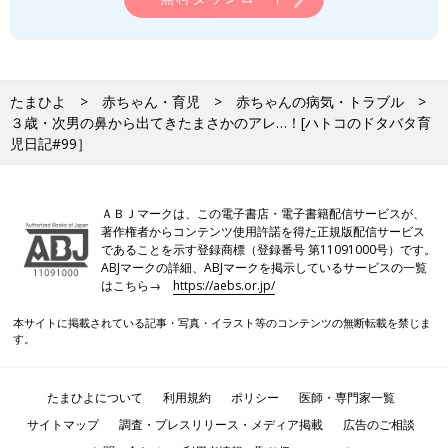
たまひよ
赤ちゃん・育児
赤ちゃんの病気・トラブル
３歳・次男の鼻から出てきたまさかのアレ…！[ハトコのドタバタ育
児日記#99］
ＡＢＪマークは、この電子書店・電子書籍配信サービスが、
著作権者からコンテンツ使用許諾を得た正規版配信サービス
であることを示す登録商標（登録番号 第11091000号）です。
ABJマークの詳細、ABJマークを掲示しているサービスの一覧
はこちら→
https://aebs.or.jp/
本サイトに掲載されている記事・写真・イラスト等のコンテンツの無断転載を禁じま
す。
たまひよについて
利用規約
ポリシー
医師・専門家一覧
サイトマップ
調査・プレスリリース・メディア掲載
広告のご相談