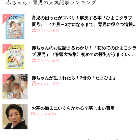
赤ちゃん・育児の人気記事ランキング
育児の困ったがズバリ！解決する本『ひよこクラブ
夏号』 4カ月～2才になるまで、育児に役立つ情報が
いっぱい！
赤ちゃん・育児
赤ちゃんのお世話まるわかり！『初めてのひよこクラ
ブ 夏号』〈巻頭大特集〉初めての授乳がうまくい
く！ おっぱい・ミルクの基本と夏のトラブル 解決テ
赤ちゃん・育児
ク
赤ちゃんが生まれたら！2冊の「たまひよ」
赤ちゃん・育児
お墓の撤去にいくらかかる？墓じまい費用
PR(くらしの話題)