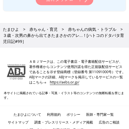
たまひよ
赤ちゃん・育児
赤ちゃんの病気・トラブル
３歳・次男の鼻から出てきたまさかのアレ…！[ハトコのドタバタ育
児日記#99］
ＡＢＪマークは、この電子書店・電子書籍配信サービスが、
著作権者からコンテンツ使用許諾を得た正規版配信サービス
であることを示す登録商標（登録番号 第11091000号）です。
ABJマークの詳細、ABJマークを掲示しているサービスの一覧
はこちら→
https://aebs.or.jp/
本サイトに掲載されている記事・写真・イラスト等のコンテンツの無断転載を禁じま
す。
たまひよについて
利用規約
ポリシー
医師・専門家一覧
サイトマップ
調査・プレスリリース・メディア掲載
広告のご相談