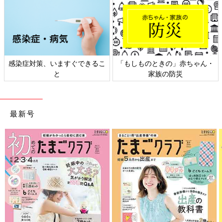
・
日本外来小児科学会リーフレッ
六星占術 細木かおりさんの人生
ト検討会
相談
最新号