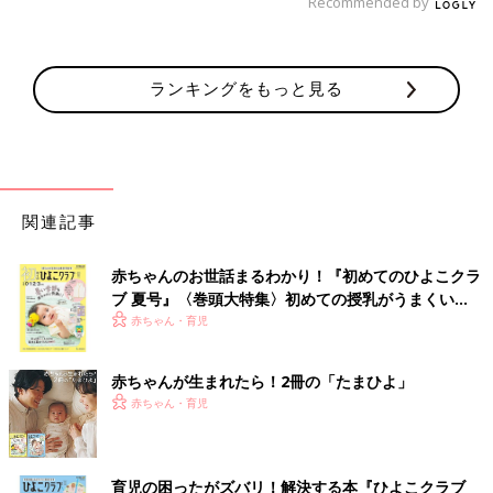
Recommended by
ランキングをもっと見る
関連記事
赤ちゃんのお世話まるわかり！『初めてのひよこクラ
ブ 夏号』〈巻頭大特集〉初めての授乳がうまくい
く！ おっぱい・ミルクの基本と夏のトラブル 解決テ
赤ちゃん・育児
ク
赤ちゃんが生まれたら！2冊の「たまひよ」
赤ちゃん・育児
育児の困ったがズバリ！解決する本『ひよこクラブ