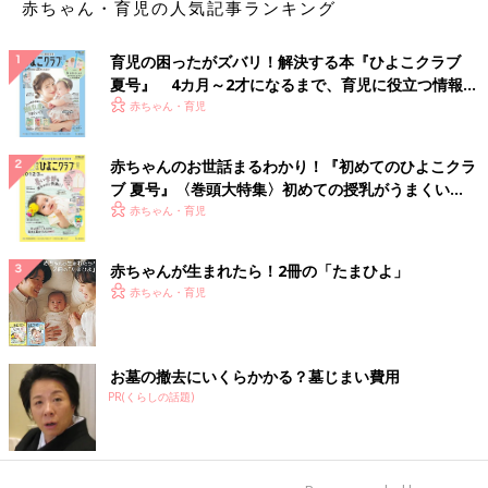
赤ちゃん・育児の人気記事ランキング
育児の困ったがズバリ！解決する本『ひよこクラブ
夏号』 4カ月～2才になるまで、育児に役立つ情報が
いっぱい！
赤ちゃん・育児
赤ちゃんのお世話まるわかり！『初めてのひよこクラ
ブ 夏号』〈巻頭大特集〉初めての授乳がうまくい
く！ おっぱい・ミルクの基本と夏のトラブル 解決テ
赤ちゃん・育児
ク
赤ちゃんが生まれたら！2冊の「たまひよ」
赤ちゃん・育児
お墓の撤去にいくらかかる？墓じまい費用
PR(くらしの話題)