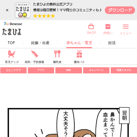
×
内祝い
SHOP
メニュー
TOP
妊娠・出産
赤ちゃん・育児
妊活
育児グッズ
病気・予防接種
離乳食
優待パス
ひよこクラブ
アプリ
SNS
キャンペーン
写真スタジオ