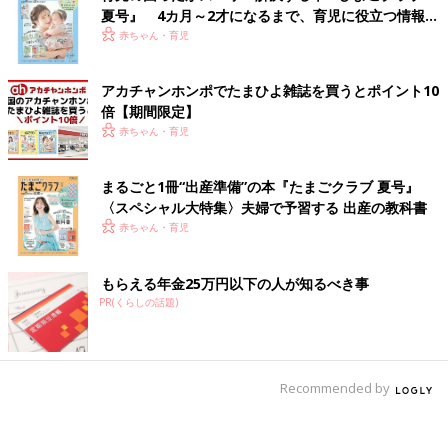
夏号』 4カ月～2才になるまで、育児に役立つ情報が
いっぱい！
赤ちゃん・育児
アカチャンホンポでたまひよ雑誌を買うとポイント10
倍【期間限定】
赤ちゃん・育児
まるごと1冊“出産準備”の本『たまごクラブ 夏号』
〈スペシャル大特集〉夫婦で予習する 出産の教科書
赤ちゃん・育児
もらえる年金25万円以下の人が知るべき事
PR(くらしの話題)
Recommended by