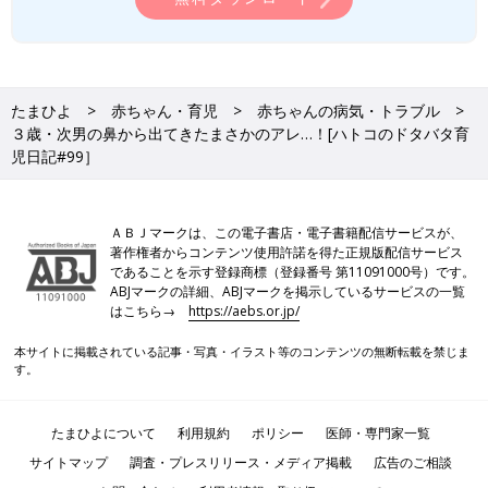
たまひよ
赤ちゃん・育児
赤ちゃんの病気・トラブル
３歳・次男の鼻から出てきたまさかのアレ…！[ハトコのドタバタ育
児日記#99］
ＡＢＪマークは、この電子書店・電子書籍配信サービスが、
著作権者からコンテンツ使用許諾を得た正規版配信サービス
であることを示す登録商標（登録番号 第11091000号）です。
ABJマークの詳細、ABJマークを掲示しているサービスの一覧
はこちら→
https://aebs.or.jp/
本サイトに掲載されている記事・写真・イラスト等のコンテンツの無断転載を禁じま
す。
たまひよについて
利用規約
ポリシー
医師・専門家一覧
サイトマップ
調査・プレスリリース・メディア掲載
広告のご相談