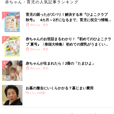
赤ちゃん・育児の人気記事ランキング
育児の困ったがズバリ！解決する本『ひよこクラブ
秋号』 4カ月～2才になるまで、育児に役立つ情報が
いっぱい！
赤ちゃん・育児
赤ちゃんのお世話まるわかり！『初めてのひよこクラ
ブ 夏号』〈巻頭大特集〉初めての授乳がうまくい
く！ おっぱい・ミルクの基本と夏のトラブル 解決テ
赤ちゃん・育児
ク
赤ちゃんが生まれたら！2冊の「たまひよ」
赤ちゃん・育児
お墓の撤去にいくらかかる？墓じまい費用
PR(くらしの話題)