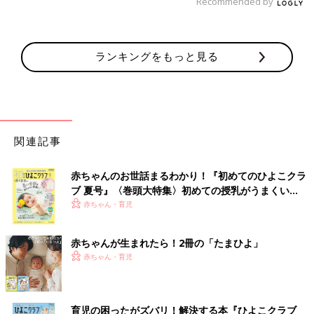
Recommended by
ランキングをもっと見る
関連記事
赤ちゃんのお世話まるわかり！『初めてのひよこクラ
ブ 夏号』〈巻頭大特集〉初めての授乳がうまくい
く！ おっぱい・ミルクの基本と夏のトラブル 解決テ
赤ちゃん・育児
ク
赤ちゃんが生まれたら！2冊の「たまひよ」
赤ちゃん・育児
育児の困ったがズバリ！解決する本『ひよこクラブ