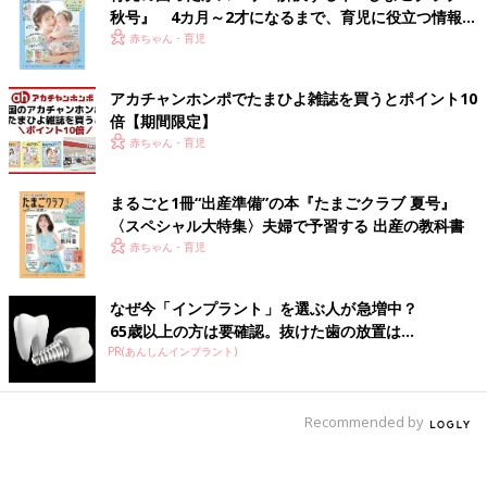
秋号』 4カ月～2才になるまで、育児に役立つ情報が
いっぱい！
赤ちゃん・育児
アカチャンホンポでたまひよ雑誌を買うとポイント10
倍【期間限定】
赤ちゃん・育児
まるごと1冊“出産準備”の本『たまごクラブ 夏号』
〈スペシャル大特集〉夫婦で予習する 出産の教科書
赤ちゃん・育児
なぜ今「インプラント」を選ぶ人が急増中？
65歳以上の方は要確認。抜けた歯の放置は...
PR(あんしんインプラント)
Recommended by