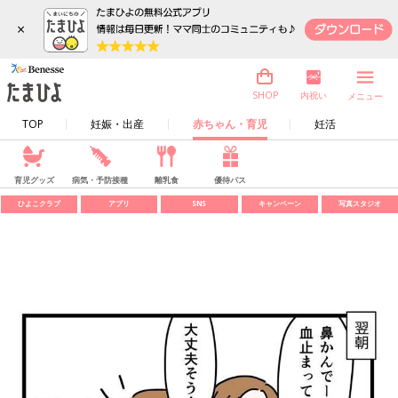
×
内祝い
SHOP
メニュー
TOP
妊娠・出産
赤ちゃん・育児
妊活
育児グッズ
病気・予防接種
離乳食
優待パス
ひよこクラブ
アプリ
SNS
キャンペーン
写真スタジオ