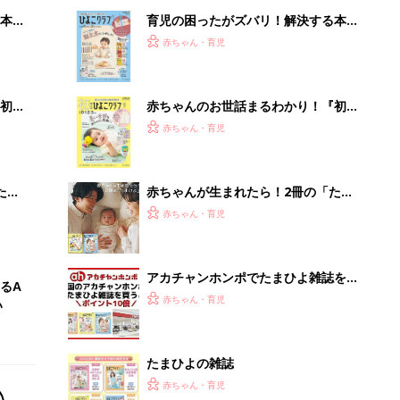
本
育児の困ったがズバリ！解決する本
2才
『ひよこクラブ 秋号』 4カ月～2才
赤ちゃん・育児
いっ
になるまで、育児に役立つ情報がいっ
ぱい！
初め
赤ちゃんのお世話まるわかり！『初め
大特
てのひよこクラブ 夏号』〈巻頭大特
赤ちゃん・育児
 お
集〉初めての授乳がうまくいく！ お
ブル
っぱい・ミルクの基本と夏のトラブル
解決テク
たま
赤ちゃんが生まれたら！2冊の「たま
ひよ」
赤ちゃん・育児
アカチャンホンポでたまひよ雑誌を買
るA
うとポイント10倍【期間限定】
赤ちゃん・育児
い
たまひよの雑誌
赤ちゃん・育児