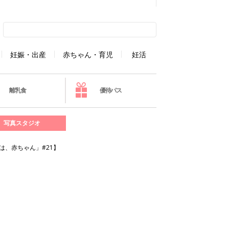
妊娠・出産
赤ちゃん・育児
妊活
離乳食
優待パス
写真スタジオ
は、赤ちゃん」#21】