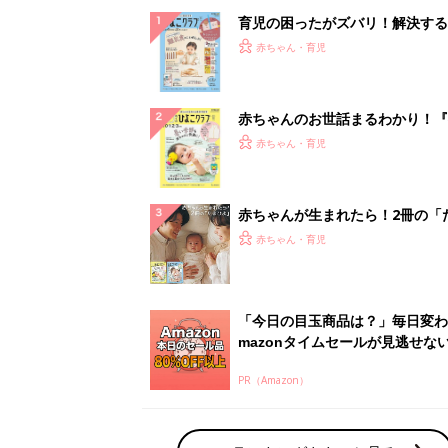
育児の困ったがズバリ！解決する
『ひよこクラブ 秋号』 4カ月～
赤ちゃん・育児
になるまで、育児に役立つ情報が
ぱい！
赤ちゃんのお世話まるわかり！『
てのひよこクラブ 夏号』〈巻頭
赤ちゃん・育児
集〉初めての授乳がうまくいく！
っぱい・ミルクの基本と夏のトラ
解決テク
赤ちゃんが生まれたら！2冊の「
ひよ」
赤ちゃん・育児
「今日の目玉商品は？」毎日変わ
mazonタイムセールが見逃せな
PR（Amazon）