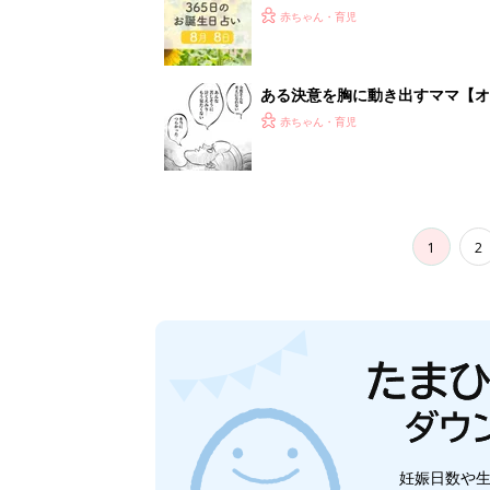
赤ちゃん・育児
ある決意を胸に動き出すママ【オ
赤ちゃん・育児
1
2
妊娠日数や