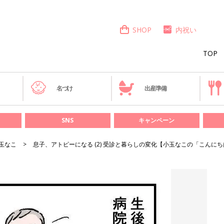
SHOP
内祝い
TOP
き
名づけ
出産準備
SNS
キャンペーン
玉なこ
息子、アトピーになる (2) 受診と暮らしの変化【小玉なこの「こんにち