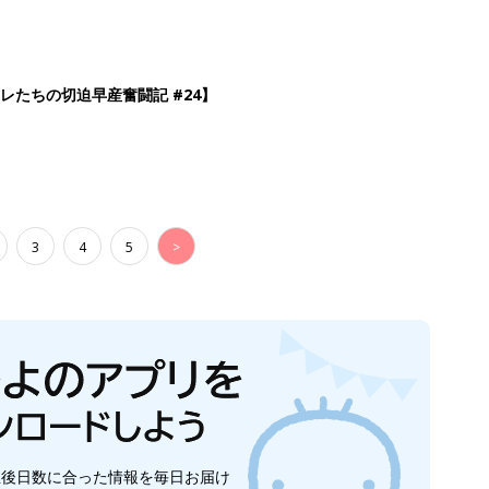
レたちの切迫早産奮闘記 #24】
3
4
5
>
生後日数に合った情報を毎日お届け