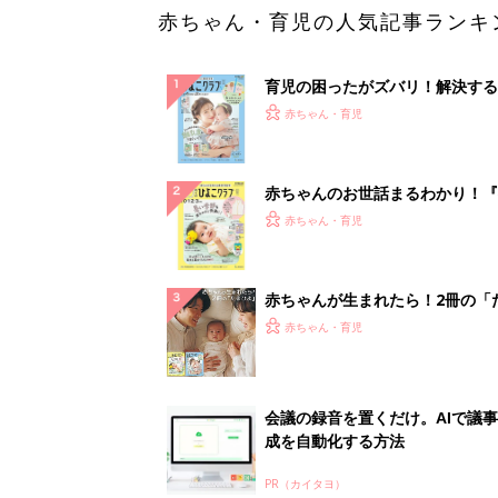
赤ちゃん・育児の人気記事ランキ
育児の困ったがズバリ！解決する
『ひよこクラブ 夏号』 4カ月～
赤ちゃん・育児
になるまで、育児に役立つ情報が
ぱい！
赤ちゃんのお世話まるわかり！『
てのひよこクラブ 夏号』〈巻頭
赤ちゃん・育児
集〉初めての授乳がうまくいく！
っぱい・ミルクの基本と夏のトラ
解決テク
赤ちゃんが生まれたら！2冊の「
ひよ」
赤ちゃん・育児
会議の録音を置くだけ。AIで議
成を自動化する方法
PR（カイタヨ）