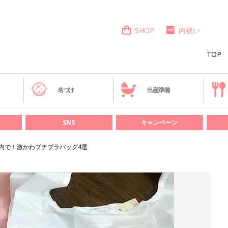
SHOP
内祝い
TOP
き
名づけ
出産準備
SNS
キャンペーン
以内で！激かわプチプラバッグ4選