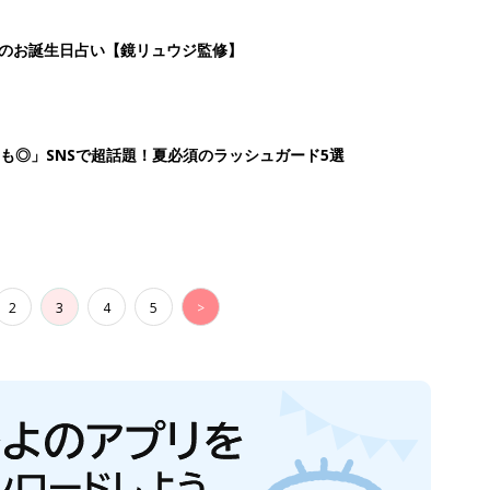
日のお誕生日占い【鏡リュウジ監修】
も◎」SNSで超話題！夏必須のラッシュガード5選
2
3
4
5
>