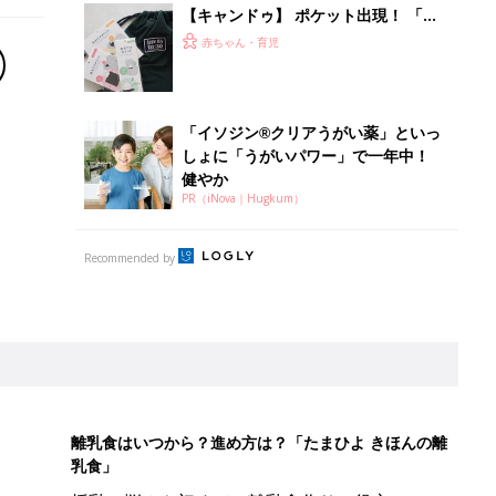
【キャンドゥ】 ポケット出現！ 「収
納性ゼロ」バッグが、まさかの理想的
赤ちゃん・育児
な収納バッグに爆誕
「イソジン®クリアうがい薬」といっ
しょに「うがいパワー」で一年中！
健やか
PR（iNova｜Hugkum）
Recommended by
離乳食はいつから？進め方は？「たまひよ きほんの離
乳食」