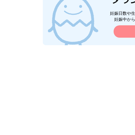
妊娠日数や
妊娠中か