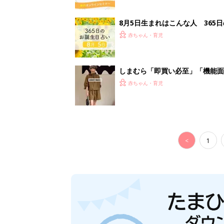
8月5日生まれはこんな人 365
赤ちゃん・育児
しまむら「即買い必至」「機能面
赤ちゃん・育児
<
1