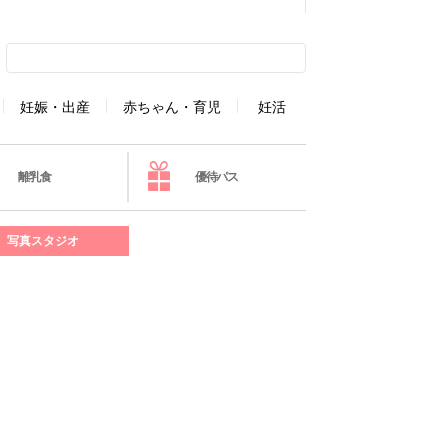
妊娠・出産
赤ちゃん・育児
妊活
離乳食
優待パス
写真スタジオ