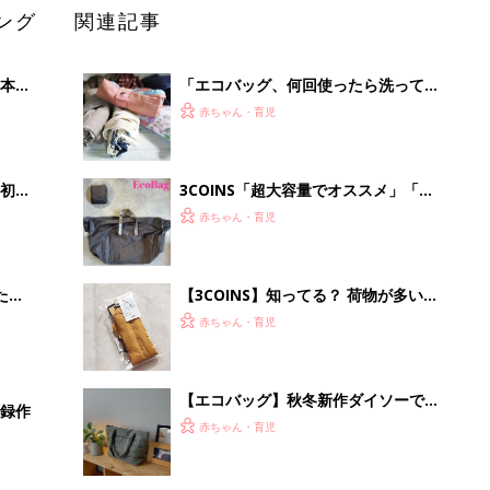
ング
関連記事
本
「エコバッグ、何回使ったら洗って
2才
る？」買い物に使うエコバッグ、洗濯
赤ちゃん・育児
いっ
頻度の正解を専門家に聞いたら…
初め
3COINS「超大容量でオススメ」「両
大特
手があいて便利」話題のエコバッグ4
赤ちゃん・育児
 お
選
ブル
たま
【3COINS】知ってる？ 荷物が多いと
きも子どもと手がつなげる「バッグ吊
赤ちゃん・育児
下げアイテム」
【エコバッグ】秋冬新作ダイソーで見
事録作
つけた！高見えバッグ4選
赤ちゃん・育児