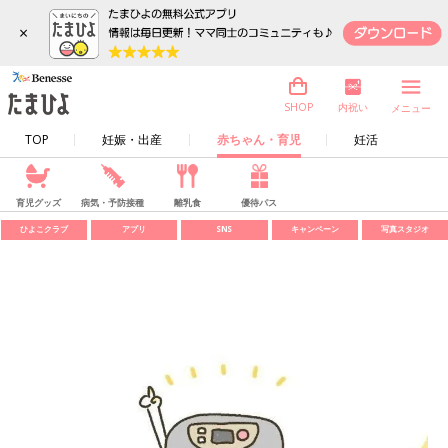
×
内祝い
SHOP
メニュー
TOP
妊娠・出産
赤ちゃん・育児
妊活
育児グッズ
病気・予防接種
離乳食
優待パス
ひよこクラブ
アプリ
SNS
キャンペーン
写真スタジオ