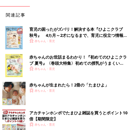
関連記事
育児の困ったがズバリ！解決する本『ひよこクラブ
秋号』 4カ月～2才になるまで、育児に役立つ情報が
いっぱい！
赤ちゃん・育児
赤ちゃんのお世話まるわかり！『初めてのひよこクラ
ブ 夏号』〈巻頭大特集〉初めての授乳がうまくい
く！ おっぱい・ミルクの基本と夏のトラブル 解決テ
赤ちゃん・育児
ク
赤ちゃんが生まれたら！2冊の「たまひよ」
赤ちゃん・育児
アカチャンホンポでたまひよ雑誌を買うとポイント10
倍【期間限定】
赤ちゃん・育児