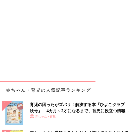
赤ちゃん・育児の人気記事ランキング
育児の困ったがズバリ！解決する本『ひよこクラブ
秋号』 4カ月～2才になるまで、育児に役立つ情報が
いっぱい！
赤ちゃん・育児