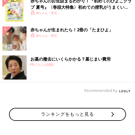
赤ちゃんのお世話まるわかり！『初めてのひよこクラ
ブ 夏号』〈巻頭大特集〉初めての授乳がうまくい
く！ おっぱい・ミルクの基本と夏のトラブル 解決テ
赤ちゃん・育児
ク
赤ちゃんが生まれたら！2冊の「たまひよ」
赤ちゃん・育児
お墓の撤去にいくらかかる？墓じまい費用
PR(くらしの話題)
Recommended by
ランキングをもっと見る