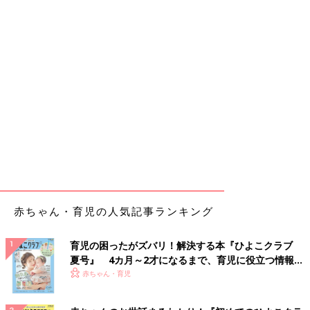
赤ちゃん・育児の人気記事ランキング
育児の困ったがズバリ！解決する本『ひよこクラブ
夏号』 4カ月～2才になるまで、育児に役立つ情報が
いっぱい！
赤ちゃん・育児