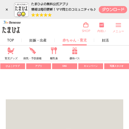
×
内祝い
SHOP
メニュー
TOP
妊娠・出産
赤ちゃん・育児
妊活
育児グッズ
病気・予防接種
離乳食
優待パス
ひよこクラブ
アプリ
SNS
キャンペーン
写真スタジオ