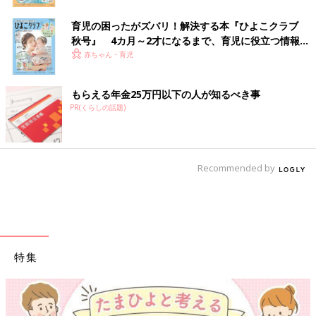
育児の困ったがズバリ！解決する本『ひよこクラブ
秋号』 4カ月～2才になるまで、育児に役立つ情報が
いっぱい！
赤ちゃん・育児
もらえる年金25万円以下の人が知るべき事
PR(くらしの話題)
Recommended by
特集