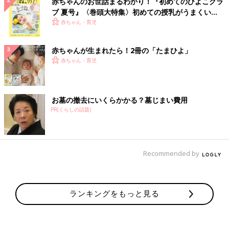
赤ちゃんのお世話まるわかり！『初めてのひよこクラ
ブ 夏号』〈巻頭大特集〉初めての授乳がうまくい
く！ おっぱい・ミルクの基本と夏のトラブル 解決テ
赤ちゃん・育児
ク
赤ちゃんが生まれたら！2冊の「たまひよ」
赤ちゃん・育児
お墓の撤去にいくらかかる？墓じまい費用
PR(くらしの話題)
Recommended by
ランキングをもっと見る