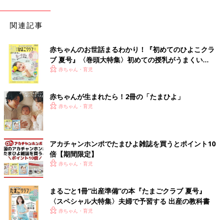
関連記事
赤ちゃんのお世話まるわかり！『初めてのひよこクラ
ブ 夏号』〈巻頭大特集〉初めての授乳がうまくい
く！ おっぱい・ミルクの基本と夏のトラブル 解決テ
赤ちゃん・育児
ク
赤ちゃんが生まれたら！2冊の「たまひよ」
赤ちゃん・育児
アカチャンホンポでたまひよ雑誌を買うとポイント10
倍【期間限定】
赤ちゃん・育児
まるごと1冊“出産準備”の本『たまごクラブ 夏号』
〈スペシャル大特集〉夫婦で予習する 出産の教科書
赤ちゃん・育児