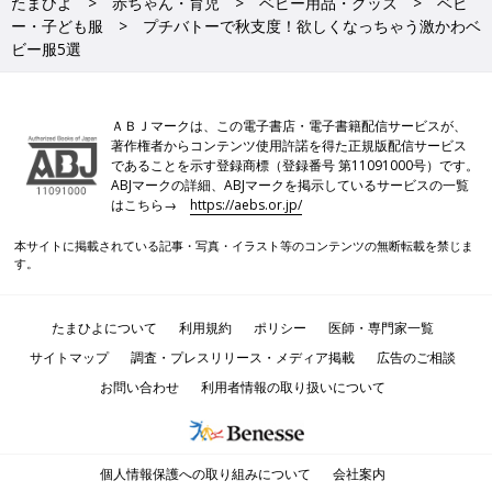
たまひよ
赤ちゃん・育児
ベビー用品・グッズ
ベビ
ー・子ども服
プチバトーで秋支度！欲しくなっちゃう激かわベ
ビー服5選
ＡＢＪマークは、この電子書店・電子書籍配信サービスが、
著作権者からコンテンツ使用許諾を得た正規版配信サービス
であることを示す登録商標（登録番号 第11091000号）です。
ABJマークの詳細、ABJマークを掲示しているサービスの一覧
はこちら→
https://aebs.or.jp/
本サイトに掲載されている記事・写真・イラスト等のコンテンツの無断転載を禁じま
す。
たまひよについて
利用規約
ポリシー
医師・専門家一覧
サイトマップ
調査・プレスリリース・メディア掲載
広告のご相談
お問い合わせ
利用者情報の取り扱いについて
個人情報保護への取り組みについて
会社案内