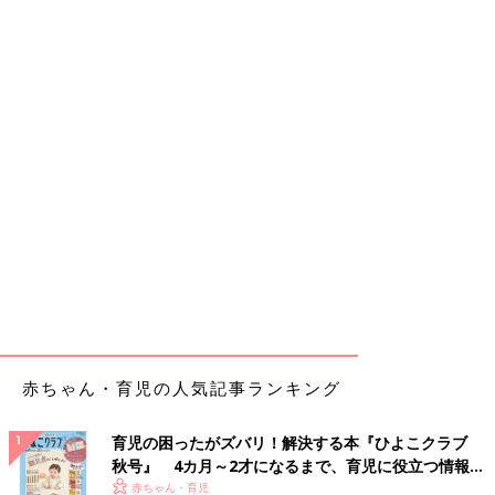
赤ちゃん・育児の人気記事ランキング
育児の困ったがズバリ！解決する本『ひよこクラブ
秋号』 4カ月～2才になるまで、育児に役立つ情報が
いっぱい！
赤ちゃん・育児