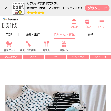
×
内祝い
SHOP
メニュー
TOP
妊娠・出産
赤ちゃん・育児
妊活
育児グッズ
病気・予防接種
離乳食
優待パス
ひよこクラブ
アプリ
SNS
キャンペーン
写真スタジオ