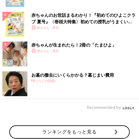
赤ちゃんのお世話まるわかり！『初めてのひよこクラ
ブ 夏号』〈巻頭大特集〉初めての授乳がうまくい
く！ おっぱい・ミルクの基本と夏のトラブル 解決テ
赤ちゃん・育児
ク
赤ちゃんが生まれたら！2冊の「たまひよ」
赤ちゃん・育児
お墓の撤去にいくらかかる？墓じまい費用
PR(くらしの話題)
Recommended by
ランキングをもっと見る