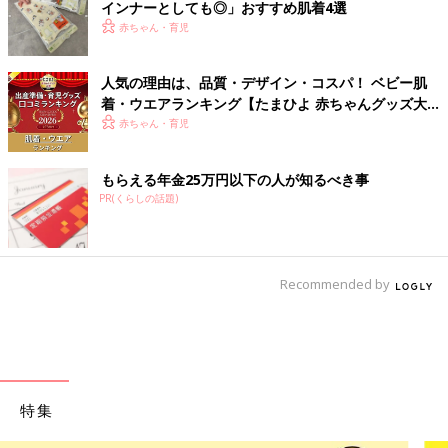
インナーとしても◎」おすすめ肌着4選
赤ちゃん・育児
人気の理由は、品質・デザイン・コスパ！ ベビー肌
着・ウエアランキング【たまひよ 赤ちゃんグッズ大
賞2026】
赤ちゃん・育児
もらえる年金25万円以下の人が知るべき事
PR(くらしの話題)
Recommended by
特集