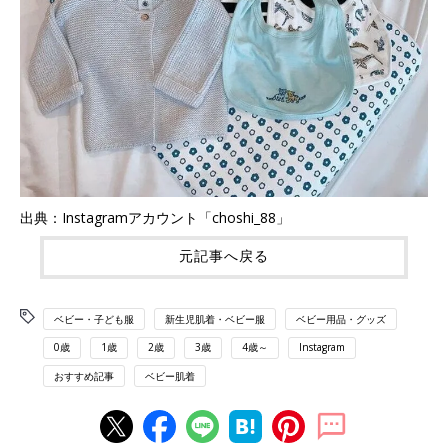
出典：Instagramアカウント「choshi_88」
元記事へ戻る
ベビー・子ども服
新生児肌着・ベビー服
ベビー用品・グッズ
0歳
1歳
2歳
3歳
4歳～
Instagram
おすすめ記事
ベビー肌着