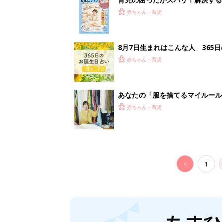
つ情報がいっぱい！
赤ちゃん・育児
8月7日生まれはこんな人 365
赤ちゃん・育児
あなたの「服を捨てるマイルー
スタイリストが喝！
赤ちゃん・育児
<
1