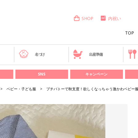
SHOP
内祝い
TOP
き
名づけ
出産準備
SNS
キャンペーン
ベビー・子ども服
プチバトーで秋支度！欲しくなっちゃう激かわベビー服