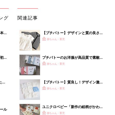
ング
関連記事
本
【プチバトー】デザインと質の良さに
2才
脱帽！旬アイテム4選
赤ちゃん・育児
いっ
初め
プチバトーのお洋服が高品質で素敵！
大特
おすすめアイテム5選
赤ちゃん・育児
 お
ブル
たま
【プチバトー】質良し！デザイン激か
わ！ベビー肌着4選
赤ちゃん・育児
ユニクロベビー「新作の絵柄がかわい
セール
い♪」「秋冬のインナーとしても◎」
赤ちゃん・育児