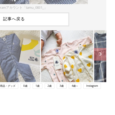
gramアカウント「tamu_0831_」
記事へ戻る
用品・グッズ
0歳
1歳
2歳
3歳
4歳～
Instagram