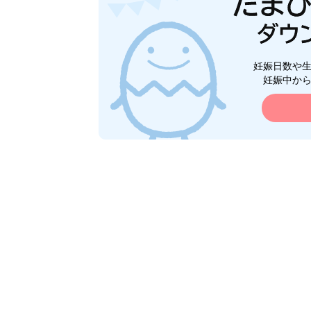
妊娠日数や
妊娠中か