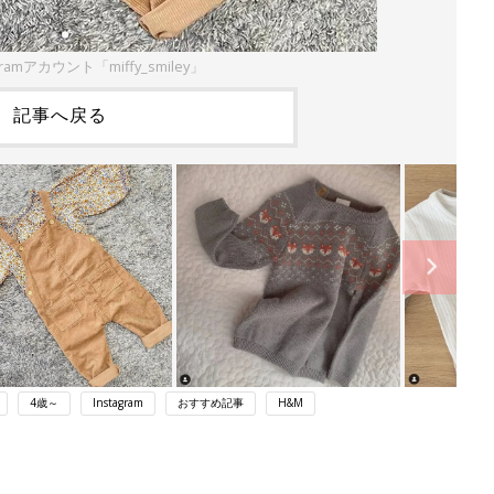
ramアカウント「miffy_smiley」
記事へ戻る
4歳～
Instagram
おすすめ記事
H&M