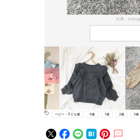
出典：Instag
ベビー・子ども服
0歳
1歳
2歳
3歳