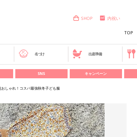
SHOP
内祝い
TOP
き
名づけ
出産準備
SNS
キャンペーン
超おしゃれ！コスパ最強秋冬子ども服