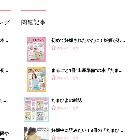
ング
関連記事
本
初めて妊娠されたかたに！妊娠がわか
2才
ったら最初に読む本『初めてのたまご
赤ちゃん・育児
いっ
クラブ 夏号』
初め
まるごと1冊“出産準備”の本『たまご
大特
クラブ 夏号』〈スペシャル大特集〉
赤ちゃん・育児
 お
夫婦で予習する 出産の教科書
ブル
たま
たまひよの雑誌
赤ちゃん・育児
妊娠中に読みたい！3冊の「たまひ
低限や
よ」
赤ちゃん・育児
認識