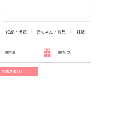
妊娠・出産
赤ちゃん・育児
妊活
離乳食
優待パス
写真スタジオ