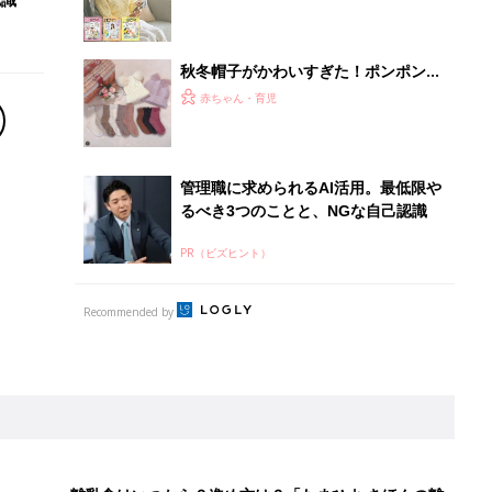
秋冬帽子がかわいすぎた！ポンポン＆
耳付きあったか帽子5選
赤ちゃん・育児
管理職に求められるAI活用。最低限や
るべき3つのことと、NGな自己認識
PR（ビズヒント）
Recommended by