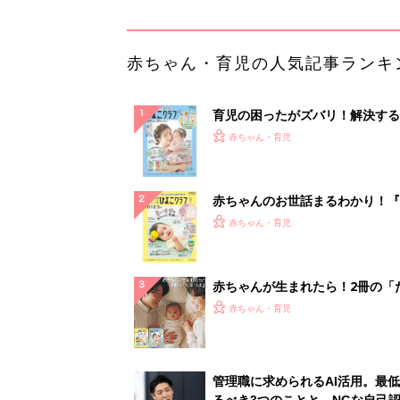
赤ちゃん・育児の人気記事ランキ
育児の困ったがズバリ！解決する
『ひよこクラブ 夏号』 4カ月～
赤ちゃん・育児
になるまで、育児に役立つ情報が
ぱい！
赤ちゃんのお世話まるわかり！『
てのひよこクラブ 夏号』〈巻頭
赤ちゃん・育児
集〉初めての授乳がうまくいく！
っぱい・ミルクの基本と夏のトラ
解決テク
赤ちゃんが生まれたら！2冊の「
ひよ」
赤ちゃん・育児
管理職に求められるAI活用。最
るべき3つのことと、NGな自己