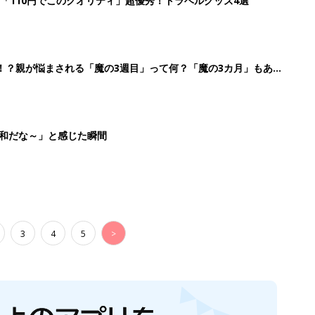
「110円でこのクオリティ」超優秀！トラベルグッズ4選
！？親が悩まされる「魔の3週目」って何？「魔の3カ月」もある
平和だな～」と感じた瞬間
3
4
5
>