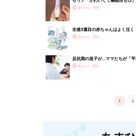
セリア「かわいくて機能性も◎」
赤ちゃん・育児
生後3週目の赤ちゃんはよく泣く
って本当？【専門家】
赤ちゃん・育児
反抗期の息子が...ママたちが「
赤ちゃん・育児
1
2